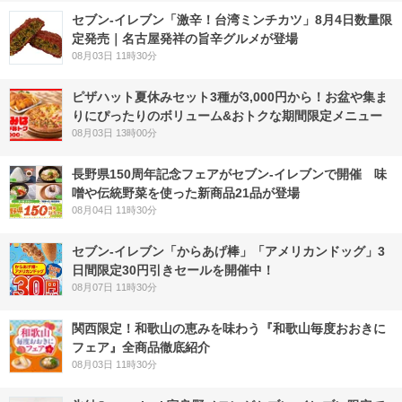
セブン-イレブン「激辛！台湾ミンチカツ」8月4日数量限
定発売｜名古屋発祥の旨辛グルメが登場
08月03日 11時30分
ピザハット夏休みセット3種が3,000円から！お盆や集ま
りにぴったりのボリューム&おトクな期間限定メニュー
08月03日 13時00分
長野県150周年記念フェアがセブン-イレブンで開催 味
噌や伝統野菜を使った新商品21品が登場
08月04日 11時30分
セブン‐イレブン「からあげ棒」「アメリカンドッグ」3
日間限定30円引きセールを開催中！
08月07日 11時30分
関西限定！和歌山の恵みを味わう『和歌山毎度おおきに
フェア』全商品徹底紹介
08月03日 11時30分