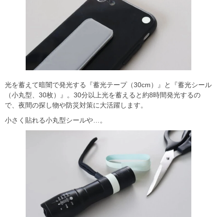
光を蓄えて暗闇で発光する『蓄光テープ（30cm）』と『蓄光シール
（小丸型、30枚）』。30分以上光を蓄えると約8時間発光するの
で、夜間の探し物や防災対策に大活躍します。
小さく貼れる小丸型シールや…。