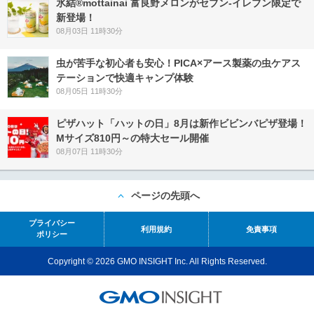
氷結®mottainai 富良野メロンがセブン‐イレブン限定で
新登場！
08月03日 11時30分
虫が苦手な初心者も安心！PICA×アース製薬の虫ケアス
テーションで快適キャンプ体験
08月05日 11時30分
ピザハット「ハットの日」8月は新作ビビンバピザ登場！
Mサイズ810円～の特大セール開催
08月07日 11時30分
ページの先頭へ
プライバシー
利用規約
免責事項
ポリシー
Copyright © 2026 GMO INSIGHT Inc. All Rights Reserved.