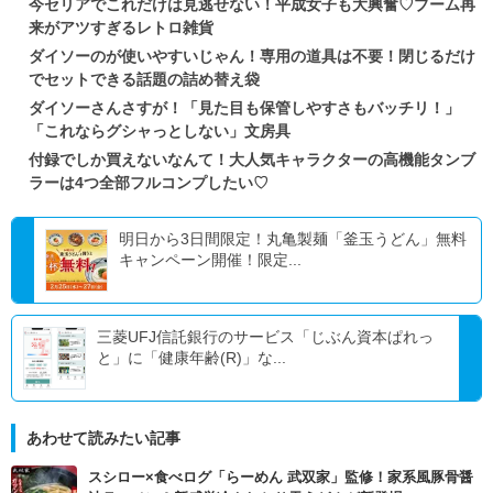
今セリアでこれだけは見逃せない！平成女子も大興奮♡ブーム再
来がアツすぎるレトロ雑貨
ダイソーのが使いやすいじゃん！専用の道具は不要！閉じるだけ
でセットできる話題の詰め替え袋
ダイソーさんさすが！「見た目も保管しやすさもバッチリ！」
「これならグシャっとしない」文房具
付録でしか買えないなんて！大人気キャラクターの高機能タンブ
ラーは4つ全部フルコンプしたい♡
明日から3日間限定！丸亀製麺「釜玉うどん」無料
キャンペーン開催！限定...
三菱UFJ信託銀行のサービス「じぶん資本ぱれっ
と」に「健康年齢(R)」な...
あわせて読みたい記事
スシロー×食べログ「らーめん 武双家」監修！家系風豚骨醤