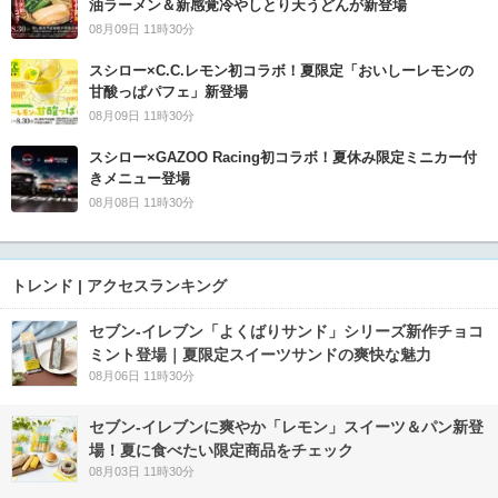
油ラーメン＆新感覚冷やしとり天うどんが新登場
08月09日 11時30分
スシロー×C.C.レモン初コラボ！夏限定「おいしーレモンの
甘酸っぱパフェ」新登場
08月09日 11時30分
スシロー×GAZOO Racing初コラボ！夏休み限定ミニカー付
きメニュー登場
08月08日 11時30分
トレンド | アクセスランキング
セブン‐イレブン「よくばりサンド」シリーズ新作チョコ
ミント登場｜夏限定スイーツサンドの爽快な魅力
08月06日 11時30分
セブン‐イレブンに爽やか「レモン」スイーツ＆パン新登
場！夏に食べたい限定商品をチェック
08月03日 11時30分