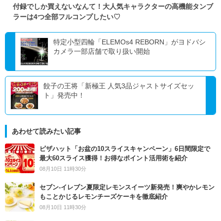
付録でしか買えないなんて！大人気キャラクターの高機能タンブ
ラーは4つ全部フルコンプしたい♡
特定小型四輪「ELEMOs4 REBORN」がヨドバシ
カメラ一部店舗で取り扱い開始
餃子の王将「新極王 人気3品ジャストサイズセッ
ト」発売中！
あわせて読みたい記事
ピザハット「お盆の10スライスキャンペーン」6日間限定で
最大60スライス獲得！お得なポイント活用術を紹介
08月10日 11時30分
セブン‐イレブン夏限定レモンスイーツ新発売！爽やかレモン
もことかじるレモンチーズケーキを徹底紹介
08月10日 11時30分