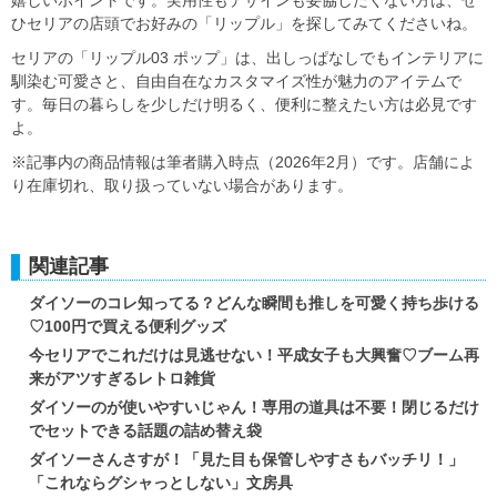
ひセリアの店頭でお好みの「リップル」を探してみてくださいね。
セリアの「リップル03 ポップ」は、出しっぱなしでもインテリアに
馴染む可愛さと、自由自在なカスタマイズ性が魅力のアイテムで
す。毎日の暮らしを少しだけ明るく、便利に整えたい方は必見です
よ。
※記事内の商品情報は筆者購入時点（2026年2月）です。店舗によ
り在庫切れ、取り扱っていない場合があります。
関連記事
ダイソーのコレ知ってる？どんな瞬間も推しを可愛く持ち歩ける
♡100円で買える便利グッズ
今セリアでこれだけは見逃せない！平成女子も大興奮♡ブーム再
来がアツすぎるレトロ雑貨
ダイソーのが使いやすいじゃん！専用の道具は不要！閉じるだけ
でセットできる話題の詰め替え袋
ダイソーさんさすが！「見た目も保管しやすさもバッチリ！」
「これならグシャっとしない」文房具