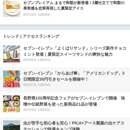
セブンプレミアム まるで和梨が新登場！2層仕立てで和梨の
果実感を忠実再現した夏限定アイス
08月10日 11時30分
トレンド | アクセスランキング
セブン‐イレブン「よくばりサンド」シリーズ新作チョコ
ミント登場｜夏限定スイーツサンドの爽快な魅力
08月06日 11時30分
セブン‐イレブン「からあげ棒」「アメリカンドッグ」3
日間限定30円引きセールを開催中！
08月07日 11時30分
長野県150周年記念フェアがセブン-イレブンで開催 味
噌や伝統野菜を使った新商品21品が登場
08月04日 11時30分
虫が苦手な初心者も安心！PICA×アース製薬の虫ケアス
テーションで快適キャンプ体験