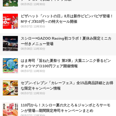
08月05日 11時30分
ピザハット「ハットの日」8月は新作ビビンバピザ登場！
Mサイズ810円～の特大セール開催
08月07日 11時30分
スシロー×GAZOO Racing初コラボ！夏休み限定ミニカ
ー付きメニュー登場
08月08日 11時30分
はま寿司「旨ねた夏祭り 第3弾」大葉ニンニク香るビン
チョウマグロ100円フェア開催情報
08月07日 11時30分
セブン‐イレブン「カレーフェス」全15品商品詳細とお得
な限定キャンペーン情報
08月07日 11時30分
110円から！スシロー夏の大とろ＆ジャンボとろサーモ
ンが登場―期間限定寿司キャンペーンまとめ
08月07日 11時30分