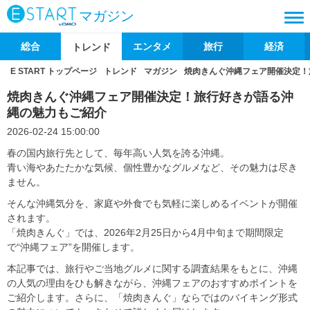
マガジン
総合
エンタメ
旅行
経済
トレンド
E START トップページ
トレンド
マガジン
焼肉きんぐ沖縄フェア開催決定！
焼肉きんぐ沖縄フェア開催決定！旅行好きが語る沖
縄の魅力もご紹介
2026-02-24 15:00:00
春の国内旅行先として、毎年高い人気を誇る沖縄。
青い海やあたたかな気候、個性豊かなグルメなど、その魅力は尽き
ません。
そんな沖縄気分を、家庭や外食でも気軽に楽しめるイベントが開催
されます。
「焼肉きんぐ」では、2026年2月25日から4月中旬まで期間限定
で“沖縄フェア”を開催します。
本記事では、旅行やご当地グルメに関する調査結果をもとに、沖縄
の人気の理由をひも解きながら、沖縄フェアのおすすめポイントを
ご紹介します。さらに、「焼肉きんぐ」ならではのバイキング形式