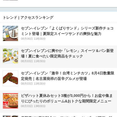
トレンド | アクセスランキング
セブン‐イレブン「よくばりサンド」シリーズ新作チョコ
ミント登場｜夏限定スイーツサンドの爽快な魅力
08月06日 11時30分
セブン‐イレブンに爽やか「レモン」スイーツ＆パン新登
場！夏に食べたい限定商品をチェック
08月03日 11時30分
セブン-イレブン「激辛！台湾ミンチカツ」8月4日数量限
定発売｜名古屋発祥の旨辛グルメが登場
08月03日 11時30分
ピザハット夏休みセット3種が3,000円から！お盆や集ま
りにぴったりのボリューム&おトクな期間限定メニュー
08月03日 13時00分