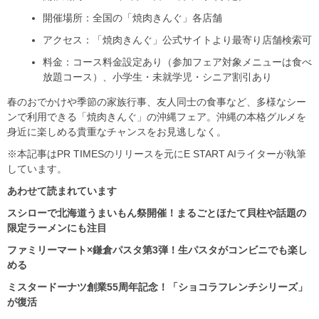
開催場所：全国の「焼肉きんぐ」各店舗
アクセス：「焼肉きんぐ」公式サイトより最寄り店舗検索可
料金：コース料金設定あり（参加フェア対象メニューは食べ
放題コース）、小学生・未就学児・シニア割引あり
春のおでかけや季節の家族行事、友人同士の食事など、多様なシー
ンで利用できる「焼肉きんぐ」の沖縄フェア。沖縄の本格グルメを
身近に楽しめる貴重なチャンスをお見逃しなく。
※本記事はPR TIMESのリリースを元にE START AIライターが執筆
しています。
あわせて読まれています
スシローで北海道うまいもん祭開催！まるごとほたて貝柱や話題の
限定ラーメンにも注目
ファミリーマート×鎌倉パスタ第3弾！生パスタがコンビニでも楽し
める
ミスタードーナツ創業55周年記念！「ショコラフレンチシリーズ」
が復活