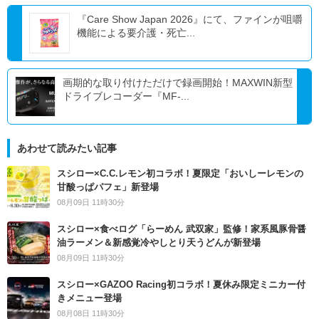
『Care Show Japan 2026』にて、ファインが咀嚼
機能による要介護・死亡...
画期的な取り付けただけで録画開始！MAXWIN新型
ドライブレコーダー『MF-...
あわせて読みたい記事
スシロー×C.C.レモン初コラボ！夏限定「おいしーレモンの
甘酸っぱパフェ」新登場
08月09日 11時30分
スシロー×食べログ「らーめん 武双家」監修！家系風豚骨醤
油ラーメン＆新感覚冷やしとり天うどんが新登場
08月09日 11時30分
スシロー×GAZOO Racing初コラボ！夏休み限定ミニカー付
きメニュー登場
08月08日 11時30分