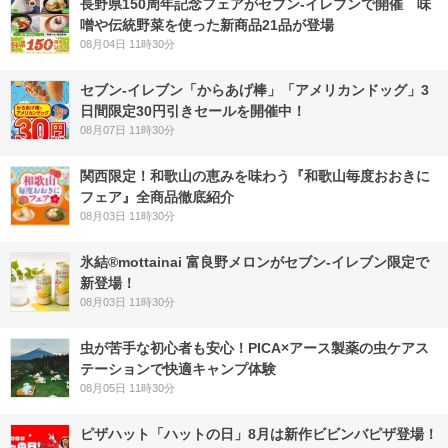
長野県150周年記念フェアがセブン-イレブンで開催 味
噌や伝統野菜を使った新商品21品が登場
08月04日 11時30分
セブン‐イレブン「からあげ棒」「アメリカンドッグ」3
日間限定30円引きセールを開催中！
08月07日 11時30分
関西限定！和歌山の恵みを味わう『和歌山毎度おおきに
フェア』全商品徹底紹介
08月03日 11時30分
氷結®mottainai 富良野メロンがセブン‐イレブン限定で
新登場！
08月03日 11時30分
虫が苦手な初心者も安心！PICA×アース製薬の虫ケアス
テーションで快適キャンプ体験
08月05日 11時30分
ピザハット「ハットの日」8月は新作ビビンバピザ登場！