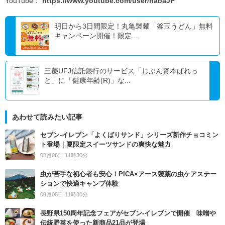
YouTube：
https://www.youtube.com/user/habaJP
明日から3日間限定！丸亀製麺「釜玉うどん」無料
キャンペーン開催！限定...
三菱UFJ信託銀行のサービス「じぶん資本ぱれっ
と」に「健康年齢(R)」な...
あわせて読みたい記事
セブン‐イレブン「よくばりサンド」シリーズ新作チョコミン
ト登場｜夏限定スイーツサンドの爽快な魅力
08月06日 11時30分
虫が苦手な初心者も安心！PICA×アース製薬の虫ケアステー
ションで快適キャンプ体験
08月05日 11時30分
長野県150周年記念フェアがセブン-イレブンで開催 味噌や
伝統野菜を使った新商品21品が登場