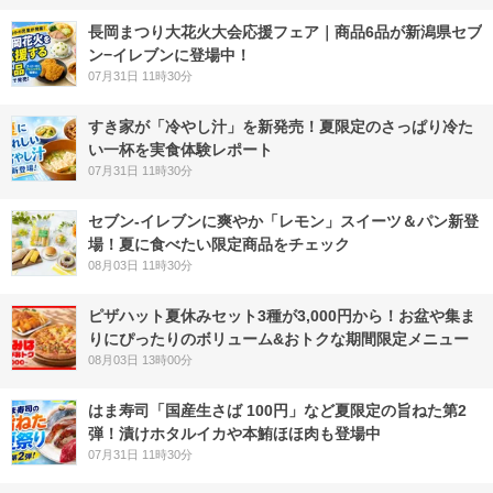
長岡まつり大花火大会応援フェア｜商品6品が新潟県セブ
ン−イレブンに登場中！
07月31日 11時30分
すき家が「冷やし汁」を新発売！夏限定のさっぱり冷た
い一杯を実食体験レポート
07月31日 11時30分
セブン‐イレブンに爽やか「レモン」スイーツ＆パン新登
場！夏に食べたい限定商品をチェック
08月03日 11時30分
ピザハット夏休みセット3種が3,000円から！お盆や集ま
りにぴったりのボリューム&おトクな期間限定メニュー
08月03日 13時00分
はま寿司「国産生さば 100円」など夏限定の旨ねた第2
弾！漬けホタルイカや本鮪ほほ肉も登場中
07月31日 11時30分