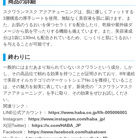
商品の詳細
スクワランマスク アクアチューニングは、肌に優しくフィットする
3層構造の厚手シートを使用。無駄なく美容液を肌に届けます。ま
た、お肌のうるおいを保つセラミドを配合したり、乾燥や紫外線ダ
メージから肌を守ったりする機能も備えています。また、美容液成
分は1袋に130mLも配合されているため、じっくりと肌にうるおい
を与えることが可能です。
終わりに
一般的にはまだあまり知られていないスクワランという成分。しか
し、その高品位で頼れる効果を持つことが証明されており、8年連続
で美容オイルカテゴリのマーケットシェアNo.1を獲得していること
は、その魅力を如実に表しています。新発売の「スクワランマスク
アクアチューニング」を手に取り、その効果をぜひお試しくださ
い。
関連リンク：
LINE公式アカウント：
https://www.haba.co.jp/f/h-005006001
Instagram：
https://www.instagram.com/haba_jp/
X(旧Twitter)：
https://x.com/HABA_JP
Facebook：
https://www.facebook.com/habatown