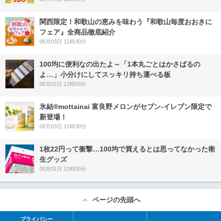
関西限定！和歌山の恵みを味わう『和歌山毎度おおきに
フェア』全商品徹底紹介
08月03日 11時30分
100均に便利なの出たよ～「1本丸ごとはかさばるの
よ…」小分けにしてスッキリ持ち運べる板
08月02日 11時00分
氷結®mottainai 富良野メロンがセブン‐イレブン限定で
新登場！
08月03日 11時30分
1枚22円って衝撃…100均で買えるとは思ってなかった衛
生グッズ
08月01日 11時00分
ページの先頭へ
プライバシー