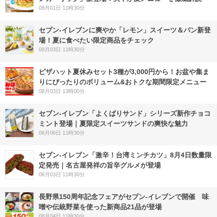
08月01日 11時30分
セブン‐イレブンに爽やか「レモン」スイーツ＆パン新登
場！夏に食べたい限定商品をチェック
08月03日 11時30分
ピザハット夏休みセット3種が3,000円から！お盆や集ま
りにぴったりのボリューム&おトクな期間限定メニュー
08月03日 13時00分
セブン‐イレブン「よくばりサンド」シリーズ新作チョコ
ミント登場｜夏限定スイーツサンドの爽快な魅力
08月06日 11時30分
セブン-イレブン「激辛！台湾ミンチカツ」8月4日数量限
定発売｜名古屋発祥の旨辛グルメが登場
08月03日 11時30分
長野県150周年記念フェアがセブン-イレブンで開催 味
噌や伝統野菜を使った新商品21品が登場
08月04日 11時30分