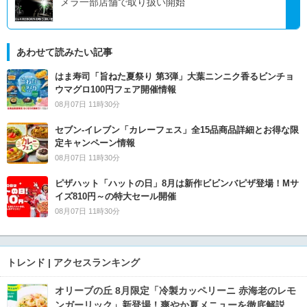
メラ一部店舗で取り扱い開始
あわせて読みたい記事
はま寿司「旨ねた夏祭り 第3弾」大葉ニンニク香るビンチョ
ウマグロ100円フェア開催情報
08月07日 11時30分
セブン‐イレブン「カレーフェス」全15品商品詳細とお得な限
定キャンペーン情報
08月07日 11時30分
ピザハット「ハットの日」8月は新作ビビンバピザ登場！Mサ
イズ810円～の特大セール開催
08月07日 11時30分
トレンド | アクセスランキング
オリーブの丘 8月限定「冷製カッペリーニ 赤海老のレモ
ンガーリック」新登場！爽やか夏メニューを徹底解説