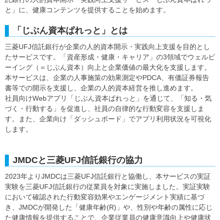
と」に、健康コンテンツを提供することを始めます。
「じぶん資本ぱれっと」とは
三菱UFJ信託銀行が企業の人的資本開示・実践向上支援を目的とし
たサービスです。「資産形成・健康・キャリア」の3領域でウェルビ
ーイング（＝じぶん資本）向上と企業価値の最大化を支援します。
本サービスは、企業の人事施策の効果測定やPDCA、有価証券報告
書等での開示を支援し、企業の人的資本経営を推し進めます。
社員向けWebアプリ「じぶん資本ぱれっと」を通じて、「知る・気
づく・行動する」を促進し、社員の自律的な行動変容を支援しま
す。また、企業向け「ダッシュボード」でアプリ利用状況を可視化
します。
JMDCと三菱UFJ信託銀行の協力
2023年よりJMDCは三菱UFJ信託銀行と協働し、本サービスの実証
実験を三菱UFJ信託銀行の従業員を対象に実施しました。実証実験
において確認された行動変容効果やエンゲージメント実績に基づ
き、JMDCが開発した「健康年齢(R)」や、性別や年齢の属性に応じ
た健康情報を提供することで、企業従業員の健康意識向上や健康状