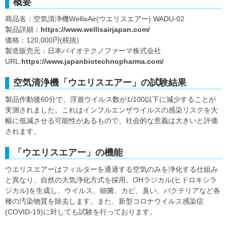
概要
商品名：空気清浄機WellisAir(ウエリスエアー) WADU-02
製品詳細：
https://www.wellisairjapan.com/
価格：120,000円(税抜)
製造販売元：日本バイオテクノファーマ株式会社
URL:
https://www.japanbiotechnopharma.com/
空気清浄機「ウエリスエアー」の試験結果
製品作動後60分で、浮遊ウイルス数が1/100以下に減少することが
実測されました。これはインフルエンザウイルスの感染リスクを大
幅に低減させる可能性があるもので、社会的な意義は大きいと評価
されます。
「ウエリスエアー」の機能
ウエリスエアーはフィルターを通過する空気のみを浄化する仕組み
と異なり、自然の大気浄化方式を採用。OHラジカル(ヒドロキシラ
ジカル)を生成し、ウイルス、細菌、カビ、臭い、バクテリアなど各
種の汚染物質を除去します。また、新型コロナウイルス感染症
(COVID-19)に対しても試験を行っております。