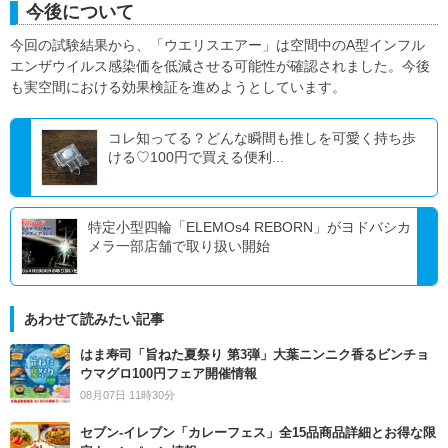
今後について
今回の試験結果から、「ウエリスエアー」は空間中のA型インフル
エンザウイルス感染価を低減させる可能性が確認されました。今後
も実空間における効果検証を進めようとしています。
コレ知ってる？どんな瞬間も推しを可愛く持ち歩
ける♡100円で買える便利...
特定小型四輪「ELEMOs4 REBORN」がヨドバシカ
メラ一部店舗で取り扱い開始
あわせて読みたい記事
はま寿司「旨ねた夏祭り 第3弾」大葉ニンニク香るビンチョ
ウマグロ100円フェア開催情報
08月07日 11時30分
セブン‐イレブン「カレーフェス」全15品商品詳細とお得な限