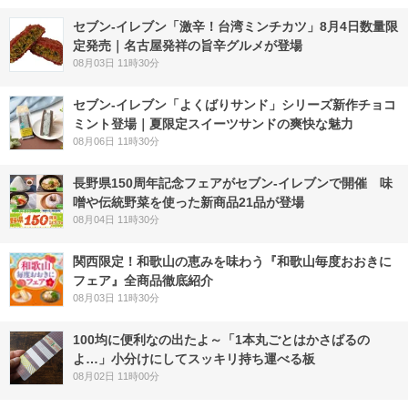
セブン-イレブン「激辛！台湾ミンチカツ」8月4日数量限
定発売｜名古屋発祥の旨辛グルメが登場
08月03日 11時30分
セブン‐イレブン「よくばりサンド」シリーズ新作チョコ
ミント登場｜夏限定スイーツサンドの爽快な魅力
08月06日 11時30分
長野県150周年記念フェアがセブン-イレブンで開催 味
噌や伝統野菜を使った新商品21品が登場
08月04日 11時30分
関西限定！和歌山の恵みを味わう『和歌山毎度おおきに
フェア』全商品徹底紹介
08月03日 11時30分
100均に便利なの出たよ～「1本丸ごとはかさばるの
よ…」小分けにしてスッキリ持ち運べる板
08月02日 11時00分