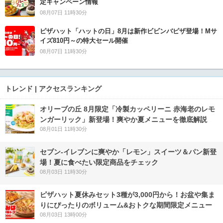
定キャンペーン情報
08月07日 11時30分
ピザハット「ハットの日」8月は新作ビビンバピザ登場！Mサ
イズ810円～の特大セール開催
08月07日 11時30分
トレンド | アクセスランキング
オリーブの丘 8月限定「冷製カッペリーニ 赤海老のレモ
ンガーリック」新登場！爽やか夏メニューを徹底解説
08月01日 11時30分
セブン‐イレブンに爽やか「レモン」スイーツ＆パン新登
場！夏に食べたい限定商品をチェック
08月03日 11時30分
ピザハット夏休みセット3種が3,000円から！お盆や集ま
りにぴったりのボリューム&おトクな期間限定メニュー
08月03日 13時00分