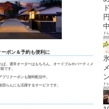
ト
202
クーポン＆予約も便利に
氷
れば、通常オーダーはもちろん、オードブルやパーティメ
可能です。
アプリクーポンも随時配信中。
ト
族団らんにも活躍するサービスです。
202