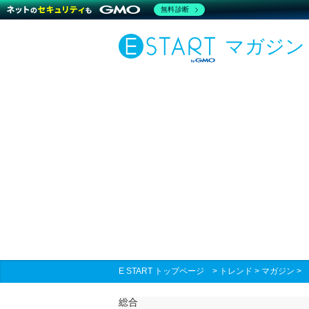
無料診断
マガジン
E START トップページ
>
トレンド
>
マガジン
総合