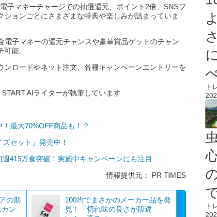
K』は、電子マネーチャージでの抽選還元、ポイント2倍、SNSプ
クションごとにさまざまな特典や楽しみが詰まっていま
現金電子マネーの還元チャンスや豪華賞品ゲットのチャン
チ可能。
ウンロードやネット注文、各種キャンペーンエントリーを
ト
 START AIライターが執筆しています
202
中！最大70%OFF商品も！？
イズセット」発売中！
心
初週415万食突破！実施中キャンペーンにも注目
情報提供元： PR TIMES
ェアの期
100均でまさかのメーカー品を発
ト
スカン
見！「切れ味の良さが段違
202