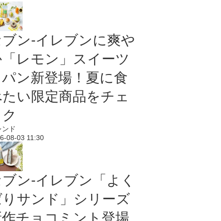
セブン‐イレブンに爽や
か「レモン」スイーツ
＆パン新登場！夏に食
べたい限定商品をチェ
ック
レンド
6-08-03 11:30
セブン‐イレブン「よく
ばりサンド」シリーズ
新作チョコミント登場