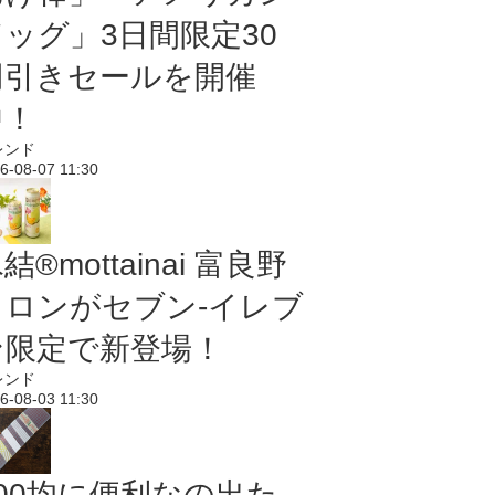
ドッグ」3日間限定30
円引きセールを開催
中！
レンド
6-08-07 11:30
結®mottainai 富良野
メロンがセブン‐イレブ
ン限定で新登場！
レンド
6-08-03 11:30
100均に便利なの出た