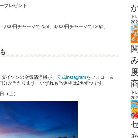
ネープレゼント
ト
202
000円チャージで20pt、3,000円チャージで120pt、
品も
。
でダイソンの空気清浄機が、
公式Instagram
をフォロー＆
円分が当たります。いずれも当選枠は2名ずつです。
ト
8日（土）
202