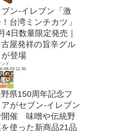
セブン-イレブン「激
辛！台湾ミンチカツ」
8月4日数量限定発売｜
名古屋発祥の旨辛グル
メが登場
レンド
6-08-03 11:30
長野県150周年記念フ
ェアがセブン-イレブン
で開催 味噌や伝統野
菜を使った新商品21品