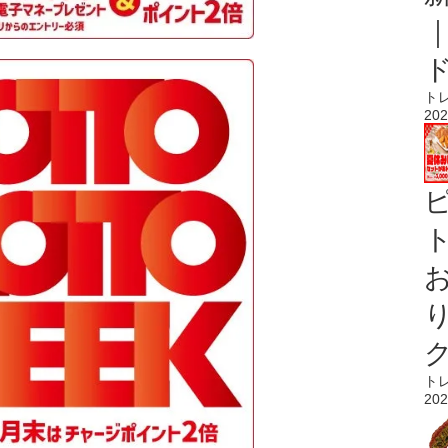
ト
202
ト
ト
202