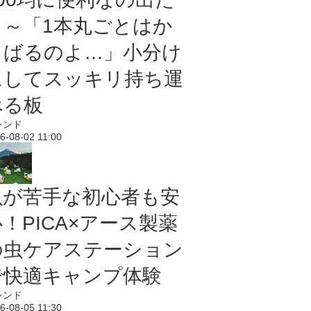
よ～「1本丸ごとはか
さばるのよ…」小分け
にしてスッキリ持ち運
べる板
レンド
6-08-02 11:00
虫が苦手な初心者も安
！PICA×アース製薬
の虫ケアステーション
で快適キャンプ体験
レンド
6-08-05 11:30