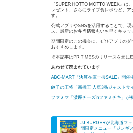
『SUPER HOTTO MOTTO WEE
レゼント、さらにライブ食レポなど、ア
す。
公式アプリやSNSを活用することで、
ス、最新のお弁当情報もいち早くキャッ
期間限定のこの機会に、ぜひアプリのダ
おすすめします。
※本記事はPR TIMESのリリースを元にE
あわせて読まれています
ABC-MART「決算在庫一掃SALE」開催
餃子の王将「新極王 人気3品ジャストサ
ファミマ「濃厚チーズinファミチキ」が
JJ BURGERが北海道フ
間限定メニュー「ジンギ