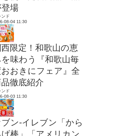
が登場
レンド
6-08-04 11:30
関西限定！和歌山の恵
みを味わう『和歌山毎
度おおきにフェア』全
商品徹底紹介
レンド
6-08-03 11:30
セブン‐イレブン「から
あげ棒」「アメリカン