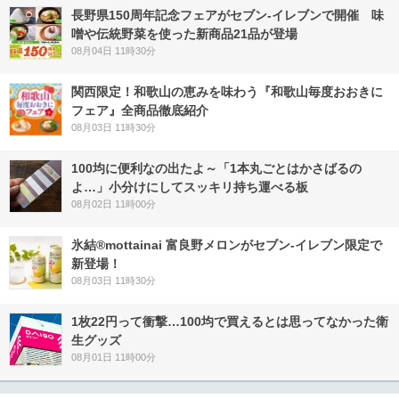
長野県150周年記念フェアがセブン-イレブンで開催 味
噌や伝統野菜を使った新商品21品が登場
08月04日 11時30分
関西限定！和歌山の恵みを味わう『和歌山毎度おおきに
フェア』全商品徹底紹介
08月03日 11時30分
100均に便利なの出たよ～「1本丸ごとはかさばるの
よ…」小分けにしてスッキリ持ち運べる板
08月02日 11時00分
氷結®mottainai 富良野メロンがセブン‐イレブン限定で
新登場！
08月03日 11時30分
1枚22円って衝撃…100均で買えるとは思ってなかった衛
生グッズ
08月01日 11時00分