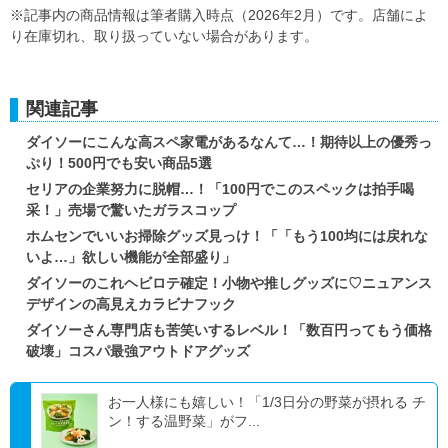
※記事内の商品情報は筆者購入時点（2026年2月）です。店舗によ
り在庫切れ、取り扱っていない場合があります。
関連記事
ダイソーにこんな高スペ家電があるなんて…！期待以上の優秀っ
ぷり！500円でも安い商品5選
セリアの企業努力に脱帽…！「100円でこのスペックは拍手喝
采！」売場で驚いたガラスコップ
ホムセンでいいお掃除グッズ見っけ！「「もう100均には戻れな
いよ…」欲しい機能が全部盛り」
ダイソーのこれヘビロテ確定！小物や推しグッズに♡ニュアンス
デザインの高見えカラビナフック
ダイソーさん専門店も苦笑いするレベル！「数百円ってもう価格
破壊」コスパ最強アウトドアグッズ
お一人様にも嬉しい！「1/3日分の野菜が摂れる チ
ン！する温野菜」がフ...