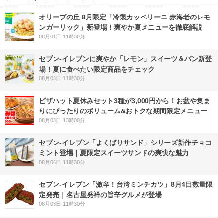
オリーブの丘 8月限定「冷製カッペリーニ 赤海老のレモ
ンガーリック」新登場！爽やか夏メニューを徹底解説
08月01日 11時30分
セブン‐イレブンに爽やか「レモン」スイーツ＆パン新登
場！夏に食べたい限定商品をチェック
08月03日 11時30分
ピザハット夏休みセット3種が3,000円から！お盆や集ま
りにぴったりのボリューム&おトクな期間限定メニュー
08月03日 13時00分
セブン‐イレブン「よくばりサンド」シリーズ新作チョコ
ミント登場｜夏限定スイーツサンドの爽快な魅力
08月06日 11時30分
セブン-イレブン「激辛！台湾ミンチカツ」8月4日数量限
定発売｜名古屋発祥の旨辛グルメが登場
08月03日 11時30分