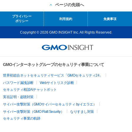
ページの先頭へ
プライバシー
利用規約
免責事項
ポリシー
Copyright © 2026 GMO INSIGHT Inc. All Rights Reserved.
GMOインターネットグループのセキュリティ事業について
世界初総合ネットセキュリティサービス「GMOセキュリティ24」
パスワード漏洩診断
Webサイトリスク診断
セキュリティ相談AIチャットボット
実在証明・盗聴対策
サイバー攻撃対策（GMOサイバーセキュリティ byイエラエ）
サイバー攻撃対策（GMO Flatt Security）
なりすまし対策
セキュリティ事業の軌跡