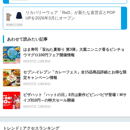
リカバリーウェア「ReD」が新たな直営店とPOP
UPを2026年3月にオープン
あわせて読みたい記事
はま寿司「旨ねた夏祭り 第3弾」大葉ニンニク香るビンチョ
ウマグロ100円フェア開催情報
08月07日 11時30分
セブン‐イレブン「カレーフェス」全15品商品詳細とお得な限
定キャンペーン情報
08月07日 11時30分
ピザハット「ハットの日」8月は新作ビビンバピザ登場！Mサ
イズ810円～の特大セール開催
08月07日 11時30分
トレンド | アクセスランキング