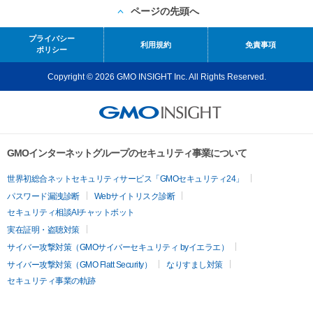
ページの先頭へ
プライバシー
利用規約
免責事項
ポリシー
Copyright © 2026 GMO INSIGHT Inc. All Rights Reserved.
GMOインターネットグループのセキュリティ事業について
世界初総合ネットセキュリティサービス「GMOセキュリティ24」
パスワード漏洩診断
Webサイトリスク診断
セキュリティ相談AIチャットボット
実在証明・盗聴対策
サイバー攻撃対策（GMOサイバーセキュリティ byイエラエ）
サイバー攻撃対策（GMO Flatt Security）
なりすまし対策
セキュリティ事業の軌跡