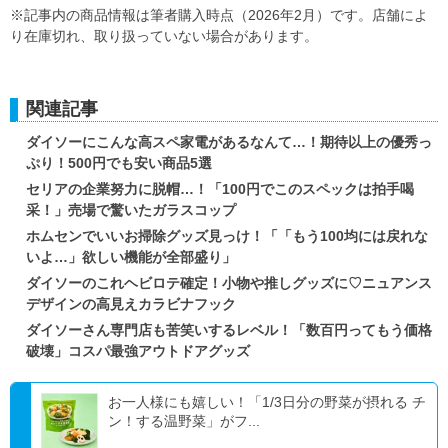
※記事内の商品情報は筆者購入時点（2026年2月）です。店舗によ
り在庫切れ、取り扱っていない場合があります。
関連記事
ダイソーにこんな高スペ家電があるなんて…！期待以上の優秀っ
ぷり！500円でも安い商品5選
セリアの企業努力に脱帽…！「100円でこのスペックは拍手喝
采！」売場で驚いたガラスコップ
ホムセンでいいお掃除グッズ見っけ！「「もう100均には戻れな
いよ…」欲しい機能が全部盛り」
ダイソーのこれヘビロテ確定！小物や推しグッズに♡ニュアンス
デザインの高見えカラビナフック
ダイソーさん専門店も苦笑いするレベル！「数百円ってもう価格
破壊」コスパ最強アウトドアグッズ
お一人様にも嬉しい！「1/3日分の野菜が摂れる チ
ン！する温野菜」がフ...