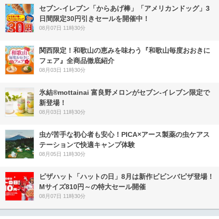
セブン‐イレブン「からあげ棒」「アメリカンドッグ」3
日間限定30円引きセールを開催中！
08月07日 11時30分
関西限定！和歌山の恵みを味わう『和歌山毎度おおきに
フェア』全商品徹底紹介
08月03日 11時30分
氷結®mottainai 富良野メロンがセブン‐イレブン限定で
新登場！
08月03日 11時30分
虫が苦手な初心者も安心！PICA×アース製薬の虫ケアス
テーションで快適キャンプ体験
08月05日 11時30分
ピザハット「ハットの日」8月は新作ビビンバピザ登場！
Mサイズ810円～の特大セール開催
08月07日 11時30分