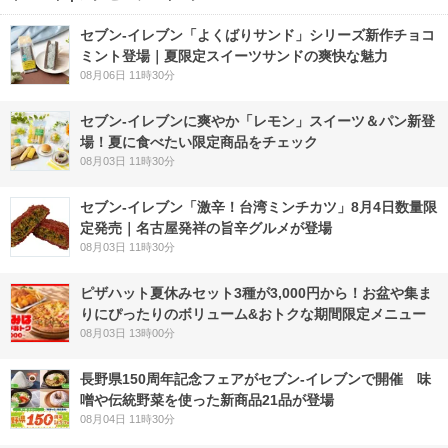
セブン‐イレブン「よくばりサンド」シリーズ新作チョコ
ミント登場｜夏限定スイーツサンドの爽快な魅力
08月06日 11時30分
セブン‐イレブンに爽やか「レモン」スイーツ＆パン新登
場！夏に食べたい限定商品をチェック
08月03日 11時30分
セブン-イレブン「激辛！台湾ミンチカツ」8月4日数量限
定発売｜名古屋発祥の旨辛グルメが登場
08月03日 11時30分
ピザハット夏休みセット3種が3,000円から！お盆や集ま
りにぴったりのボリューム&おトクな期間限定メニュー
08月03日 13時00分
長野県150周年記念フェアがセブン-イレブンで開催 味
噌や伝統野菜を使った新商品21品が登場
08月04日 11時30分