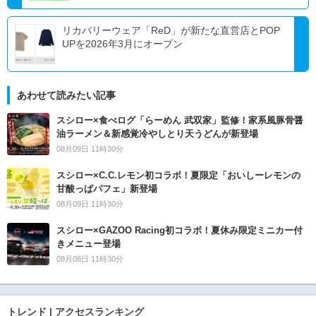
リカバリーウェア「ReD」が新たな直営店とPOP
UPを2026年3月にオープン
あわせて読みたい記事
スシロー×食べログ「らーめん 武双家」監修！家系風豚骨醤
油ラーメン＆新感覚冷やしとり天うどんが新登場
08月09日 11時30分
スシロー×C.C.レモン初コラボ！夏限定「おいしーレモンの
甘酸っぱパフェ」新登場
08月09日 11時30分
スシロー×GAZOO Racing初コラボ！夏休み限定ミニカー付
きメニュー登場
08月08日 11時30分
トレンド | アクセスランキング