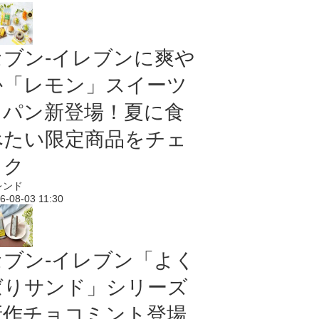
セブン‐イレブンに爽や
か「レモン」スイーツ
＆パン新登場！夏に食
べたい限定商品をチェ
ック
レンド
6-08-03 11:30
セブン‐イレブン「よく
ばりサンド」シリーズ
新作チョコミント登場