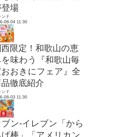
が登場
レンド
6-08-04 11:30
関西限定！和歌山の恵
みを味わう『和歌山毎
度おおきにフェア』全
商品徹底紹介
レンド
6-08-03 11:30
セブン‐イレブン「から
あげ棒」「アメリカン