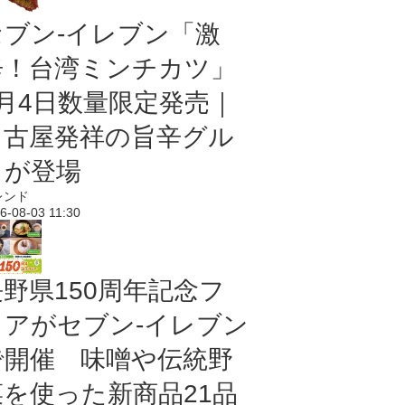
セブン-イレブン「激
辛！台湾ミンチカツ」
8月4日数量限定発売｜
名古屋発祥の旨辛グル
メが登場
レンド
6-08-03 11:30
長野県150周年記念フ
ェアがセブン-イレブン
で開催 味噌や伝統野
菜を使った新商品21品