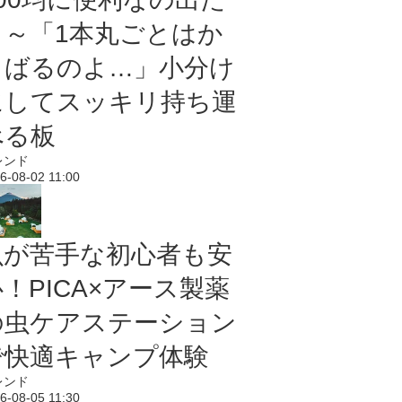
よ～「1本丸ごとはか
さばるのよ…」小分け
にしてスッキリ持ち運
べる板
レンド
6-08-02 11:00
虫が苦手な初心者も安
！PICA×アース製薬
の虫ケアステーション
で快適キャンプ体験
レンド
6-08-05 11:30