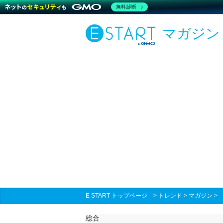
無料診断
マガジン
E START トップページ
>
トレンド
>
マガジン
総合