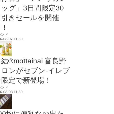
ドッグ」3日間限定30
円引きセールを開催
中！
レンド
6-08-07 11:30
結®mottainai 富良野
メロンがセブン‐イレブ
ン限定で新登場！
レンド
6-08-03 11:30
100均に便利なの出た