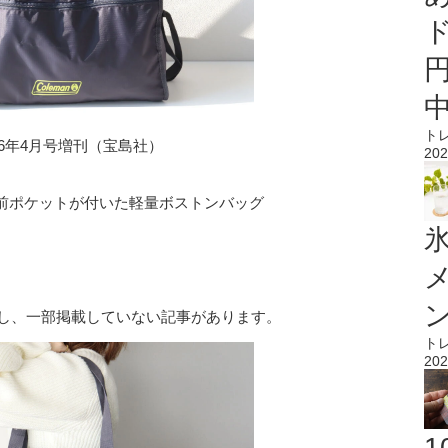
ト
026年4月号増刊（宝島社）
202
大きな前ポケットが付いた軽量ボストンバッグ
氷
号に対し、一部掲載していない記事があります。
ト
202