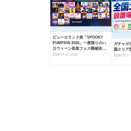
ピューロランド発「SPOOKY
PUMPKIN 2026」一夜限りのハ
ガチャガ
ロウィーン音楽フェス開催決
国エリア別
定！
2026-07-31 15:00
2026-07-17 