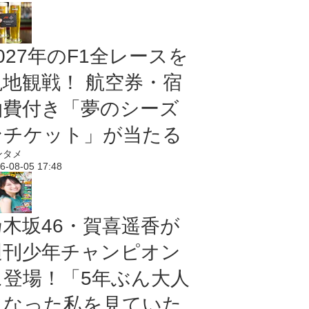
027年のF1全レースを
現地観戦！ 航空券・宿
泊費付き「夢のシーズ
ンチケット」が当たる
ンタメ
6-08-05 17:48
乃木坂46・賀喜遥香が
週刊少年チャンピオン
に登場！「5年ぶん大人
になった私を見ていた