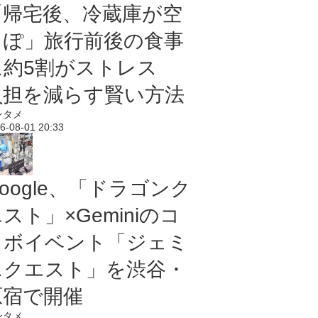
「帰宅後、冷蔵庫が空
っぽ」旅行前後の食事
に約5割がストレス
負担を減らす賢い方法
ンタメ
6-08-01 20:33
oogle、「ドラゴンク
スト」×Geminiのコ
ラボイベント「ジェミ
ニクエスト」を渋谷・
原宿で開催
ンタメ