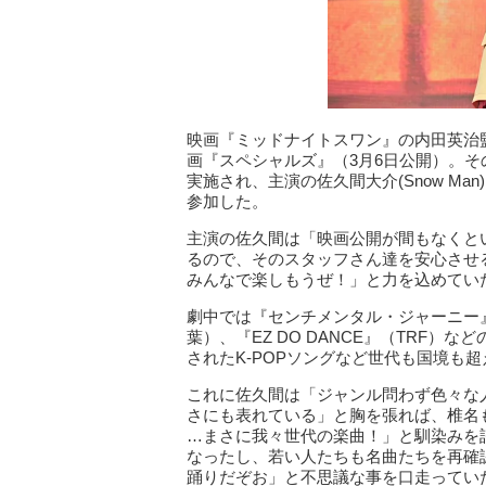
映画『ミッドナイトスワン』の内田英治
画『スペシャルズ』（3月6日公開）。その公開直
実施され、主演の佐久間大介(Snow Ma
参加した。
主演の佐久間は「映画公開が間もなくと
るので、そのスタッフさん達を安心させ
みんなで楽しもうぜ！」と力を込めてい
劇中では『センチメンタル・ジャーニー
葉）、『EZ DO DANCE』（TRF）
されたK-POPソングなど世代も国境も
これに佐久間は「ジャンル問わず色々な
さにも表れている」と胸を張れば、椎名も「
…まさに我々世代の楽曲！」と馴染みを
なったし、若い人たちも名曲たちを再確
踊りだぞお」と不思議な事を口走ってい