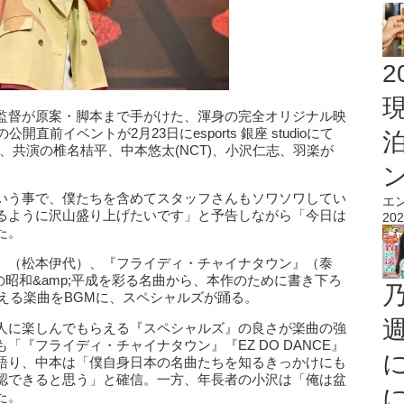
2
監督が原案・脚本まで手がけた、渾身の完全オリジナル映
前イベントが2月23日にesports 銀座 studioにて
n)、共演の椎名桔平、中本悠太(NCT)、小沢仁志、羽楽が
いう事で、僕たちを含めてスタッフさんもソワソワしてい
エ
るように沢山盛り上げたいです」と予告しながら「今日は
202
た。
』（松本伊代）、『フライディ・チャイナタウン』（泰
などの昭和&amp;平成を彩る名曲から、本作のために書き下ろ
超える楽曲をBGMに、スペシャルズが踊る。
人に楽しんでもらえる『スペシャルズ』の良さが楽曲の強
『フライディ・チャイナタウン』『EZ DO DANCE』
語り、中本は「僕自身日本の名曲たちを知るきっかけにも
認できると思う」と確信。一方、年長者の小沢は「俺は盆
た。