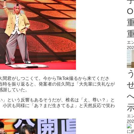
O
エ
202
間君がしつこくて。今からTikTok撮るから来てくださ
当時を振り返ると、発案者の佐久間は「大先輩に失礼なが
感謝していた。
い」という反響もあるそうだが、椎名は「え、尊い？」と
、小沢も同様に「あ？まだ生きてるよ」と天然反応で笑わ
エ
202