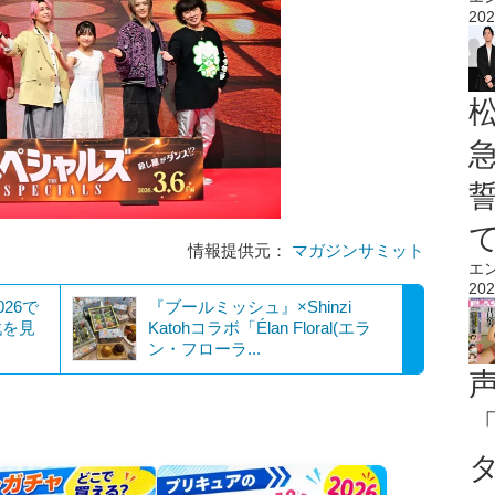
202
情報提供元：
マガジンサミット
エ
202
26で
『ブールミッシュ』×Shinzi
戦を見
Katohコラボ「Élan Floral(エラ
ン・フローラ...