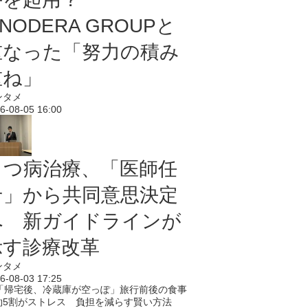
NODERA GROUPと
重なった「努力の積み
重ね」
ンタメ
6-08-05 16:00
うつ病治療、「医師任
せ」から共同意思決定
へ 新ガイドラインが
示す診療改革
ンタメ
6-08-03 17:25