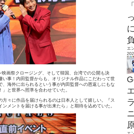
エ
202
アン映画祭クロージング、そして韓国、台湾での公開も決
G
凄い事！内田監督からも、オリジナル作品にこだわって世
で、海外に出られるという事が内田監督への恩返しにもな
エ
！」と世界へ照準を合わせていた。
の方々に作品を届けられるのは日本人として嬉しい。『ス
インメントを届ける事が出来たら」と期待を込めていた。
エ