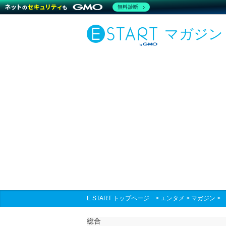
無料診断
マガジン
E START トップページ
>
エンタメ
>
マガジン
総合