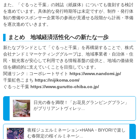
また、「ぐるっと千葉」の雑誌（紙媒体）についても復刻する検討
を進めています。具体的な発行時期等は未定ですが、制作・発行体
制の整備やスポンサー企業等の参画が見通せる段階から計画・準備
を逐次進めていきます。
まとめ 地域経済活性化への新たな一歩
新たなブランドとして「ぐるっと千葉」を再構築することで、株式
会社ナンドミマーケティンググループは、地域事業者・自治体・住
民・観光客が安心して利用できる情報基盤の提供と、地域の価値発
信を継続的に支えていくことを目指しています。
関連リンク：コーポレートサイト
https://www.nandomi.jp/
千葉虹色こまち
https://nijikoma.com/
ぐるっと千葉
https://www.gurutto-chiba.co.jp/
日光の春を満喫！「お花見グランピングプラン」
がブリリアントヴィレッ...
夜桜ジュエルミネーション×HANA・BIYORIで楽し
む春限定の桜イルミネーシ...