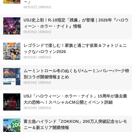
～」
08月02日 15時00分
USJ史上初！R-18指定「残像」が登場｜2026年『ハロウ
ィーン・ホラー・ナイト』情報
08月05日 15時00分
レゴランドで楽しむ！家族と過ごす仮装＆フォトジェニ
ックなハロウィン2026
08月03日 15時00分
ムーミントロール冬のぬくもり×ムーミンバレーパーク特
別コラボ開催情報まとめ
08月04日 15時00分
USJ「ハロウィーン・ホラー・ナイト」15周年が過去最
大の恐怖へ！スペシャルCM公開とイベント詳細
08月04日 15時00分
富士急ハイランド「ZOKKON」200万人突破記念セレモ
ニー＆新エリア開業情報