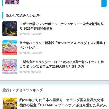
あわせて読みたい記事
マザー牧場でシンガポール・ナショナルデー花火&盆踊り祭
り 2026年特別開催情報
08月07日 17時00分
富士急ハイランド新常設「サンエックス パラダイス」開業イ
ベントレポ！
08月07日 15時00分
山梨出身キャラクター・ほっぺちゃん×富士急ハイランド初
コラボ サン宝石フェア2026の魅力と楽しみ方
08月07日 9時00分
旅行 | アクセスランキング
約200年ぶりに日本へ里帰り オランダ国立世界文化博
物館の至宝「OTEMAE～ブロムホフ 茶道を愛した異邦人