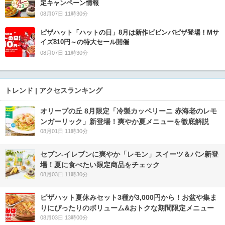
定キャンペーン情報
08月07日 11時30分
ピザハット「ハットの日」8月は新作ビビンバピザ登場！Mサ
イズ810円～の特大セール開催
08月07日 11時30分
トレンド | アクセスランキング
オリーブの丘 8月限定「冷製カッペリーニ 赤海老のレモ
ンガーリック」新登場！爽やか夏メニューを徹底解説
08月01日 11時30分
セブン‐イレブンに爽やか「レモン」スイーツ＆パン新登
場！夏に食べたい限定商品をチェック
08月03日 11時30分
ピザハット夏休みセット3種が3,000円から！お盆や集ま
りにぴったりのボリューム&おトクな期間限定メニュー
08月03日 13時00分