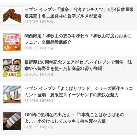
セブン-イレブン「激辛！台湾ミンチカツ」8月4日数量限
定発売｜名古屋発祥の旨辛グルメが登場
08月03日 11時30分
関西限定！和歌山の恵みを味わう『和歌山毎度おおきに
フェア』全商品徹底紹介
08月03日 11時30分
長野県150周年記念フェアがセブン-イレブンで開催 味
噌や伝統野菜を使った新商品21品が登場
08月04日 11時30分
セブン‐イレブン「よくばりサンド」シリーズ新作チョコ
ミント登場｜夏限定スイーツサンドの爽快な魅力
08月06日 11時30分
100均に便利なの出たよ～「1本丸ごとはかさばるの
よ…」小分けにしてスッキリ持ち運べる板
08月02日 11時00分