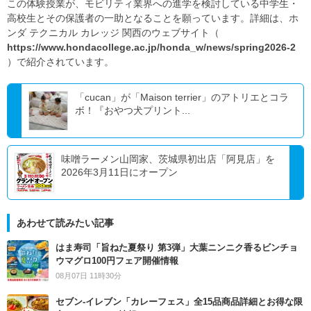
この体験授業が、モビリティ業界への進学を検討している中学生・
高校生とその保護者の一助となることを願っています。詳細は、ホ
ンダ テクニカル カレッジ 関西のウェブサイト（
https://www.hondacollege.ac.jp/honda_w/news/spring2026-2
）で紹介されています。
「cucan」が「Maison terrier」のアトリエとコラ
ボ！『おやつ犬プリント...
味噌ラーメン山岡家、茨城県初出店「阿見店」を
2026年3月11日にオープン
あわせて読みたい記事
はま寿司「旨ねた夏祭り 第3弾」大葉ニンニク香るビンチョ
ウマグロ100円フェア開催情報
08月07日 11時30分
セブン‐イレブン「カレーフェス」全15品商品詳細とお得な限