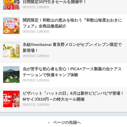
日間限定30円引きセールを開催中！
08月07日 11時30分
関西限定！和歌山の恵みを味わう『和歌山毎度おおきに
フェア』全商品徹底紹介
08月03日 11時30分
氷結®mottainai 富良野メロンがセブン‐イレブン限定で
新登場！
08月03日 11時30分
虫が苦手な初心者も安心！PICA×アース製薬の虫ケアス
テーションで快適キャンプ体験
08月05日 11時30分
ピザハット「ハットの日」8月は新作ビビンバピザ登場！
Mサイズ810円～の特大セール開催
08月07日 11時30分
ページの先頭へ