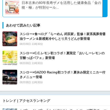
日本古来の80年長寿ザメを活用した健康食品「金の
穂・極」が特別セール...
あわせて読みたい記事
スシロー×食べログ「らーめん 武双家」監修！家系風豚骨醤
油ラーメン＆新感覚冷やしとり天うどんが新登場
08月09日 11時30分
スシロー×C.C.レモン初コラボ！夏限定「おいしーレモンの
甘酸っぱパフェ」新登場
08月09日 11時30分
スシロー×GAZOO Racing初コラボ！夏休み限定ミニカー付
きメニュー登場
08月08日 11時30分
トレンド | アクセスランキング