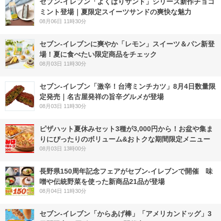
セブン‐イレブン「よくばりサンド」シリーズ新作チョコ
ミント登場｜夏限定スイーツサンドの爽快な魅力
08月06日 11時30分
セブン‐イレブンに爽やか「レモン」スイーツ＆パン新登
場！夏に食べたい限定商品をチェック
08月03日 11時30分
セブン-イレブン「激辛！台湾ミンチカツ」8月4日数量限
定発売｜名古屋発祥の旨辛グルメが登場
08月03日 11時30分
ピザハット夏休みセット3種が3,000円から！お盆や集ま
りにぴったりのボリューム&おトクな期間限定メニュー
08月03日 13時00分
長野県150周年記念フェアがセブン-イレブンで開催 味
噌や伝統野菜を使った新商品21品が登場
08月04日 11時30分
セブン‐イレブン「からあげ棒」「アメリカンドッグ」3