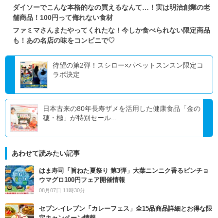
ダイソーでこんな本格的なの買えるなんて…！実は明治創業の老
舗商品！100円って侮れない食材
ファミマさんまたやってくれたな！今しか食べられない限定商品
も！あの名店の味をコンビニで♡
待望の第2弾！スシロー×パペットスンスン限定コ
ラボ決定
日本古来の80年長寿ザメを活用した健康食品「金の
穂・極」が特別セール...
あわせて読みたい記事
はま寿司「旨ねた夏祭り 第3弾」大葉ニンニク香るビンチョ
ウマグロ100円フェア開催情報
08月07日 11時30分
セブン‐イレブン「カレーフェス」全15品商品詳細とお得な限
定キャンペーン情報