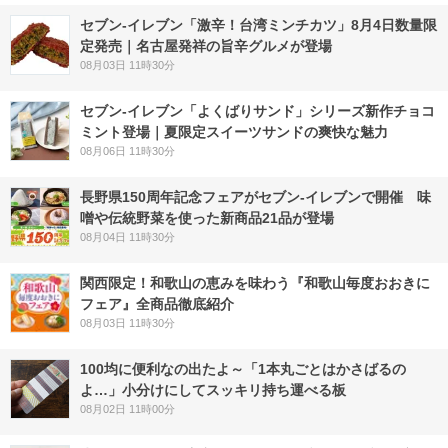
セブン-イレブン「激辛！台湾ミンチカツ」8月4日数量限
定発売｜名古屋発祥の旨辛グルメが登場
08月03日 11時30分
セブン‐イレブン「よくばりサンド」シリーズ新作チョコ
ミント登場｜夏限定スイーツサンドの爽快な魅力
08月06日 11時30分
長野県150周年記念フェアがセブン-イレブンで開催 味
噌や伝統野菜を使った新商品21品が登場
08月04日 11時30分
関西限定！和歌山の恵みを味わう『和歌山毎度おおきに
フェア』全商品徹底紹介
08月03日 11時30分
100均に便利なの出たよ～「1本丸ごとはかさばるの
よ…」小分けにしてスッキリ持ち運べる板
08月02日 11時00分