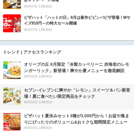
08月07日 11時30分
ピザハット「ハットの日」8月は新作ビビンバピザ登場！Mサ
イズ810円～の特大セール開催
08月07日 11時30分
トレンド | アクセスランキング
オリーブの丘 8月限定「冷製カッペリーニ 赤海老のレモ
ンガーリック」新登場！爽やか夏メニューを徹底解説
08月01日 11時30分
セブン‐イレブンに爽やか「レモン」スイーツ＆パン新登
場！夏に食べたい限定商品をチェック
08月03日 11時30分
ピザハット夏休みセット3種が3,000円から！お盆や集ま
りにぴったりのボリューム&おトクな期間限定メニュー
08月03日 13時00分