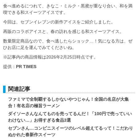
食べ進めるにつれて、きなこ・ミルク・黒蜜が重なり合い、和を満
喫できる和スイーツアイスです。
今回は、セブンイレブンの新作アイスをご紹介しました。
再販のコラボアイスと、春の訪れを感じる和スイーツアイス。
数量限定商品なので、食べ逃したらショック…！気になる方は、ぜ
ひお店に足を運んでみてくださいね。
※記事内の商品情報は2026年2月25日時点です。
提供：
PR TIMES
関連記事
ファミマで全制覇するしかないやつじゃん！全国の名店が大集
合！有名店の極旨ラーメン
ダイソーさんなんてものを売ってるんだ！「100円で売っていい
わけない…」お得すぎる食品3選
セブンさん…コンビニスイーツのレベル超えてるって！こだわり
ぬかれた春新作スイーツ