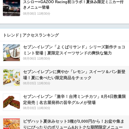
スシロー×GAZOO Racing初コラボ！夏休み限定ミニカー付
きメニュー登場
08月08日 11時30分
トレンド | アクセスランキング
セブン‐イレブン「よくばりサンド」シリーズ新作チョコ
ミント登場｜夏限定スイーツサンドの爽快な魅力
08月06日 11時30分
セブン‐イレブンに爽やか「レモン」スイーツ＆パン新登
場！夏に食べたい限定商品をチェック
08月03日 11時30分
セブン-イレブン「激辛！台湾ミンチカツ」8月4日数量限
定発売｜名古屋発祥の旨辛グルメが登場
08月03日 11時30分
ピザハット夏休みセット3種が3,000円から！お盆や集ま
りにぴったりのボリューム&おトクな期間限定メニュー