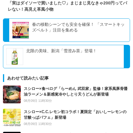
「実はダイソーで買いました♡」まじまじ見なきゃ200円ってバ
レない！高見え革風小物
春の移動シーンでも安全を確保！ 「スマートキッ
ズベルト」注目を集める
北限の美味、新潟「雪澄み茶」登場！
あわせて読みたい記事
スシロー×食べログ「らーめん 武双家」監修！家系風豚骨醤
油ラーメン＆新感覚冷やしとり天うどんが新登場
08月09日 11時30分
スシロー×C.C.レモン初コラボ！夏限定「おいしーレモンの
甘酸っぱパフェ」新登場
08月09日 11時30分