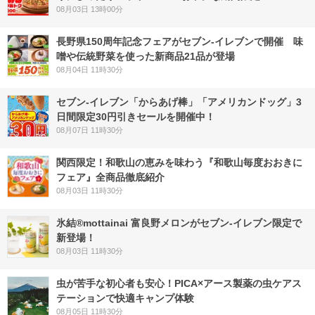
08月03日 13時00分
長野県150周年記念フェアがセブン-イレブンで開催 味
噌や伝統野菜を使った新商品21品が登場
08月04日 11時30分
セブン‐イレブン「からあげ棒」「アメリカンドッグ」3
日間限定30円引きセールを開催中！
08月07日 11時30分
関西限定！和歌山の恵みを味わう『和歌山毎度おおきに
フェア』全商品徹底紹介
08月03日 11時30分
氷結®mottainai 富良野メロンがセブン‐イレブン限定で
新登場！
08月03日 11時30分
虫が苦手な初心者も安心！PICA×アース製薬の虫ケアス
テーションで快適キャンプ体験
08月05日 11時30分