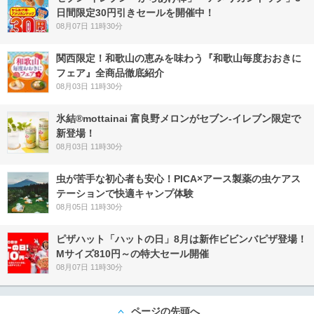
日間限定30円引きセールを開催中！
08月07日 11時30分
関西限定！和歌山の恵みを味わう『和歌山毎度おおきに
フェア』全商品徹底紹介
08月03日 11時30分
氷結®mottainai 富良野メロンがセブン‐イレブン限定で
新登場！
08月03日 11時30分
虫が苦手な初心者も安心！PICA×アース製薬の虫ケアス
テーションで快適キャンプ体験
08月05日 11時30分
ピザハット「ハットの日」8月は新作ビビンバピザ登場！
Mサイズ810円～の特大セール開催
08月07日 11時30分
ページの先頭へ