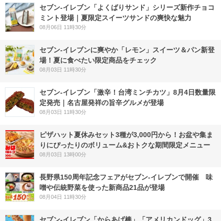
セブン‐イレブン「よくばりサンド」シリーズ新作チョコ
ミント登場｜夏限定スイーツサンドの爽快な魅力
08月06日 11時30分
セブン‐イレブンに爽やか「レモン」スイーツ＆パン新登
場！夏に食べたい限定商品をチェック
08月03日 11時30分
セブン-イレブン「激辛！台湾ミンチカツ」8月4日数量限
定発売｜名古屋発祥の旨辛グルメが登場
08月03日 11時30分
ピザハット夏休みセット3種が3,000円から！お盆や集ま
りにぴったりのボリューム&おトクな期間限定メニュー
08月03日 13時00分
長野県150周年記念フェアがセブン-イレブンで開催 味
噌や伝統野菜を使った新商品21品が登場
08月04日 11時30分
セブン‐イレブン「からあげ棒」「アメリカンドッグ」3