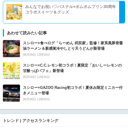
みんなでお祝い♡パステル×ポムポムプリン30周年
コラボスイーツ＆グッズ...
あわせて読みたい記事
スシロー×食べログ「らーめん 武双家」監修！家系風豚骨醤
油ラーメン＆新感覚冷やしとり天うどんが新登場
08月09日 11時30分
スシロー×C.C.レモン初コラボ！夏限定「おいしーレモンの
甘酸っぱパフェ」新登場
08月09日 11時30分
スシロー×GAZOO Racing初コラボ！夏休み限定ミニカー付
きメニュー登場
08月08日 11時30分
トレンド | アクセスランキング