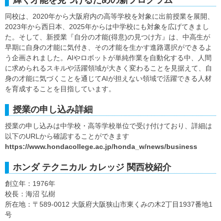
同校は、2020年から大阪府内の高等学校を対象に出前授業を展開、
2023年から西日本、2025年からは中学校にも対象を広げてきまし
た。そして、新授業『自分の才能(得意)の見つけ方』は、中高生が
早期に自身の才能に気付き、その才能を生かす進路選択ができるよ
う企画されました。AIやロボットが単純作業を自動化する中、人間
に求められるスキルや活躍領域が大きく変わることを見据えて、自
身の才能に気づくことを通じてAIが担えない領域で活躍できる人材
を育成することを目指しています。
授業の申し込み詳細
授業の申し込みは中学校・高等学校単位で受け付けており、詳細は
以下のURLから確認することができます
https://www.hondacollege.ac.jp/honda_w/news/business
ホンダ テクニカル カレッジ 関西校紹介
創立年：1976年
校長：海沼 弘樹
所在地：〒589-0012 大阪府大阪狭山市東くみの木2丁目1937番地1
号