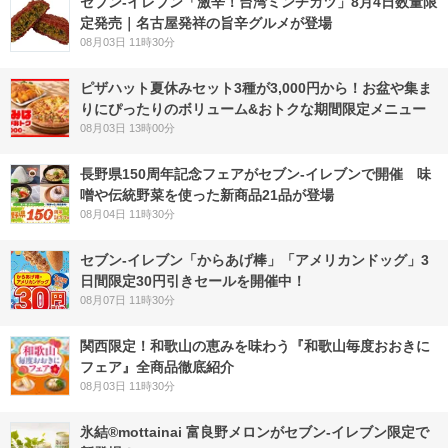
セブン-イレブン「激辛！台湾ミンチカツ」8月4日数量限
定発売｜名古屋発祥の旨辛グルメが登場
08月03日 11時30分
ピザハット夏休みセット3種が3,000円から！お盆や集ま
りにぴったりのボリューム&おトクな期間限定メニュー
08月03日 13時00分
長野県150周年記念フェアがセブン-イレブンで開催 味
噌や伝統野菜を使った新商品21品が登場
08月04日 11時30分
セブン‐イレブン「からあげ棒」「アメリカンドッグ」3
日間限定30円引きセールを開催中！
08月07日 11時30分
関西限定！和歌山の恵みを味わう『和歌山毎度おおきに
フェア』全商品徹底紹介
08月03日 11時30分
氷結®mottainai 富良野メロンがセブン‐イレブン限定で