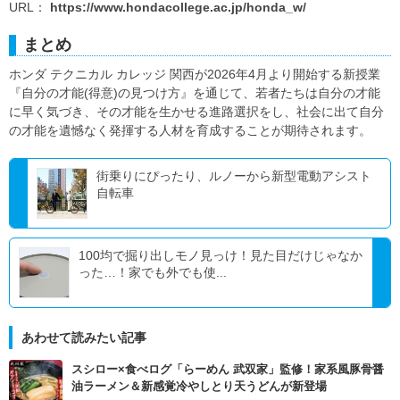
URL：
https://www.hondacollege.ac.jp/honda_w/
まとめ
ホンダ テクニカル カレッジ 関西が2026年4月より開始する新授業
『自分の才能(得意)の見つけ方』を通じて、若者たちは自分の才能
に早く気づき、その才能を生かせる進路選択をし、社会に出て自分
の才能を遺憾なく発揮する人材を育成することが期待されます。
街乗りにぴったり、ルノーから新型電動アシスト
自転車
100均で掘り出しモノ見っけ！見た目だけじゃなか
った…！家でも外でも使...
あわせて読みたい記事
スシロー×食べログ「らーめん 武双家」監修！家系風豚骨醤
油ラーメン＆新感覚冷やしとり天うどんが新登場