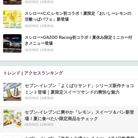
08月09日 11時30分
スシロー×C.C.レモン初コラボ！夏限定「おいしーレモンの
甘酸っぱパフェ」新登場
08月09日 11時30分
スシロー×GAZOO Racing初コラボ！夏休み限定ミニカー付
きメニュー登場
08月08日 11時30分
トレンド | アクセスランキング
セブン‐イレブン「よくばりサンド」シリーズ新作チョコ
ミント登場｜夏限定スイーツサンドの爽快な魅力
08月06日 11時30分
セブン‐イレブンに爽やか「レモン」スイーツ＆パン新登
場！夏に食べたい限定商品をチェック
08月03日 11時30分