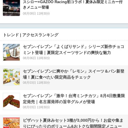
スシロー×GAZOO Racing初コラボ！夏休み限定ミニカー付
きメニュー登場
08月08日 11時30分
トレンド | アクセスランキング
セブン‐イレブン「よくばりサンド」シリーズ新作チョコ
ミント登場｜夏限定スイーツサンドの爽快な魅力
08月06日 11時30分
セブン‐イレブンに爽やか「レモン」スイーツ＆パン新登
場！夏に食べたい限定商品をチェック
08月03日 11時30分
セブン-イレブン「激辛！台湾ミンチカツ」8月4日数量限
定発売｜名古屋発祥の旨辛グルメが登場
08月03日 11時30分
ピザハット夏休みセット3種が3,000円から！お盆や集ま
りにぴったりのボリューム&おトクな期間限定メニュー