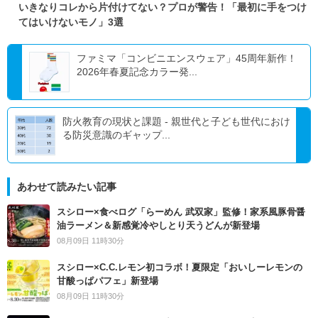
いきなりコレから片付けてない？プロが警告！「最初に手をつけ
てはいけないモノ」3選
ファミマ「コンビニエンスウェア」45周年新作！
2026年春夏記念カラー発...
防火教育の現状と課題 - 親世代と子ども世代におけ
る防災意識のギャップ...
あわせて読みたい記事
スシロー×食べログ「らーめん 武双家」監修！家系風豚骨醤
油ラーメン＆新感覚冷やしとり天うどんが新登場
08月09日 11時30分
スシロー×C.C.レモン初コラボ！夏限定「おいしーレモンの
甘酸っぱパフェ」新登場
08月09日 11時30分