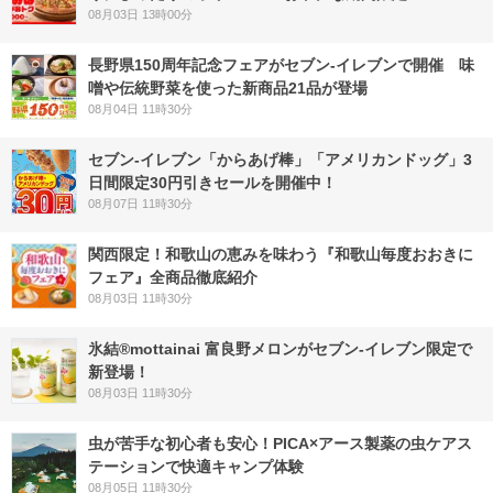
08月03日 13時00分
長野県150周年記念フェアがセブン-イレブンで開催 味
噌や伝統野菜を使った新商品21品が登場
08月04日 11時30分
セブン‐イレブン「からあげ棒」「アメリカンドッグ」3
日間限定30円引きセールを開催中！
08月07日 11時30分
関西限定！和歌山の恵みを味わう『和歌山毎度おおきに
フェア』全商品徹底紹介
08月03日 11時30分
氷結®mottainai 富良野メロンがセブン‐イレブン限定で
新登場！
08月03日 11時30分
虫が苦手な初心者も安心！PICA×アース製薬の虫ケアス
テーションで快適キャンプ体験
08月05日 11時30分