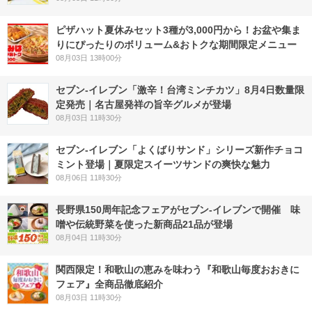
ピザハット夏休みセット3種が3,000円から！お盆や集ま
りにぴったりのボリューム&おトクな期間限定メニュー
08月03日 13時00分
セブン-イレブン「激辛！台湾ミンチカツ」8月4日数量限
定発売｜名古屋発祥の旨辛グルメが登場
08月03日 11時30分
セブン‐イレブン「よくばりサンド」シリーズ新作チョコ
ミント登場｜夏限定スイーツサンドの爽快な魅力
08月06日 11時30分
長野県150周年記念フェアがセブン-イレブンで開催 味
噌や伝統野菜を使った新商品21品が登場
08月04日 11時30分
関西限定！和歌山の恵みを味わう『和歌山毎度おおきに
フェア』全商品徹底紹介
08月03日 11時30分