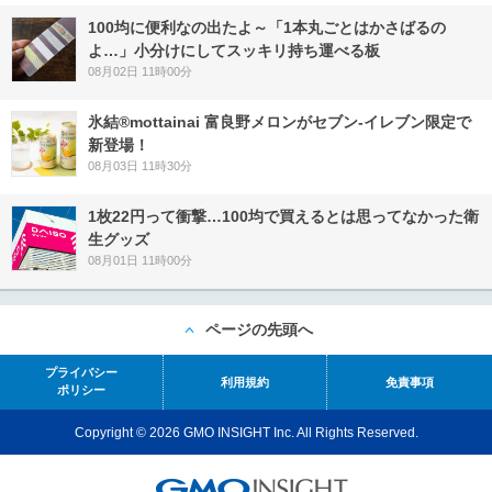
100均に便利なの出たよ～「1本丸ごとはかさばるの
よ…」小分けにしてスッキリ持ち運べる板
08月02日 11時00分
氷結®mottainai 富良野メロンがセブン‐イレブン限定で
新登場！
08月03日 11時30分
1枚22円って衝撃…100均で買えるとは思ってなかった衛
生グッズ
08月01日 11時00分
ページの先頭へ
プライバシー
利用規約
免責事項
ポリシー
Copyright © 2026 GMO INSIGHT Inc. All Rights Reserved.