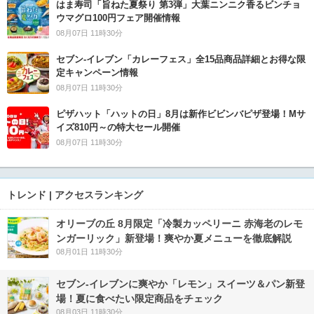
はま寿司「旨ねた夏祭り 第3弾」大葉ニンニク香るビンチョ
ウマグロ100円フェア開催情報
08月07日 11時30分
セブン‐イレブン「カレーフェス」全15品商品詳細とお得な限
定キャンペーン情報
08月07日 11時30分
ピザハット「ハットの日」8月は新作ビビンバピザ登場！Mサ
イズ810円～の特大セール開催
08月07日 11時30分
トレンド | アクセスランキング
オリーブの丘 8月限定「冷製カッペリーニ 赤海老のレモ
ンガーリック」新登場！爽やか夏メニューを徹底解説
08月01日 11時30分
セブン‐イレブンに爽やか「レモン」スイーツ＆パン新登
場！夏に食べたい限定商品をチェック
08月03日 11時30分