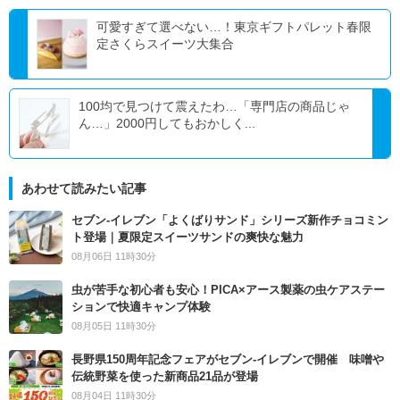
可愛すぎて選べない…！東京ギフトパレット春限
定さくらスイーツ大集合
100均で見つけて震えたわ…「専門店の商品じゃ
ん…」2000円してもおかしく...
あわせて読みたい記事
セブン‐イレブン「よくばりサンド」シリーズ新作チョコミン
ト登場｜夏限定スイーツサンドの爽快な魅力
08月06日 11時30分
虫が苦手な初心者も安心！PICA×アース製薬の虫ケアステー
ションで快適キャンプ体験
08月05日 11時30分
長野県150周年記念フェアがセブン-イレブンで開催 味噌や
伝統野菜を使った新商品21品が登場
08月04日 11時30分