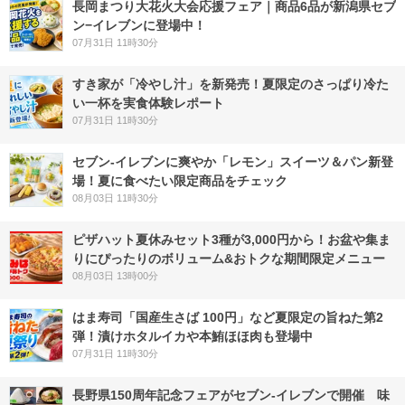
長岡まつり大花火大会応援フェア｜商品6品が新潟県セブ
ン−イレブンに登場中！
07月31日 11時30分
すき家が「冷やし汁」を新発売！夏限定のさっぱり冷た
い一杯を実食体験レポート
07月31日 11時30分
セブン‐イレブンに爽やか「レモン」スイーツ＆パン新登
場！夏に食べたい限定商品をチェック
08月03日 11時30分
ピザハット夏休みセット3種が3,000円から！お盆や集ま
りにぴったりのボリューム&おトクな期間限定メニュー
08月03日 13時00分
はま寿司「国産生さば 100円」など夏限定の旨ねた第2
弾！漬けホタルイカや本鮪ほほ肉も登場中
07月31日 11時30分
長野県150周年記念フェアがセブン-イレブンで開催 味