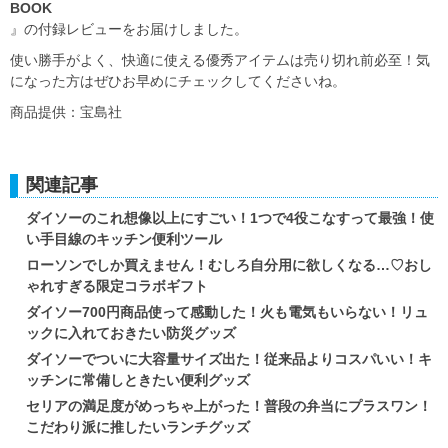
BOOK
』の付録レビューをお届けしました。
使い勝手がよく、快適に使える優秀アイテムは売り切れ前必至！気
になった方はぜひお早めにチェックしてくださいね。
商品提供：宝島社
関連記事
ダイソーのこれ想像以上にすごい！1つで4役こなすって最強！使
い手目線のキッチン便利ツール
ローソンでしか買えません！むしろ自分用に欲しくなる…♡おし
ゃれすぎる限定コラボギフト
ダイソー700円商品使って感動した！火も電気もいらない！リュ
ックに入れておきたい防災グッズ
ダイソーでついに大容量サイズ出た！従来品よりコスパいい！キ
ッチンに常備しときたい便利グッズ
セリアの満足度がめっちゃ上がった！普段の弁当にプラスワン！
こだわり派に推したいランチグッズ