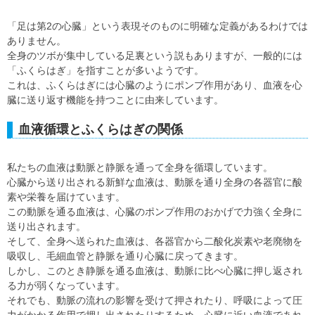
「足は第2の心臓」という表現そのものに明確な定義があるわけでは
ありません。
全身のツボが集中している足裏という説もありますが、一般的には
「ふくらはぎ」を指すことが多いようです。
これは、ふくらはぎには心臓のようにポンプ作用があり、血液を心
臓に送り返す機能を持つことに由来しています。
血液循環とふくらはぎの関係
私たちの血液は動脈と静脈を通って全身を循環しています。
心臓から送り出される新鮮な血液は、動脈を通り全身の各器官に酸
素や栄養を届けています。
この動脈を通る血液は、心臓のポンプ作用のおかげで力強く全身に
送り出されます。
そして、全身へ送られた血液は、各器官から二酸化炭素や老廃物を
吸収し、毛細血管と静脈を通り心臓に戻ってきます。
しかし、このとき静脈を通る血液は、動脈に比べ心臓に押し返され
る力が弱くなっています。
それでも、動脈の流れの影響を受けて押されたり、呼吸によって圧