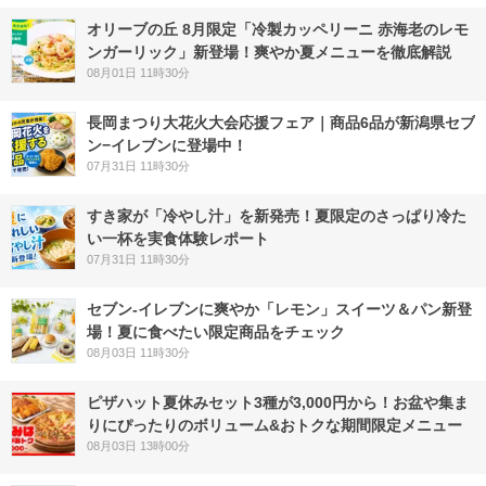
オリーブの丘 8月限定「冷製カッペリーニ 赤海老のレモ
ンガーリック」新登場！爽やか夏メニューを徹底解説
08月01日 11時30分
長岡まつり大花火大会応援フェア｜商品6品が新潟県セブ
ン−イレブンに登場中！
07月31日 11時30分
すき家が「冷やし汁」を新発売！夏限定のさっぱり冷た
い一杯を実食体験レポート
07月31日 11時30分
セブン‐イレブンに爽やか「レモン」スイーツ＆パン新登
場！夏に食べたい限定商品をチェック
08月03日 11時30分
ピザハット夏休みセット3種が3,000円から！お盆や集ま
りにぴったりのボリューム&おトクな期間限定メニュー
08月03日 13時00分