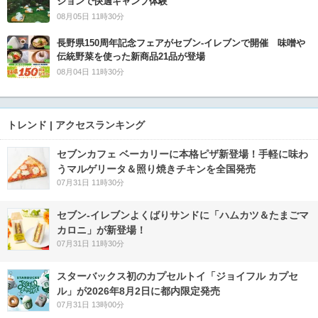
ションで快適キャンプ体験
08月05日 11時30分
長野県150周年記念フェアがセブン-イレブンで開催 味噌や
伝統野菜を使った新商品21品が登場
08月04日 11時30分
トレンド | アクセスランキング
セブンカフェ ベーカリーに本格ピザ新登場！手軽に味わ
うマルゲリータ＆照り焼きチキンを全国発売
07月31日 11時30分
セブン‐イレブンよくばりサンドに「ハムカツ＆たまごマ
カロニ」が新登場！
07月31日 11時30分
スターバックス初のカプセルトイ「ジョイフル カプセ
ル」が2026年8月2日に都内限定発売
07月31日 13時00分