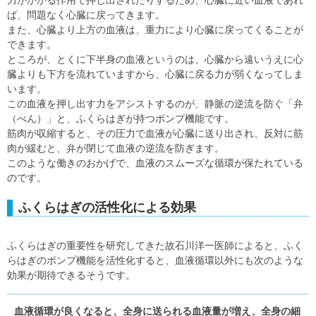
力がかかる作用で押し出されたりするため、心臓に近い血液であれ
ば、問題なく心臓に戻ってきます。
また、心臓より上方の血液は、重力により心臓に戻ってくることが
できます。
ところが、とくに下半身の血液というのは、心臓から遠いうえに心
臓よりも下方を流れていますから、心臓に戻る力が弱くなってしま
います。
この血液を押し出す力をアシストするのが、静脈の逆流を防ぐ「弁
（べん）」と、ふくらはぎが持つポンプ機能です。
筋肉が収縮すると、その圧力で血液が心臓に送り出され、反対に筋
肉が緩むと、弁が閉じて血液の逆流を防ぎます。
このような働きのおかげで、血液のスムーズな循環が保たれている
のです。
ふくらはぎの活性化による効果
ふくらはぎの重要性を研究してきた故石川洋一医師によると、ふく
らはぎのポンプ機能を活性化すると、血液循環以外にも次のような
効果が期待できるそうです。
血液循環が良くなると、全身に送られる血液量が増え、全身の細