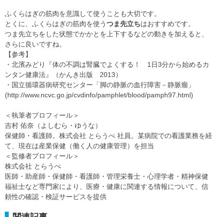
ふくらはぎの筋肉を意識して使うことも大切です。
とくに、ふくらはぎの筋肉を使う
つま先立ち
はおすすめです。
つま先立ちをした状態でかかとを上下するなどの動きを加えると、
さらに良いですね。
【参考】
・北濱みどり『体の不調は腎臓でよくする！ 1日3分から始めるカ
ンタン健康法』（かんき出版 2013）
・国立循環器病研究センター「脚の静脈の血行障害－静脈瘤」
(http://www.ncvc.go.jp/cvdinfo/pamphlet/blood/pamph97.html)
＜執筆者プロフィール＞
吉村 佑奈（よしむら・ゆうな）
保健師・看護師。株式会社 とらうべ 社員。某病院での看護業務を経
て、現在は産業保健（働く人の健康管理）を担当
＜監修者プロフィール＞
株式会社 とらうべ
医師・助産師・保健師・看護師・管理栄養士・心理学者・精神保健
福祉士など専門家により、医療・健康に関連する情報について、信
頼性の確認・検証サービスを提供