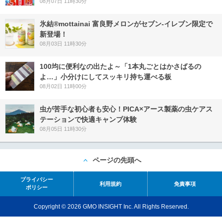
08月07日 11時30分
氷結®mottainai 富良野メロンがセブン‐イレブン限定で
新登場！
08月03日 11時30分
100均に便利なの出たよ～「1本丸ごとはかさばるの
よ…」小分けにしてスッキリ持ち運べる板
08月02日 11時00分
虫が苦手な初心者も安心！PICA×アース製薬の虫ケアス
テーションで快適キャンプ体験
08月05日 11時30分
ページの先頭へ
プライバシー
利用規約
免責事項
ポリシー
Copyright © 2026 GMO INSIGHT Inc. All Rights Reserved.