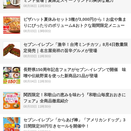
ミント登場｜夏限定スイーツサンドの爽快な魅力
08月06日 11時30分
ピザハット夏休みセット3種が3,000円から！お盆や集ま
りにぴったりのボリューム&おトクな期間限定メニュー
08月03日 13時00分
セブン-イレブン「激辛！台湾ミンチカツ」8月4日数量限
定発売｜名古屋発祥の旨辛グルメが登場
08月03日 11時30分
長野県150周年記念フェアがセブン-イレブンで開催 味
噌や伝統野菜を使った新商品21品が登場
08月04日 11時30分
関西限定！和歌山の恵みを味わう『和歌山毎度おおきに
フェア』全商品徹底紹介
08月03日 11時30分
セブン‐イレブン「からあげ棒」「アメリカンドッグ」3
日間限定30円引きセールを開催中！