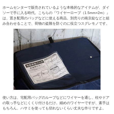
ホームセンターで販売されているような本格的なアイテムが、ダイ
ソーで手に入る時代。こちらの『ワイヤーロープ（1.5mm×2m）』
は、置き配用のバッグなどに使える商品。別売りの南京錠などと組
み合わせることで、荷物の盗難を防ぐのに役立つスグレモノです。
使い方は、宅配用バッグのループなどにワイヤーを通し、柱やドア
の取っ手などにくくり付けるだけ。細めのワイヤーですが、素手は
もちろん、ハサミを使っても切れないくらい丈夫な作りですよ。