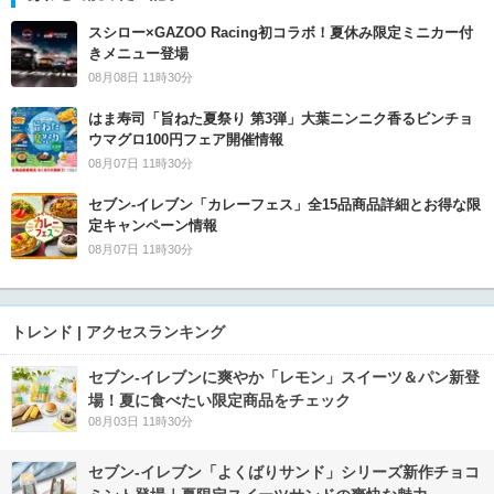
スシロー×GAZOO Racing初コラボ！夏休み限定ミニカー付
きメニュー登場
08月08日 11時30分
はま寿司「旨ねた夏祭り 第3弾」大葉ニンニク香るビンチョ
ウマグロ100円フェア開催情報
08月07日 11時30分
セブン‐イレブン「カレーフェス」全15品商品詳細とお得な限
定キャンペーン情報
08月07日 11時30分
トレンド | アクセスランキング
セブン‐イレブンに爽やか「レモン」スイーツ＆パン新登
場！夏に食べたい限定商品をチェック
08月03日 11時30分
セブン‐イレブン「よくばりサンド」シリーズ新作チョコ