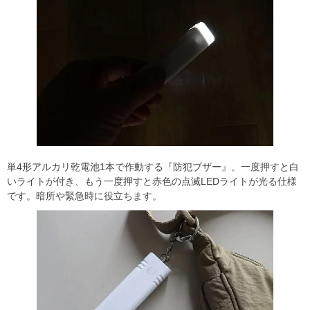
単4形アルカリ乾電池1本で作動する『防犯ブザー』。一度押すと白
いライトが付き、もう一度押すと赤色の点滅LEDライトが光る仕様
です。暗所や緊急時に役立ちます。