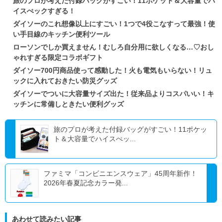
旅のプロが考えた付録バッグがすごい！11ポケット＆大容量でハ
イスぺックすぎる！
ダイソーのこれ想像以上にすごい！1つで4役こなすって最強！使
い手目線のキッチン便利ツール
ローソンでしか買えません！むしろ自分用に欲しくなる…♡おし
ゃれすぎる限定コラボギフト
ダイソー700円商品使って感動した！火も電気もいらない！リュ
ックに入れておきたい防災グッズ
ダイソーでついに大容量サイズ出た！従来品よりコスパいい！キ
ッチンに常備しときたい便利グッズ
旅のプロが考えた付録バッグがすごい！11ポケッ
ト＆大容量でハイスぺッ...
ファミマ「コンビニエンスウェア」45周年新作！
2026年春夏記念カラー発...
あわせて読みたい記事