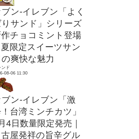
セブン‐イレブン「よく
ばりサンド」シリーズ
新作チョコミント登場
｜夏限定スイーツサン
ドの爽快な魅力
レンド
6-08-06 11:30
セブン-イレブン「激
辛！台湾ミンチカツ」
8月4日数量限定発売｜
名古屋発祥の旨辛グル