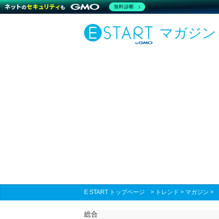
無料診断
マガジン
E START トップページ
>
トレンド
>
マガジン
総合