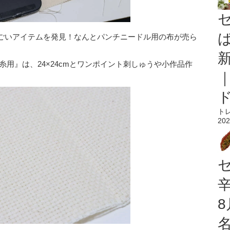
ごいアイテムを発見！なんとパンチニードル用の布が売ら
糸用』は、24×24cmとワンポイント刺しゅうや小作品作
ト
202