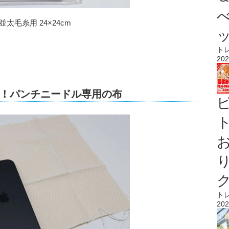
毛糸用 24×24cm
ト
202
！パンチニードル専用の布
ト
ト
202