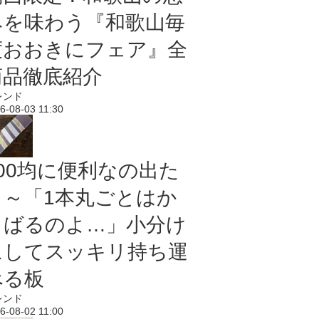
みを味わう『和歌山毎
度おおきにフェア』全
商品徹底紹介
レンド
6-08-03 11:30
100均に便利なの出た
よ～「1本丸ごとはか
さばるのよ…」小分け
にしてスッキリ持ち運
べる板
レンド
6-08-02 11:00