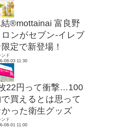
結®mottainai 富良野
メロンがセブン‐イレブ
ン限定で新登場！
レンド
6-08-03 11:30
枚22円って衝撃…100
均で買えるとは思って
なかった衛生グッズ
レンド
6-08-01 11:00