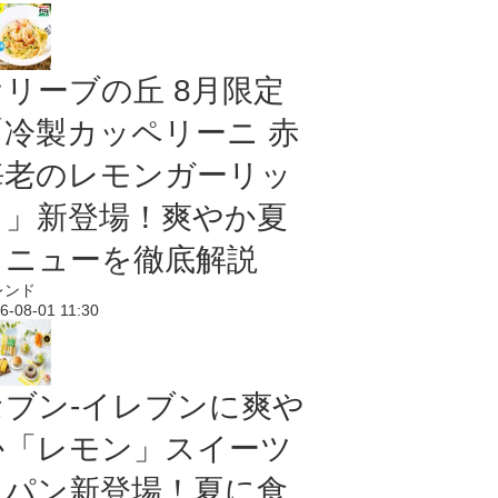
オリーブの丘 8月限定
「冷製カッペリーニ 赤
海老のレモンガーリッ
ク」新登場！爽やか夏
メニューを徹底解説
レンド
6-08-01 11:30
セブン‐イレブンに爽や
か「レモン」スイーツ
＆パン新登場！夏に食