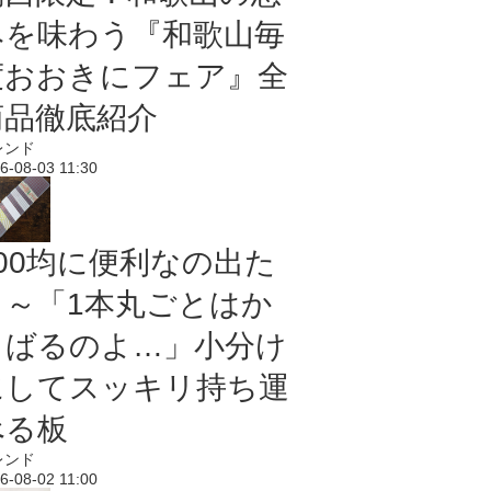
みを味わう『和歌山毎
度おおきにフェア』全
商品徹底紹介
レンド
6-08-03 11:30
100均に便利なの出た
よ～「1本丸ごとはか
さばるのよ…」小分け
にしてスッキリ持ち運
べる板
レンド
6-08-02 11:00