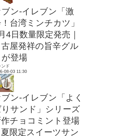
セブン-イレブン「激
辛！台湾ミンチカツ」
8月4日数量限定発売｜
名古屋発祥の旨辛グル
メが登場
レンド
6-08-03 11:30
セブン‐イレブン「よく
ばりサンド」シリーズ
新作チョコミント登場
｜夏限定スイーツサン