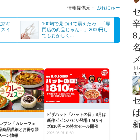
情報提供元：
ぷれにゅー
東京ギ
100均で見つけて震えたわ…「専
らスイ
門店の商品じゃん…」2000円し
てもおかしく...
ト
202
ピザハット「ハットの日」8月は
新作ビビンバピザ登場！Mサイ
イレブン「カレーフェ
ズ810円～の特大セール開催
5品商品詳細とお得な限
2026-08-07 11:30
ペーン情報