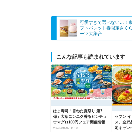
可愛すぎて選べない…！
フトパレット春限定さく
ーツ大集合
こんな記事も読まれています
はま寿司「旨ねた夏祭り 第3
弾」大葉ニンニク香るビンチョ
セブン‐
ウマグロ100円フェア開催情報
ス」全1
定キャン
2026-08-07 11:30