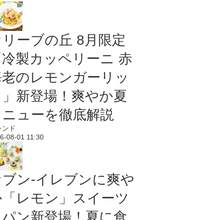
オリーブの丘 8月限定
「冷製カッペリーニ 赤
海老のレモンガーリッ
ク」新登場！爽やか夏
メニューを徹底解説
レンド
6-08-01 11:30
セブン‐イレブンに爽や
か「レモン」スイーツ
＆パン新登場！夏に食