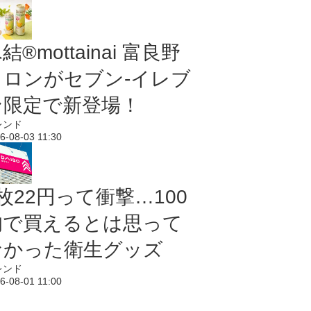
結®mottainai 富良野
メロンがセブン‐イレブ
ン限定で新登場！
レンド
6-08-03 11:30
枚22円って衝撃…100
均で買えるとは思って
なかった衛生グッズ
レンド
6-08-01 11:00