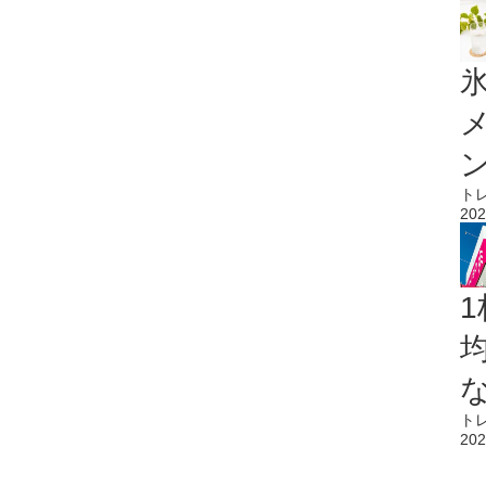
氷
ト
202
1
ト
202