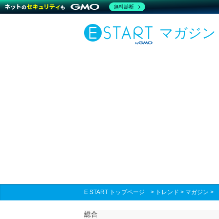
無料診断
マガジン
E START トップページ
>
トレンド
>
マガジン
総合