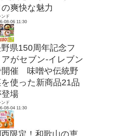
ドの爽快な魅力
レンド
6-08-06 11:30
長野県150周年記念フ
ェアがセブン-イレブン
で開催 味噌や伝統野
菜を使った新商品21品
が登場
レンド
6-08-04 11:30
関西限定！和歌山の恵