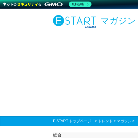
無料診断
マガジン
E START トップページ
>
トレンド
>
マガジン
総合