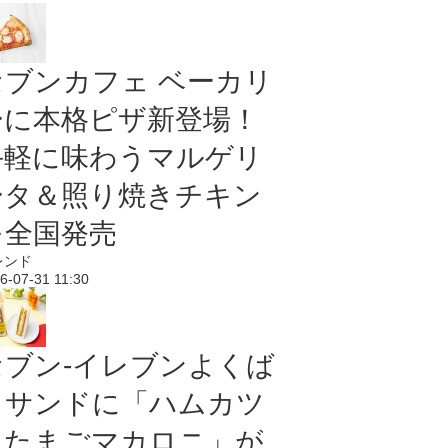
セブンカフェ ベーカリ
ーに本格ピザ新登場！
手軽に味わうマルゲリ
ータ＆照り焼きチキン
を全国発売
レンド
6-07-31 11:30
セブン‐イレブンよくば
りサンドに「ハムカツ
＆たまごマカロニ」が