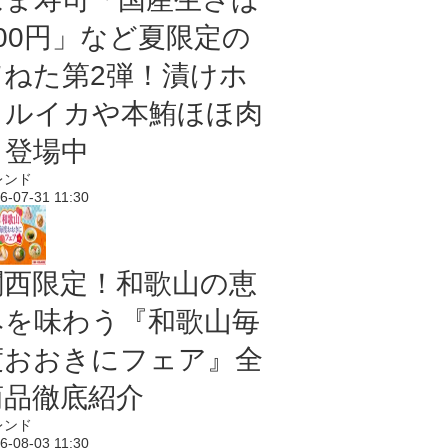
100円」など夏限定の
旨ねた第2弾！漬けホ
タルイカや本鮪ほほ肉
も登場中
レンド
6-07-31 11:30
関西限定！和歌山の恵
みを味わう『和歌山毎
度おおきにフェア』全
商品徹底紹介
レンド
6-08-03 11:30