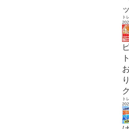
ト
202
ト
ト
202