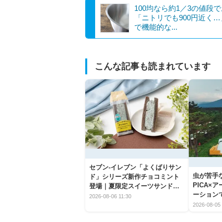
100均なら約1／3の値段
「ニトリでも900円近く
で機能的な...
こんな記事も読まれています
セブン‐イレブン「よくばりサン
虫が苦手
ド」シリーズ新作チョコミント
PICA×
登場｜夏限定スイーツサンドの
ーション
爽快な魅力
2026-08-06 11:30
2026-08-05 