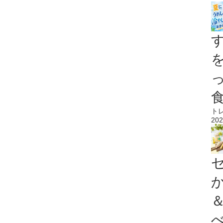
ト
202