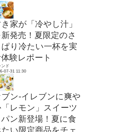
すき家が「冷やし汁」
を新発売！夏限定のさ
っぱり冷たい一杯を実
食体験レポート
レンド
6-07-31 11:30
セブン‐イレブンに爽や
か「レモン」スイーツ
＆パン新登場！夏に食
べたい限定商品をチェ