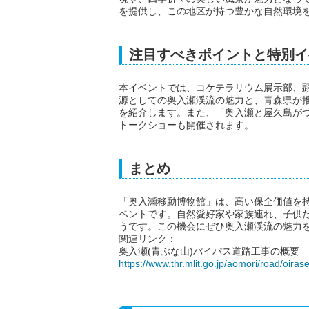
を提供し、この地区が持つ豊かな自然環境
注目すべきポイントと特別イ
本イベントでは、コケテラリウム展示部、
源としての奥入瀬渓流の魅力と、青森県が推
を紹介します。また、「奥入瀬と屋久島が
トークショーも開催されます。
まとめ
「奥入瀬移動博物館」は、高い保全価値を
ベントです。自然愛好家や家族連れ、子供
うです。この機会にぜひ奥入瀬渓流の魅力
関連リンク：
奥入瀬(青ぶな山)バイパス道路工事の概要
https://www.thr.mlit.go.jp/aomori/road/oiras