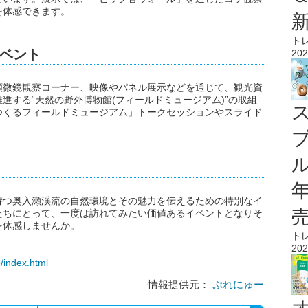
を体感できます。
ト
ベント
202
顕微鏡観察コーナー、映像やパネル展示などを通じて、観光資
進する“天然の野外博物館(フィールドミュージアム)”の取組
つくるフィールドミュージアム」トークセッションやスライド
ル
持つ奥入瀬渓流の自然環境とその魅力を伝えるための特別なイ
たちにとって、一度は訪れてみたい価値あるイベントとなりそ
を体感しませんか。
ト
202
e/index.html
情報提供元：
ぷれにゅー