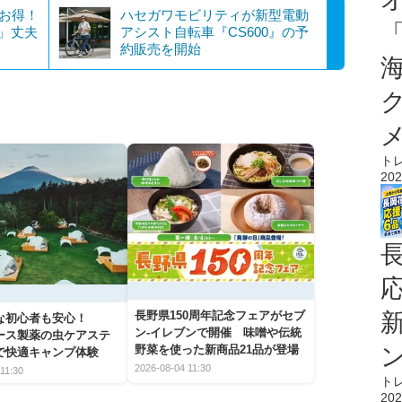
でお得！
ハセガワモビリティが新型電動
…」丈夫
アシスト自転車『CS600』の予
約販売を開始
ト
202
長野県150周年記念フェアがセブ
な初心者も安心！
ン-イレブンで開催 味噌や伝統
アース製薬の虫ケアステ
野菜を使った新商品21品が登場
で快適キャンプ体験
2026-08-04 11:30
11:30
ト
202