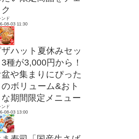
ック
レンド
6-08-03 11:30
ピザハット夏休みセッ
3種が3,000円から！
お盆や集まりにぴった
りのボリューム&おト
クな期間限定メニュー
レンド
6-08-03 13:00
はま寿司「国産生さば