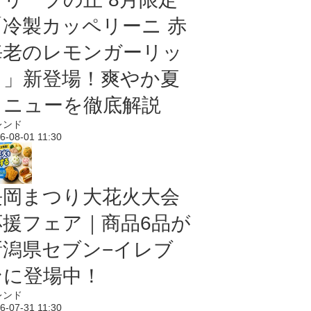
「冷製カッペリーニ 赤
海老のレモンガーリッ
ク」新登場！爽やか夏
メニューを徹底解説
レンド
6-08-01 11:30
長岡まつり大花火大会
応援フェア｜商品6品が
新潟県セブン−イレブ
ンに登場中！
レンド
6-07-31 11:30