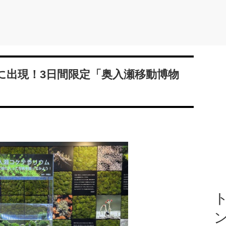
に出現！3日間限定「奥入瀬移動博物
ト