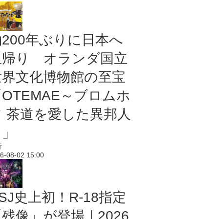
約200年ぶりに日本へ
里帰り オランダ国立
世界文化博物館の至宝
「OTEMAE～ブロムホ
フ 茶道を愛した異邦人
～」
行
6-08-02 15:00
SJ史上初！R-18指定
残像」が登場｜2026