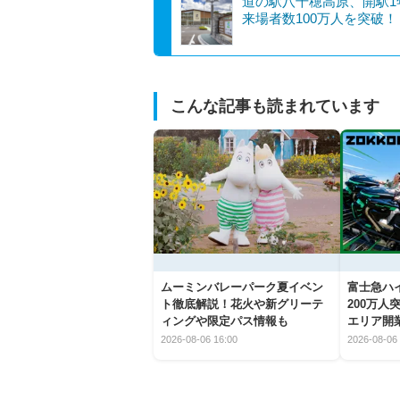
道の駅八千穂高原、開駅1
来場者数100万人を突破！
こんな記事も読まれています
ムーミンバレーパーク夏イベン
富士急ハイ
ト徹底解説！花火や新グリーテ
200万
ィングや限定パス情報も
エリア開
2026-08-06 16:00
2026-08-06 