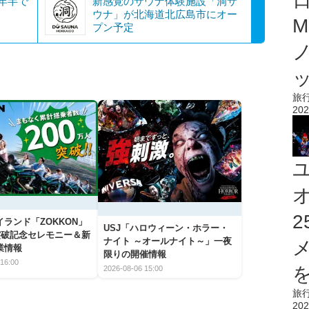
年半で
新感覚のサウナ体験施設「洞サ
ウナ」が北海道北広島市にオー
M
プン予定
旅
202
ランド「ZOKKON」
USJ「ハロウィーン・ホラー・
人突破記念セレモニー＆新
ナイト ～オールナイト～」一夜
業情報
限りの開催情報
16:00
を
2026-08-06 15:00
旅
202