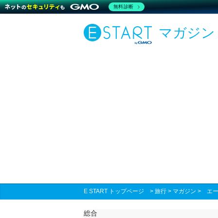
無料診断
マガジン
E START トップページ
>
旅行
>
マガジン
>
エ
総合