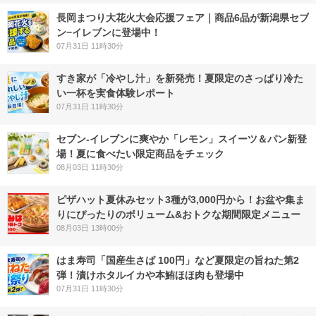
長岡まつり大花火大会応援フェア｜商品6品が新潟県セブ
ン−イレブンに登場中！
07月31日 11時30分
すき家が「冷やし汁」を新発売！夏限定のさっぱり冷た
い一杯を実食体験レポート
07月31日 11時30分
セブン‐イレブンに爽やか「レモン」スイーツ＆パン新登
場！夏に食べたい限定商品をチェック
08月03日 11時30分
ピザハット夏休みセット3種が3,000円から！お盆や集ま
りにぴったりのボリューム&おトクな期間限定メニュー
08月03日 13時00分
はま寿司「国産生さば 100円」など夏限定の旨ねた第2
弾！漬けホタルイカや本鮪ほほ肉も登場中
07月31日 11時30分