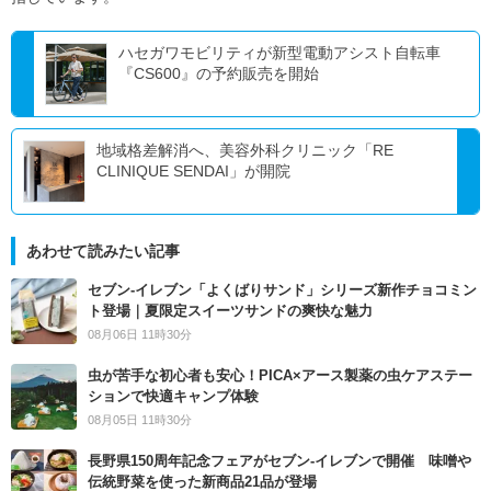
ハセガワモビリティが新型電動アシスト自転車
『CS600』の予約販売を開始
地域格差解消へ、美容外科クリニック「RE
CLINIQUE SENDAI」が開院
あわせて読みたい記事
セブン‐イレブン「よくばりサンド」シリーズ新作チョコミン
ト登場｜夏限定スイーツサンドの爽快な魅力
08月06日 11時30分
虫が苦手な初心者も安心！PICA×アース製薬の虫ケアステー
ションで快適キャンプ体験
08月05日 11時30分
長野県150周年記念フェアがセブン-イレブンで開催 味噌や
伝統野菜を使った新商品21品が登場