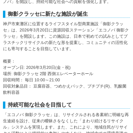
ノバ」を開設し、持続可能な社会への貢献を強化します。
御影クラッセに新たな施設が誕生
神戸市東灘区に位置するライフスタイル型商業施設「御影クラッ
セ」は、2026年3月20日に資源回収ステーション「エコノバ 御影ク
ラッセ」を開設します。この施設は、日本で初めての試みとしてプ
ラスチックリサイクルの新たな形を提案し、コミュニティの活性化
にも寄与することを目指しています。
概要：
オープン日: 2026年3月20日(金・祝)
場所: 御影クラッセ 2階 西側エレベーターホール
回収時間： 毎日 10:00～21:00
回収対象品目： 豆腐容器、つめかえパック、プチプチ(R)、乳酸菌
飲料容器
持続可能な社会を目指して
「エコノバ 御影クラッセ」は、リサイクルされる各素材に明確な再
生途経を設け、従来の曖昧さをなくした「まわり続けるリサイク
ル」システムを実現します。また、これにより、地域住民がリサイ