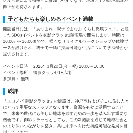
クル活動により積極的に参加しやすくなり、地域内での環境意識の
向上が期待されます。
子どもたちも楽しめるイベント満載
開設当日には、「あつまれ！親子でまなぶ くらし循環フェス」と題
したSDGsイベントを御影クラッセ1階広場で開催します。時間は
10:00から16:00までで、様々なリサイクルワークショップや体験ブ
ースが設けられ、親子で一緒に持続可能な生活について学ぶ機会が
提供されます。
イベント日時： 2026年3月20日(金・祝) 10:00～16:00
イベント場所： 御影クラッセ1F広場
参加費： 無料
総評
「エコノバ 御影クラッセ」の開設は、神戸市およびそこに住む人々
にとって重要なステップとなります。資源を有効に活用すること
で、未来の世代にも美しい地球を残すための一歩を踏み出す重要な
機会です。御影クラッセとしても、この新施設を通じて地域社会と
のより深いつながりを築き、共に未来へ向けた持続可能な発展を目
指しています。