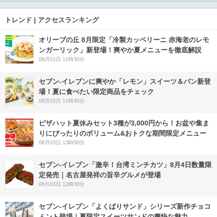
トレンド | アクセスランキング
オリーブの丘 8月限定「冷製カッペリーニ 赤海老のレモ
ンガーリック」新登場！爽やか夏メニューを徹底解説
08月01日 11時30分
セブン‐イレブンに爽やか「レモン」スイーツ＆パン新登
場！夏に食べたい限定商品をチェック
08月03日 11時30分
ピザハット夏休みセット3種が3,000円から！お盆や集ま
りにぴったりのボリューム&おトクな期間限定メニュー
08月03日 13時00分
セブン-イレブン「激辛！台湾ミンチカツ」8月4日数量限
定発売｜名古屋発祥の旨辛グルメが登場
08月03日 11時30分
セブン‐イレブン「よくばりサンド」シリーズ新作チョコ
ミント登場｜夏限定スイーツサンドの爽快な魅力