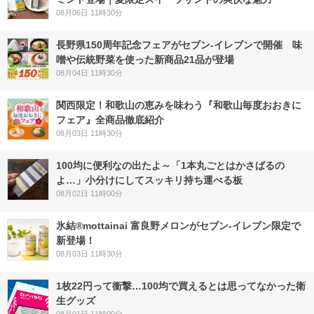
08月06日 11時30分
長野県150周年記念フェアがセブン-イレブンで開催 味
噌や伝統野菜を使った新商品21品が登場
08月04日 11時30分
関西限定！和歌山の恵みを味わう『和歌山毎度おおきに
フェア』全商品徹底紹介
08月03日 11時30分
100均に便利なの出たよ～「1本丸ごとはかさばるの
よ…」小分けにしてスッキリ持ち運べる板
08月02日 11時00分
氷結®mottainai 富良野メロンがセブン‐イレブン限定で
新登場！
08月03日 11時30分
1枚22円って衝撃…100均で買えるとは思ってなかった衛
生グッズ