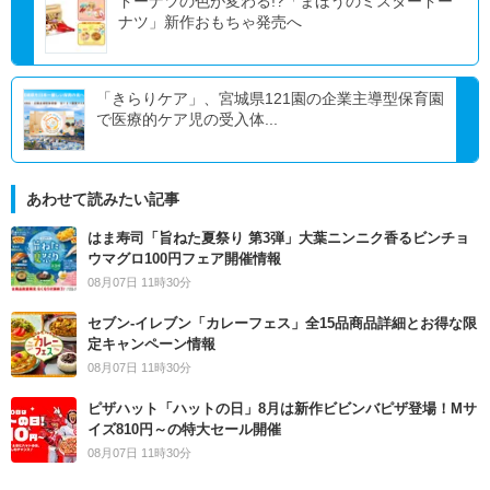
ドーナツの色が変わる!?「まほうのミスタードー
ナツ」新作おもちゃ発売へ
「きらりケア」、宮城県121園の企業主導型保育園
で医療的ケア児の受入体...
あわせて読みたい記事
はま寿司「旨ねた夏祭り 第3弾」大葉ニンニク香るビンチョ
ウマグロ100円フェア開催情報
08月07日 11時30分
セブン‐イレブン「カレーフェス」全15品商品詳細とお得な限
定キャンペーン情報
08月07日 11時30分
ピザハット「ハットの日」8月は新作ビビンバピザ登場！Mサ
イズ810円～の特大セール開催
08月07日 11時30分