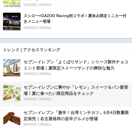
08月09日 11時30分
スシロー×GAZOO Racing初コラボ！夏休み限定ミニカー付
きメニュー登場
08月08日 11時30分
トレンド | アクセスランキング
セブン‐イレブン「よくばりサンド」シリーズ新作チョコ
ミント登場｜夏限定スイーツサンドの爽快な魅力
08月06日 11時30分
セブン‐イレブンに爽やか「レモン」スイーツ＆パン新登
場！夏に食べたい限定商品をチェック
08月03日 11時30分
セブン-イレブン「激辛！台湾ミンチカツ」8月4日数量限
定発売｜名古屋発祥の旨辛グルメが登場
08月03日 11時30分