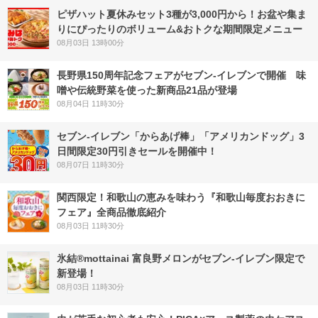
ピザハット夏休みセット3種が3,000円から！お盆や集ま
りにぴったりのボリューム&おトクな期間限定メニュー
08月03日 13時00分
長野県150周年記念フェアがセブン-イレブンで開催 味
噌や伝統野菜を使った新商品21品が登場
08月04日 11時30分
セブン‐イレブン「からあげ棒」「アメリカンドッグ」3
日間限定30円引きセールを開催中！
08月07日 11時30分
関西限定！和歌山の恵みを味わう『和歌山毎度おおきに
フェア』全商品徹底紹介
08月03日 11時30分
氷結®mottainai 富良野メロンがセブン‐イレブン限定で
新登場！
08月03日 11時30分