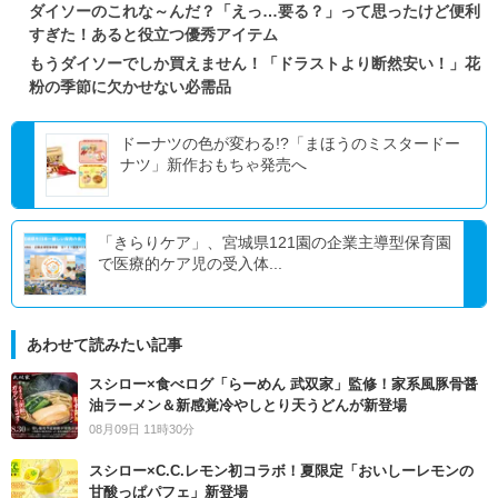
ダイソーのこれな～んだ？「えっ…要る？」って思ったけど便利
すぎた！あると役立つ優秀アイテム
もうダイソーでしか買えません！「ドラストより断然安い！」花
粉の季節に欠かせない必需品
ドーナツの色が変わる!?「まほうのミスタードー
ナツ」新作おもちゃ発売へ
「きらりケア」、宮城県121園の企業主導型保育園
で医療的ケア児の受入体...
あわせて読みたい記事
スシロー×食べログ「らーめん 武双家」監修！家系風豚骨醤
油ラーメン＆新感覚冷やしとり天うどんが新登場
08月09日 11時30分
スシロー×C.C.レモン初コラボ！夏限定「おいしーレモンの
甘酸っぱパフェ」新登場