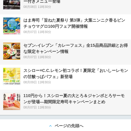
ー付きメニュー登場
08月08日 11時30分
はま寿司「旨ねた夏祭り 第3弾」大葉ニンニク香るビン
チョウマグロ100円フェア開催情報
08月07日 11時30分
セブン‐イレブン「カレーフェス」全15品商品詳細とお得
な限定キャンペーン情報
08月07日 11時30分
スシロー×C.C.レモン初コラボ！夏限定「おいしーレモン
の甘酸っぱパフェ」新登場
08月09日 11時30分
110円から！スシロー夏の大とろ＆ジャンボとろサーモ
ンが登場―期間限定寿司キャンペーンまとめ
08月07日 11時30分
ページの先頭へ