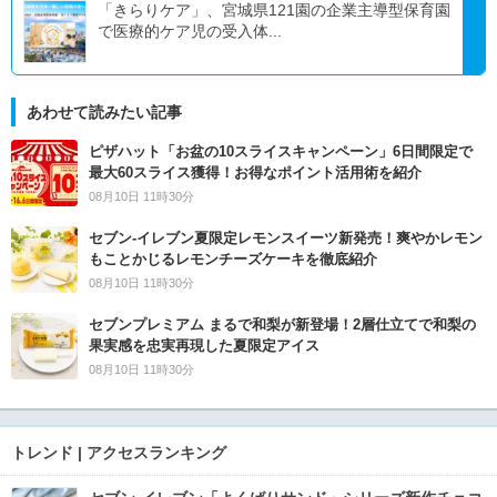
「きらりケア」、宮城県121園の企業主導型保育園
で医療的ケア児の受入体...
あわせて読みたい記事
ピザハット「お盆の10スライスキャンペーン」6日間限定で
最大60スライス獲得！お得なポイント活用術を紹介
08月10日 11時30分
セブン‐イレブン夏限定レモンスイーツ新発売！爽やかレモン
もことかじるレモンチーズケーキを徹底紹介
08月10日 11時30分
セブンプレミアム まるで和梨が新登場！2層仕立てで和梨の
果実感を忠実再現した夏限定アイス
08月10日 11時30分
トレンド | アクセスランキング