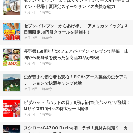
セブン‐イレブン「よくばりサンド」シリーズ新作チョコ
ミント登場｜夏限定スイーツサンドの爽快な魅力
08月06日 11時30分
セブン‐イレブン「からあげ棒」「アメリカンドッグ」3
日間限定30円引きセールを開催中！
08月07日 11時30分
長野県150周年記念フェアがセブン-イレブンで開催 味
噌や伝統野菜を使った新商品21品が登場
08月04日 11時30分
虫が苦手な初心者も安心！PICA×アース製薬の虫ケアス
テーションで快適キャンプ体験
08月05日 11時30分
ピザハット「ハットの日」8月は新作ビビンバピザ登場！
Mサイズ810円～の特大セール開催
08月07日 11時30分
スシロー×GAZOO Racing初コラボ！夏休み限定ミニカ