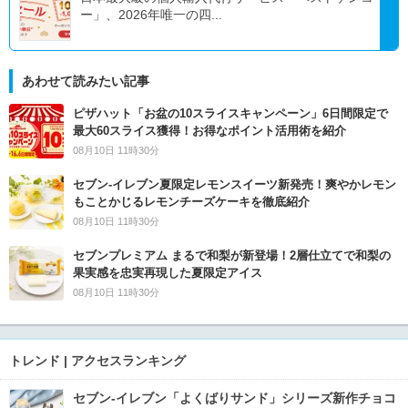
ー」、2026年唯一の四...
あわせて読みたい記事
ピザハット「お盆の10スライスキャンペーン」6日間限定で
最大60スライス獲得！お得なポイント活用術を紹介
08月10日 11時30分
セブン‐イレブン夏限定レモンスイーツ新発売！爽やかレモン
もことかじるレモンチーズケーキを徹底紹介
08月10日 11時30分
セブンプレミアム まるで和梨が新登場！2層仕立てで和梨の
果実感を忠実再現した夏限定アイス
08月10日 11時30分
トレンド | アクセスランキング
セブン‐イレブン「よくばりサンド」シリーズ新作チョコ