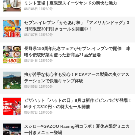
ミント登場｜夏限定スイーツサンドの爽快な魅力
08月06日 11時30分
セブン‐イレブン「からあげ棒」「アメリカンドッグ」3
日間限定30円引きセールを開催中！
08月07日 11時30分
長野県150周年記念フェアがセブン-イレブンで開催 味
噌や伝統野菜を使った新商品21品が登場
08月04日 11時30分
虫が苦手な初心者も安心！PICA×アース製薬の虫ケアス
テーションで快適キャンプ体験
08月05日 11時30分
ピザハット「ハットの日」8月は新作ビビンバピザ登場！
Mサイズ810円～の特大セール開催
08月07日 11時30分
スシロー×GAZOO Racing初コラボ！夏休み限定ミニカ
ー付きメニュー登場