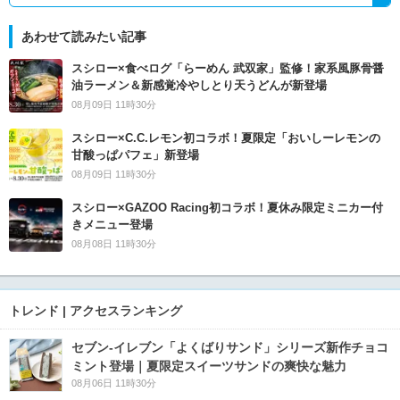
あわせて読みたい記事
スシロー×食べログ「らーめん 武双家」監修！家系風豚骨醤
油ラーメン＆新感覚冷やしとり天うどんが新登場
08月09日 11時30分
スシロー×C.C.レモン初コラボ！夏限定「おいしーレモンの
甘酸っぱパフェ」新登場
08月09日 11時30分
スシロー×GAZOO Racing初コラボ！夏休み限定ミニカー付
きメニュー登場
08月08日 11時30分
トレンド | アクセスランキング
セブン‐イレブン「よくばりサンド」シリーズ新作チョコ
ミント登場｜夏限定スイーツサンドの爽快な魅力
08月06日 11時30分