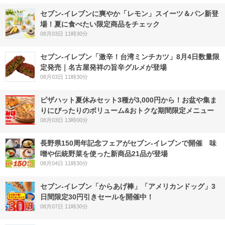
セブン‐イレブンに爽やか「レモン」スイーツ＆パン新登
場！夏に食べたい限定商品をチェック
08月03日 11時30分
セブン-イレブン「激辛！台湾ミンチカツ」8月4日数量限
定発売｜名古屋発祥の旨辛グルメが登場
08月03日 11時30分
ピザハット夏休みセット3種が3,000円から！お盆や集ま
りにぴったりのボリューム&おトクな期間限定メニュー
08月03日 13時00分
長野県150周年記念フェアがセブン-イレブンで開催 味
噌や伝統野菜を使った新商品21品が登場
08月04日 11時30分
セブン‐イレブン「からあげ棒」「アメリカンドッグ」3
日間限定30円引きセールを開催中！
08月07日 11時30分