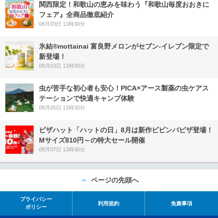
関西限定！和歌山の恵みを味わう『和歌山毎度おおきに
フェア』全商品徹底紹介
08月03日 11時30分
氷結®mottainai 富良野メロンがセブン‐イレブン限定で
新登場！
08月03日 11時30分
虫が苦手な初心者も安心！PICA×アース製薬の虫ケアス
テーションで快適キャンプ体験
08月05日 11時30分
ピザハット「ハットの日」8月は新作ビビンバピザ登場！
Mサイズ810円～の特大セール開催
08月07日 11時30分
ページの先頭へ
プライバシー
利用規約
免責事項
ポリシー