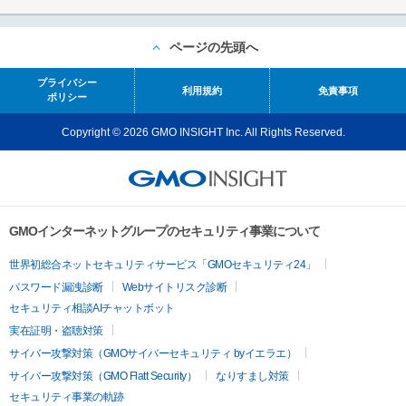
ページの先頭へ
プライバシー
利用規約
免責事項
ポリシー
Copyright © 2026 GMO INSIGHT Inc. All Rights Reserved.
GMOインターネットグループのセキュリティ事業について
世界初総合ネットセキュリティサービス「GMOセキュリティ24」
パスワード漏洩診断
Webサイトリスク診断
セキュリティ相談AIチャットボット
実在証明・盗聴対策
サイバー攻撃対策（GMOサイバーセキュリティ byイエラエ）
サイバー攻撃対策（GMO Flatt Security）
なりすまし対策
セキュリティ事業の軌跡