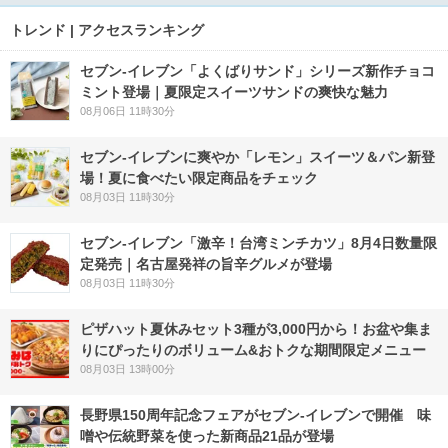
トレンド | アクセスランキング
セブン‐イレブン「よくばりサンド」シリーズ新作チョコ
ミント登場｜夏限定スイーツサンドの爽快な魅力
08月06日 11時30分
セブン‐イレブンに爽やか「レモン」スイーツ＆パン新登
場！夏に食べたい限定商品をチェック
08月03日 11時30分
セブン-イレブン「激辛！台湾ミンチカツ」8月4日数量限
定発売｜名古屋発祥の旨辛グルメが登場
08月03日 11時30分
ピザハット夏休みセット3種が3,000円から！お盆や集ま
りにぴったりのボリューム&おトクな期間限定メニュー
08月03日 13時00分
長野県150周年記念フェアがセブン-イレブンで開催 味
噌や伝統野菜を使った新商品21品が登場