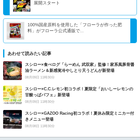
展開スタート
100%国産原料を使用した「フローラが作った肥
料」がフローラ公式通販で...
あわせて読みたい記事
スシロー×食べログ「らーめん 武双家」監修！家系風豚骨醤
油ラーメン＆新感覚冷やしとり天うどんが新登場
08月09日 11時30分
スシロー×C.C.レモン初コラボ！夏限定「おいしーレモンの
甘酸っぱパフェ」新登場
08月09日 11時30分
スシロー×GAZOO Racing初コラボ！夏休み限定ミニカー付
きメニュー登場
08月08日 11時30分