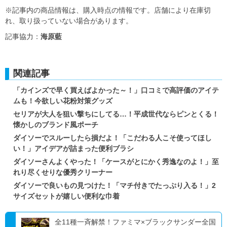
※記事内の商品情報は、購入時点の情報です。店舗により在庫切
れ、取り扱っていない場合があります。
記事協力：
海原藍
関連記事
「カインズで早く買えばよかった～！」口コミで高評価のアイテ
ムも！今欲しい花粉対策グッズ
セリアが大人を狙い撃ちにしてる…！平成世代ならピンとくる！
懐かしのブランド風ポーチ
ダイソーでスルーしたら損だよ！「こだわる人こそ使ってほし
い！」アイデアが詰まった便利ブラシ
ダイソーさんよくやった！「ケースがとにかく秀逸なのよ！」至
れり尽くせりな優秀クリーナー
ダイソーで良いもの見つけた！「マチ付きでたっぷり入る！」2
サイズセットが嬉しい便利な巾着
全11種一斉解禁！ファミマ×ブラックサンダー全国