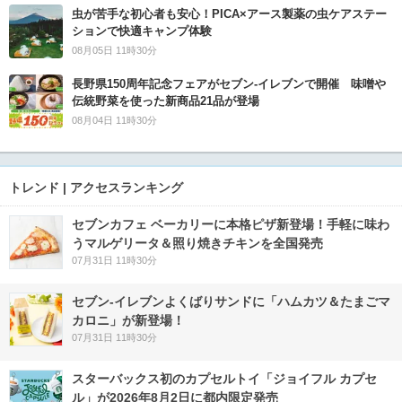
虫が苦手な初心者も安心！PICA×アース製薬の虫ケアステー
ションで快適キャンプ体験
08月05日 11時30分
長野県150周年記念フェアがセブン-イレブンで開催 味噌や
伝統野菜を使った新商品21品が登場
08月04日 11時30分
トレンド | アクセスランキング
セブンカフェ ベーカリーに本格ピザ新登場！手軽に味わ
うマルゲリータ＆照り焼きチキンを全国発売
07月31日 11時30分
セブン‐イレブンよくばりサンドに「ハムカツ＆たまごマ
カロニ」が新登場！
07月31日 11時30分
スターバックス初のカプセルトイ「ジョイフル カプセ
ル」が2026年8月2日に都内限定発売