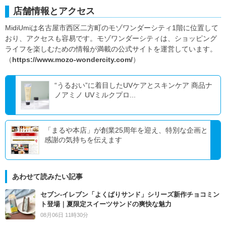
店舗情報とアクセス
MidiUmiは名古屋市西区二方町のモゾワンダーシティ1階に位置して
おり、アクセスも容易です。モゾワンダーシティは、ショッピング
ライフを楽しむための情報が満載の公式サイトを運営しています。
（
https://www.mozo-wondercity.com/
）
“うるおい”に着目したUVケアとスキンケア 商品ナ
ノアミノ UVミルクプロ...
「まるや本店」が創業25周年を迎え、特別な企画と
感謝の気持ちを伝えます
あわせて読みたい記事
セブン‐イレブン「よくばりサンド」シリーズ新作チョコミン
ト登場｜夏限定スイーツサンドの爽快な魅力
08月06日 11時30分