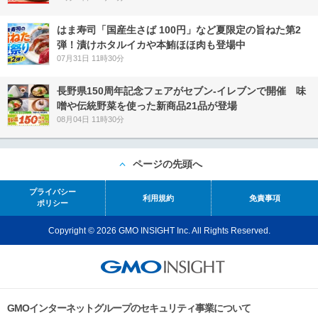
はま寿司「国産生さば 100円」など夏限定の旨ねた第2
弾！漬けホタルイカや本鮪ほほ肉も登場中
07月31日 11時30分
長野県150周年記念フェアがセブン-イレブンで開催 味
噌や伝統野菜を使った新商品21品が登場
08月04日 11時30分
ページの先頭へ
プライバシー
利用規約
免責事項
ポリシー
Copyright © 2026 GMO INSIGHT Inc. All Rights Reserved.
GMOインターネットグループのセキュリティ事業について