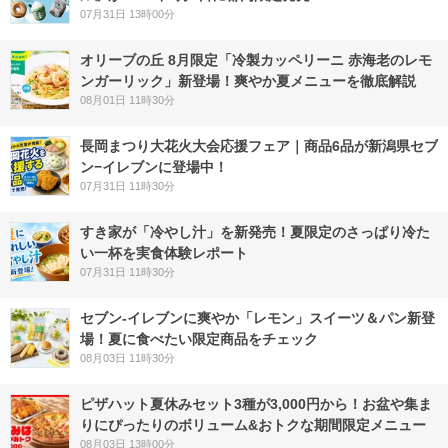
07月31日 13時00分
オリーブの丘 8月限定「冷製カッペリーニ 赤海老のレモ
ンガーリック」新登場！爽やか夏メニューを徹底解説
08月01日 11時30分
長岡まつり大花火大会応援フェア｜商品6品が新潟県セブ
ン−イレブンに登場中！
07月31日 11時30分
すき家が「冷やし汁」を新発売！夏限定のさっぱり冷た
い一杯を実食体験レポート
07月31日 11時30分
セブン‐イレブンに爽やか「レモン」スイーツ＆パン新登
場！夏に食べたい限定商品をチェック
08月03日 11時30分
ピザハット夏休みセット3種が3,000円から！お盆や集ま
りにぴったりのボリューム&おトクな期間限定メニュー
08月03日 13時00分