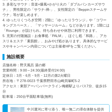
3. 多彩なサウナ：音楽×爆風×かがり火の「ダブルパンカーズサウ
ナ」、男性限定の「サウナ-禅-」、女性限定の「Beppinスチームサ
ウナ」等が楽しめます。
4. ゆったりくつろぎ空間：2階に「ゆったりラウンジ」や「コワー
キングスペース」、「マッサージルーム」などがあります。1階には
「Rounge」が設けられ、待ち合わせや休憩に利用できます。
5. 充実の付随施設：お食事処「PALM」、ほぐし処「和路」、アカ
スリ＆エステ「素肌館」、おみやげ処があります。具体的なサービ
スやキャンペーン内容については主催者HPをご覧ください。
施設概要
店舗名称：野天風呂 湯の郷
営業時間：9:00～24:30(最終受付24:00)
定休日：3月・6月・9月・12月の第2火曜日
所在地：〒278-0023 千葉県野田市山崎貝塚町5-2
アクセス：東部アーバンパークライン梅郷駅よりバス7分、徒歩15
分
駐車場：250台平面駐車場(無料)
中川運河に寄り添う、唯一無二の滞在体験を提供