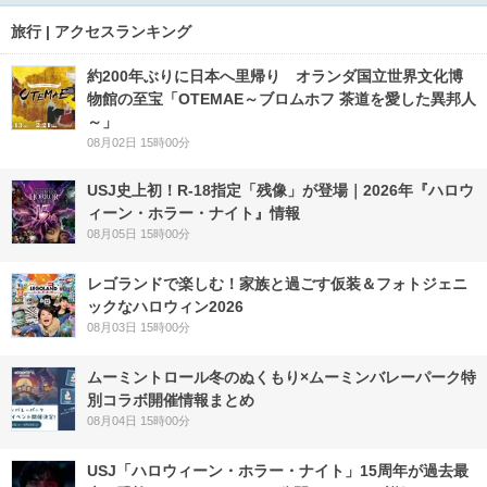
旅行 | アクセスランキング
約200年ぶりに日本へ里帰り オランダ国立世界文化博
物館の至宝「OTEMAE～ブロムホフ 茶道を愛した異邦人
～」
08月02日 15時00分
USJ史上初！R-18指定「残像」が登場｜2026年『ハロウ
ィーン・ホラー・ナイト』情報
08月05日 15時00分
レゴランドで楽しむ！家族と過ごす仮装＆フォトジェニ
ックなハロウィン2026
08月03日 15時00分
ムーミントロール冬のぬくもり×ムーミンバレーパーク特
別コラボ開催情報まとめ
08月04日 15時00分
USJ「ハロウィーン・ホラー・ナイト」15周年が過去最