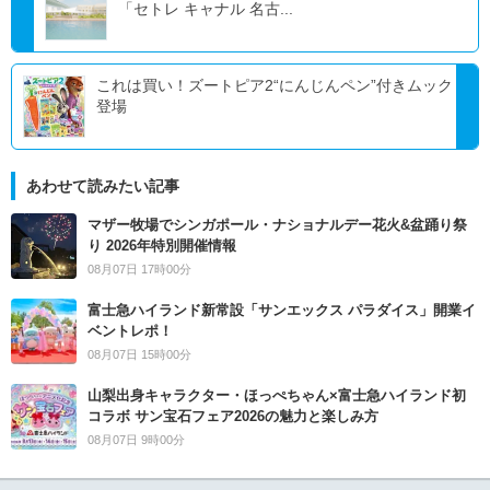
「セトレ キャナル 名古...
これは買い！ズートピア2“にんじんペン”付きムック
登場
あわせて読みたい記事
マザー牧場でシンガポール・ナショナルデー花火&盆踊り祭
り 2026年特別開催情報
08月07日 17時00分
富士急ハイランド新常設「サンエックス パラダイス」開業イ
ベントレポ！
08月07日 15時00分
山梨出身キャラクター・ほっぺちゃん×富士急ハイランド初
コラボ サン宝石フェア2026の魅力と楽しみ方
08月07日 9時00分