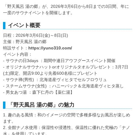
「野天風呂 湯の郷」が、2026年3月6日から8日までの3日間、年に
一度のサウナイベントを開催します。
イベント概要
日程：2026年3月6日(金)～8日(日)
主催：野天風呂 湯の郷
特設サイト：
https://yuno310.com/
イベント内容：
- サウナの日3days ：期間中連日アウフグースイベント開催
- オリジナルサウナハットorオリジナルタオルプレゼント：3月7日
(土)限定、開店9:00より先着600名様にプレゼント
- サウナ禅(男性) ：北海道産ヴィヒタでセルフロウリュ
- スチームサウナ(女性) ：ハニーパック＆北海道産ヴィヒタ蒸し
- 男女あつ湯 ：森下仁丹の【薬仁湯】
「野天風呂 湯の郷」の魅力
1. 趣のある風情：和のイメージの空間で多種多様なお風呂が楽しめ
ます。
2. 全館ナノ水使用：保湿性や浸透性、保温性に優れた究極の「ナノ
水」を使用しています。