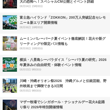
大の恐怖へ！スペシャルCM公開とイベント詳細
08月04日 15時00分
富士急ハイランド「ZOKKON」200万人突破記念セレモ
ニー＆新エリア開業情報
08月06日 16時00分
ムーミンバレーパーク夏イベント徹底解説！花火や新グ
リーティングや限定パス情報も
08月06日 16時00分
横浜・八景島シーパラダイス「シーパラ夏の研究」2026
年夏休みの自由研究・体験イベント情報
08月03日 9時00分
川崎・沖縄オリオン祭2026 沖縄グルメと伝統芸能、野
外映画まで満喫できる3日間
08月05日 9時00分
マザー牧場でシンガポール・ナショナルデー花火&盆踊
り祭り 2026年特別開催情報