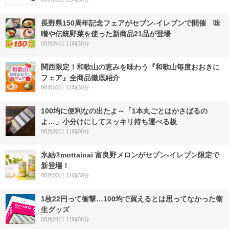
長野県150周年記念フェアがセブン-イレブンで開催 味
噌や伝統野菜を使った新商品21品が登場
08月04日 11時30分
関西限定！和歌山の恵みを味わう『和歌山毎度おおきに
フェア』全商品徹底紹介
08月03日 11時30分
100均に便利なの出たよ～「1本丸ごとはかさばるの
よ…」小分けにしてスッキリ持ち運べる板
08月02日 11時00分
氷結®mottainai 富良野メロンがセブン‐イレブン限定で
新登場！
08月03日 11時30分
1枚22円って衝撃…100均で買えるとは思ってなかった衛
生グッズ
08月01日 11時00分