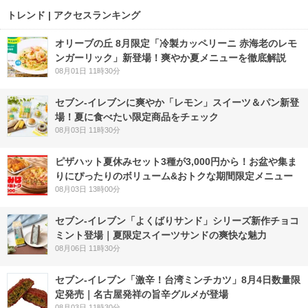
トレンド | アクセスランキング
オリーブの丘 8月限定「冷製カッペリーニ 赤海老のレモ
ンガーリック」新登場！爽やか夏メニューを徹底解説
08月01日 11時30分
セブン‐イレブンに爽やか「レモン」スイーツ＆パン新登
場！夏に食べたい限定商品をチェック
08月03日 11時30分
ピザハット夏休みセット3種が3,000円から！お盆や集ま
りにぴったりのボリューム&おトクな期間限定メニュー
08月03日 13時00分
セブン‐イレブン「よくばりサンド」シリーズ新作チョコ
ミント登場｜夏限定スイーツサンドの爽快な魅力
08月06日 11時30分
セブン-イレブン「激辛！台湾ミンチカツ」8月4日数量限
定発売｜名古屋発祥の旨辛グルメが登場
08月03日 11時30分