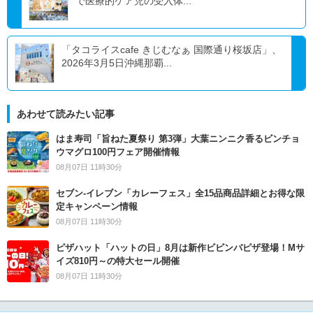
で医療的ケア児の受入体...
「タコライスcafe きじむなぁ 国際通り桜坂店」、
2026年3月5日沖縄那覇...
あわせて読みたい記事
はま寿司「旨ねた夏祭り 第3弾」大葉ニンニク香るビンチョ
ウマグロ100円フェア開催情報
08月07日 11時30分
セブン‐イレブン「カレーフェス」全15品商品詳細とお得な限
定キャンペーン情報
08月07日 11時30分
ピザハット「ハットの日」8月は新作ビビンバピザ登場！Mサ
イズ810円～の特大セール開催
08月07日 11時30分