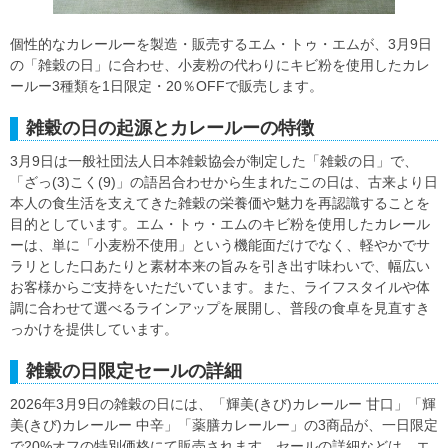
個性的なカレールーを製造・販売するエム・トゥ・エムが、3月9日
の「雑穀の日」に合わせ、小麦粉の代わりにキビ粉を使用したカレ
ールー3種類を1日限定・20％OFFで販売します。
雑穀の日の起源とカレールーの特徴
3月9日は一般社団法人日本雑穀協会が制定した「雑穀の日」で、
「ざっ(3)こく(9)」の語呂合わせから生まれたこの日は、古来より日
本人の食生活を支えてきた雑穀の栄養価や魅力を再認識することを
目的としています。エム・トゥ・エムのキビ粉を使用したカレール
ーは、単に「小麦粉不使用」という機能面だけでなく、軽やかでサ
ラリとした口あたりと素材本来の旨みを引き出す味わいで、幅広い
お客様からご支持をいただいています。また、ライフスタイルや体
調に合わせて選べるラインアップを展開し、普段の食卓を見直すき
っかけを提供しています。
雑穀の日限定セールの詳細
2026年3月9日の雑穀の日には、「輝美(きび)カレールー 甘口」「輝
美(きび)カレールー 中辛」「薬膳カレールー」の3商品が、一日限定
で20%オフの特別価格にて販売されます。セールの詳細などは、エ