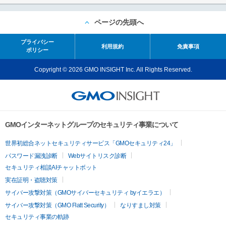
ページの先頭へ
プライバシー
利用規約
免責事項
ポリシー
Copyright © 2026 GMO INSIGHT Inc. All Rights Reserved.
GMOインターネットグループのセキュリティ事業について
世界初総合ネットセキュリティサービス「GMOセキュリティ24」
パスワード漏洩診断
Webサイトリスク診断
セキュリティ相談AIチャットボット
実在証明・盗聴対策
サイバー攻撃対策（GMOサイバーセキュリティ byイエラエ）
サイバー攻撃対策（GMO Flatt Security）
なりすまし対策
セキュリティ事業の軌跡