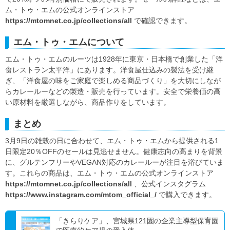
ム・トゥ・エムの公式オンラインストア
https://mtomnet.co.jp/collections/all
で確認できます。
エム・トゥ・エムについて
エム・トゥ・エムのルーツは1928年に東京・日本橋で創業した「洋
食レストラン太平洋」にあります。洋食屋仕込みの製法を受け継
ぎ、「洋食屋の味をご家庭で楽しめる商品づくり」を大切にしなが
らカレールーなどの製造・販売を行っています。安全で栄養価の高
い原材料を厳選しながら、商品作りをしています。
まとめ
3月9日の雑穀の日に合わせて、エム・トゥ・エムから提供される1
日限定20％OFFのセールは見逃せません。健康志向の高まりを背景
に、グルテンフリーやVEGAN対応のカレールーが注目を浴びていま
す。これらの商品は、エム・トゥ・エムの公式オンラインストア
https://mtomnet.co.jp/collections/all
、公式インスタグラム
https://www.instagram.com/mtom_official_/
で購入できます。
「きらりケア」、宮城県121園の企業主導型保育園