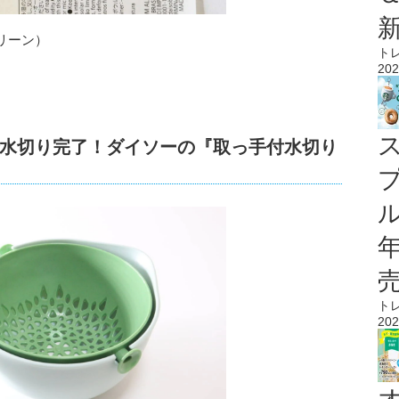
リーン）
ト
202
水切り完了！ダイソーの『取っ手付水切り
ル
ト
202