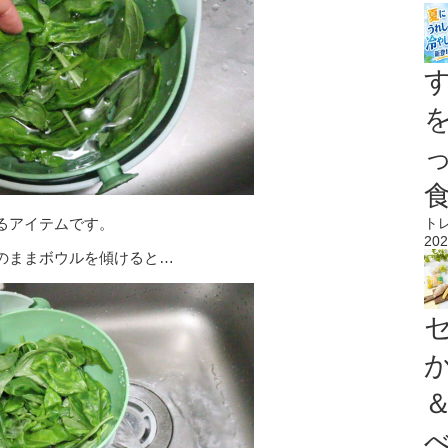
るアイテムです。
ト
202
のままボウルを傾けると…