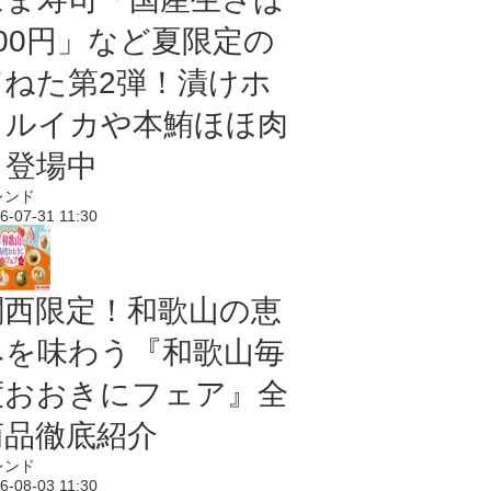
100円」など夏限定の
旨ねた第2弾！漬けホ
タルイカや本鮪ほほ肉
も登場中
レンド
6-07-31 11:30
関西限定！和歌山の恵
みを味わう『和歌山毎
度おおきにフェア』全
商品徹底紹介
レンド
6-08-03 11:30