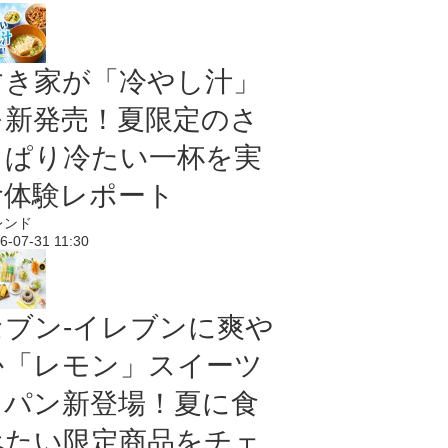
すき家が「冷やし汁」
を新発売！夏限定のさ
っぱり冷たい一杯を実
食体験レポート
レンド
6-07-31 11:30
セブン‐イレブンに爽や
か「レモン」スイーツ
＆パン新登場！夏に食
べたい限定商品をチェ