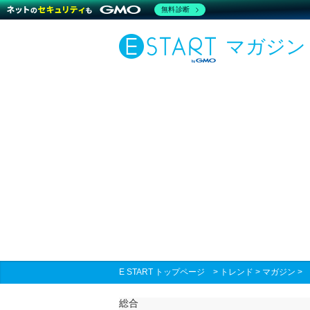
無料診断
マガジン
E START トップページ
>
トレンド
>
マガジン
総合