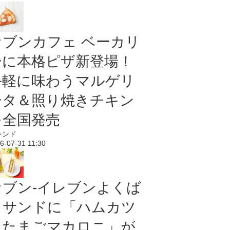
セブンカフェ ベーカリ
ーに本格ピザ新登場！
手軽に味わうマルゲリ
ータ＆照り焼きチキン
を全国発売
レンド
6-07-31 11:30
セブン‐イレブンよくば
りサンドに「ハムカツ
＆たまごマカロニ」が