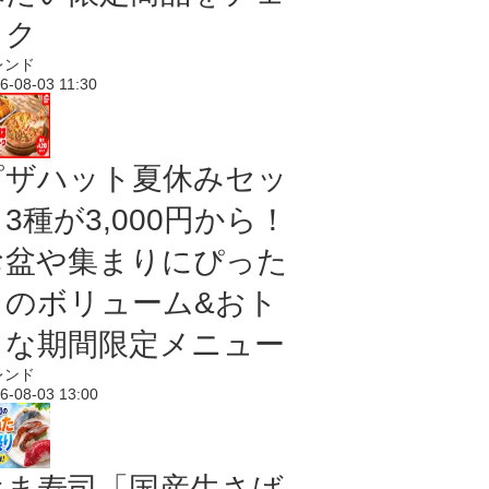
ック
レンド
6-08-03 11:30
ピザハット夏休みセッ
3種が3,000円から！
お盆や集まりにぴった
りのボリューム&おト
クな期間限定メニュー
レンド
6-08-03 13:00
はま寿司「国産生さば