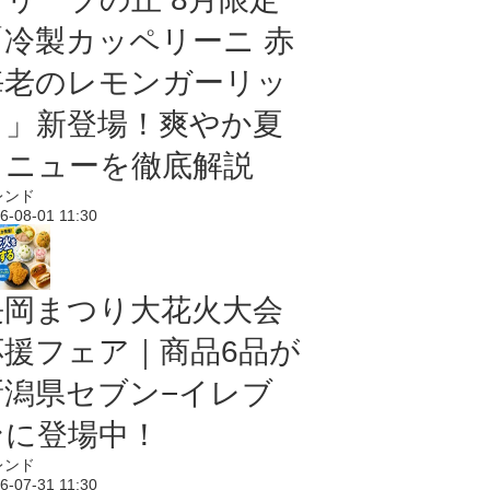
「冷製カッペリーニ 赤
海老のレモンガーリッ
ク」新登場！爽やか夏
メニューを徹底解説
レンド
6-08-01 11:30
長岡まつり大花火大会
応援フェア｜商品6品が
新潟県セブン−イレブ
ンに登場中！
レンド
6-07-31 11:30