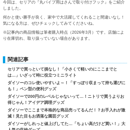
今回は、セリアの『丸パイプ用はさんで取り付けフック』をご紹介
しました。
何かと使い勝手が良く、家中で大活躍してくれること間違いなし！
気になる方は、ぜひチェックしてみてくださいね。
※記事内の商品情報は筆者購入時点（2026年3月）です。店舗によ
り在庫切れ、取り扱っていない場合があります。
関連記事
セリアで買っといて損なし！「小さくて軽いのにここまでと
は…」いざって時に役立つミニライト
ダイソーのコレ使いやすいよ～！「すっぽり収まって持ち運びに
も！」ペン型の便利グッズ
ダイソーで200円のレベルじゃないって…！ニトリで買うよりお
得じゃん！アイデア調理グッズ
ダイソーでここまで本格的な商品売ってるんだ！？お手入れが激
減！見た目もお洒落な園芸グッズ
ダイソーがしれっと値上げしてた…「ちょい高だけど買い！」大
人気の収納グッズ