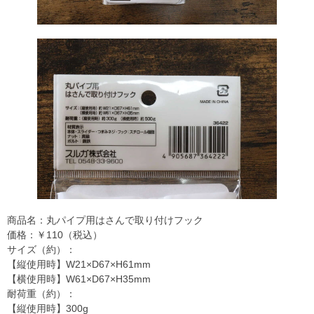
商品名：丸パイプ用はさんで取り付けフック
価格：￥110（税込）
サイズ（約）：
【縦使用時】W21×D67×H61mm
【横使用時】W61×D67×H35mm
耐荷重（約）：
【縦使用時】300g