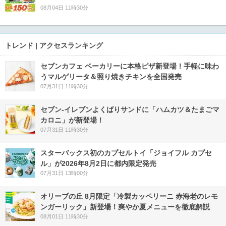
08月04日 11時30分
トレンド | アクセスランキング
セブンカフェ ベーカリーに本格ピザ新登場！手軽に味わ
うマルゲリータ＆照り焼きチキンを全国発売
07月31日 11時30分
セブン‐イレブンよくばりサンドに「ハムカツ＆たまごマ
カロニ」が新登場！
07月31日 11時30分
スターバックス初のカプセルトイ「ジョイフル カプセ
ル」が2026年8月2日に都内限定発売
07月31日 13時00分
オリーブの丘 8月限定「冷製カッペリーニ 赤海老のレモ
ンガーリック」新登場！爽やか夏メニューを徹底解説
08月01日 11時30分