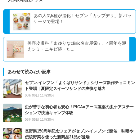
あの人気5種が進化！セブン「カップデリ」新パッ
ケージで登場！
美容皮膚科「まゆりなclinic名古屋栄」、4周年を迎
えシミ・ニキビ跡・た...
あわせて読みたい記事
セブン‐イレブン「よくばりサンド」シリーズ新作チョコミン
ト登場｜夏限定スイーツサンドの爽快な魅力
08月06日 11時30分
虫が苦手な初心者も安心！PICA×アース製薬の虫ケアステー
ションで快適キャンプ体験
08月05日 11時30分
長野県150周年記念フェアがセブン-イレブンで開催 味噌や
伝統野菜を使った新商品21品が登場