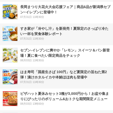
長岡まつり大花火大会応援フェア｜商品6品が新潟県セブ
ン−イレブンに登場中！
07月31日 11時30分
すき家が「冷やし汁」を新発売！夏限定のさっぱり冷た
い一杯を実食体験レポート
07月31日 11時30分
セブン‐イレブンに爽やか「レモン」スイーツ＆パン新登
場！夏に食べたい限定商品をチェック
08月03日 11時30分
はま寿司「国産生さば 100円」など夏限定の旨ねた第2
弾！漬けホタルイカや本鮪ほほ肉も登場中
07月31日 11時30分
ピザハット夏休みセット3種が3,000円から！お盆や集ま
りにぴったりのボリューム&おトクな期間限定メニュー
08月03日 13時00分