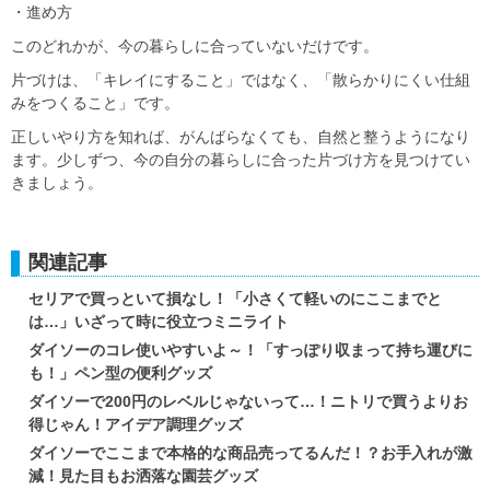
・進め方
このどれかが、今の暮らしに合っていないだけです。
片づけは、「キレイにすること」ではなく、「散らかりにくい仕組
みをつくること」です。
正しいやり方を知れば、がんばらなくても、自然と整うようになり
ます。少しずつ、今の自分の暮らしに合った片づけ方を見つけてい
きましょう。
関連記事
セリアで買っといて損なし！「小さくて軽いのにここまでと
は…」いざって時に役立つミニライト
ダイソーのコレ使いやすいよ～！「すっぽり収まって持ち運びに
も！」ペン型の便利グッズ
ダイソーで200円のレベルじゃないって…！ニトリで買うよりお
得じゃん！アイデア調理グッズ
ダイソーでここまで本格的な商品売ってるんだ！？お手入れが激
減！見た目もお洒落な園芸グッズ