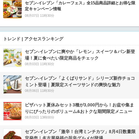
セブン‐イレブン「カレーフェス」全15品商品詳細とお得な限
定キャンペーン情報
08月07日 11時30分
トレンド | アクセスランキング
セブン‐イレブンに爽やか「レモン」スイーツ＆パン新登
場！夏に食べたい限定商品をチェック
08月03日 11時30分
セブン‐イレブン「よくばりサンド」シリーズ新作チョコ
ミント登場｜夏限定スイーツサンドの爽快な魅力
08月06日 11時30分
ピザハット夏休みセット3種が3,000円から！お盆や集ま
りにぴったりのボリューム&おトクな期間限定メニュー
08月03日 13時00分
セブン-イレブン「激辛！台湾ミンチカツ」8月4日数量限
定発売｜名古屋発祥の旨辛グルメが登場