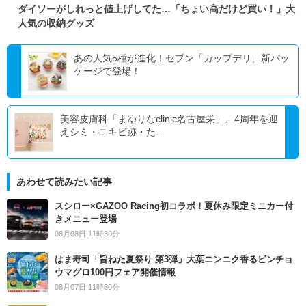
ダイソーがしれっと値上げしてた…「ちょい高だけど買い！」大
人気の収納グッズ
あの人気5種が進化！セブン「カップデリ」新パッ
ケージで登場！
美容皮膚科「まゆりなclinic名古屋栄」、4周年を迎
えシミ・ニキビ跡・た...
あわせて読みたい記事
スシロー×GAZOO Racing初コラボ！夏休み限定ミニカー付
きメニュー登場
08月08日 11時30分
はま寿司「旨ねた夏祭り 第3弾」大葉ニンニク香るビンチョ
ウマグロ100円フェア開催情報
08月07日 11時30分