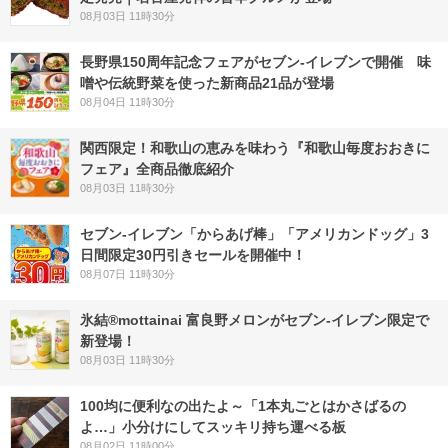
08月03日 11時30分
長野県150周年記念フェアがセブン-イレブンで開催 味
噌や伝統野菜を使った新商品21品が登場
08月04日 11時30分
関西限定！和歌山の恵みを味わう『和歌山毎度おおきに
フェア』全商品徹底紹介
08月03日 11時30分
セブン‐イレブン「からあげ棒」「アメリカンドッグ」3
日間限定30円引きセールを開催中！
08月07日 11時30分
氷結®mottainai 富良野メロンがセブン‐イレブン限定で
新登場！
08月03日 11時30分
100均に便利なの出たよ～「1本丸ごとはかさばるの
よ…」小分けにしてスッキリ持ち運べる板
08月02日 11時00分