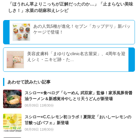
「ほうれん草よりこっちが正解だったのか…」「止まらない美味
しさ！」水菜の胡麻和えレシピ
あの人気5種が進化！セブン「カップデリ」新パッ
ケージで登場！
美容皮膚科「まゆりなclinic名古屋栄」、4周年を迎
えシミ・ニキビ跡・た...
あわせて読みたい記事
スシロー×食べログ「らーめん 武双家」監修！家系風豚骨醤
油ラーメン＆新感覚冷やしとり天うどんが新登場
08月09日 11時30分
スシロー×C.C.レモン初コラボ！夏限定「おいしーレモンの
甘酸っぱパフェ」新登場
08月09日 11時30分