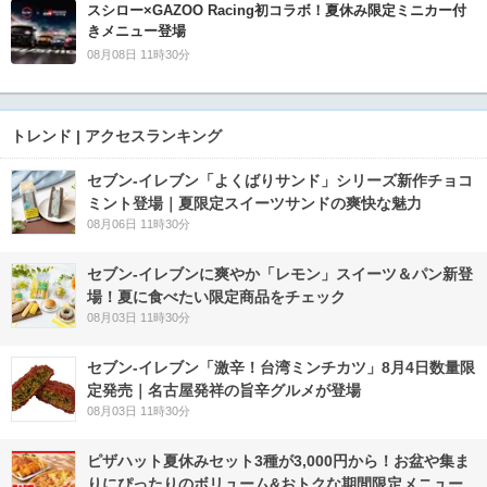
スシロー×GAZOO Racing初コラボ！夏休み限定ミニカー付
きメニュー登場
08月08日 11時30分
トレンド | アクセスランキング
セブン‐イレブン「よくばりサンド」シリーズ新作チョコ
ミント登場｜夏限定スイーツサンドの爽快な魅力
08月06日 11時30分
セブン‐イレブンに爽やか「レモン」スイーツ＆パン新登
場！夏に食べたい限定商品をチェック
08月03日 11時30分
セブン-イレブン「激辛！台湾ミンチカツ」8月4日数量限
定発売｜名古屋発祥の旨辛グルメが登場
08月03日 11時30分
ピザハット夏休みセット3種が3,000円から！お盆や集ま
りにぴったりのボリューム&おトクな期間限定メニュー