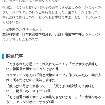
は、適宜牛乳を加えて調整してください。
今回は、ほくっと甘いかぼちゃの美味しさが楽しめる「かぼちゃの
クリームパスタ」のレシピを紹介しました。生クリームは使わず、
牛乳だけで作れるので、とってもお手軽ですよ。ぜひ、作ってみて
くださいね♡
※記事内のカロリー表示は
文部科学省「日本食品標準成分表（八訂）増補2023年」
をもとにAI
により算出したものです
関連記事
「だまされたと思ってこれ入れてみて！」「サクサクが美味し
い」韓国屋台風ヤンニョムそぼろ丼
コウケンテツさんの「鶏と大根のスープ」作ってみたら、鍋に入
れて煮るだけなのに美味しすぎた！
「酸っぱい苺はこれ作って！」「買うより絶対安くて美味し
い！」簡単いちごスイーツ4選
「もう普通のポテサラじゃ満足できないかも…」「一生食べちゃ
う！」アレンジポテトサラダ4選