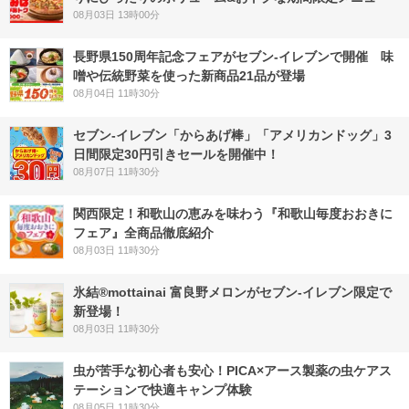
08月03日 13時00分
長野県150周年記念フェアがセブン-イレブンで開催 味
噌や伝統野菜を使った新商品21品が登場
08月04日 11時30分
セブン‐イレブン「からあげ棒」「アメリカンドッグ」3
日間限定30円引きセールを開催中！
08月07日 11時30分
関西限定！和歌山の恵みを味わう『和歌山毎度おおきに
フェア』全商品徹底紹介
08月03日 11時30分
氷結®mottainai 富良野メロンがセブン‐イレブン限定で
新登場！
08月03日 11時30分
虫が苦手な初心者も安心！PICA×アース製薬の虫ケアス
テーションで快適キャンプ体験
08月05日 11時30分