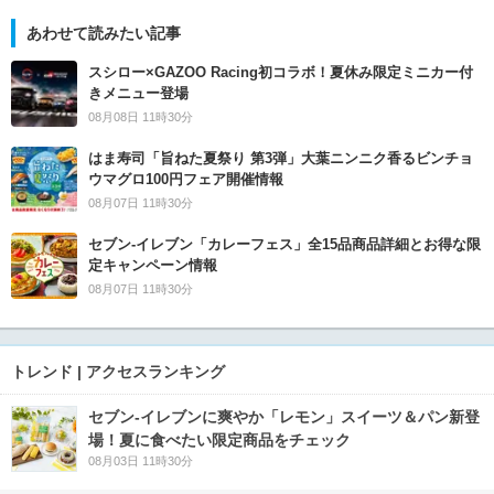
あわせて読みたい記事
スシロー×GAZOO Racing初コラボ！夏休み限定ミニカー付
きメニュー登場
08月08日 11時30分
はま寿司「旨ねた夏祭り 第3弾」大葉ニンニク香るビンチョ
ウマグロ100円フェア開催情報
08月07日 11時30分
セブン‐イレブン「カレーフェス」全15品商品詳細とお得な限
定キャンペーン情報
08月07日 11時30分
トレンド | アクセスランキング
セブン‐イレブンに爽やか「レモン」スイーツ＆パン新登
場！夏に食べたい限定商品をチェック
08月03日 11時30分