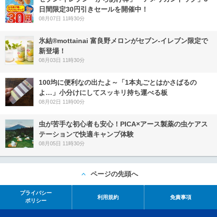
日間限定30円引きセールを開催中！
08月07日 11時30分
氷結®mottainai 富良野メロンがセブン‐イレブン限定で
新登場！
08月03日 11時30分
100均に便利なの出たよ～「1本丸ごとはかさばるの
よ…」小分けにしてスッキリ持ち運べる板
08月02日 11時00分
虫が苦手な初心者も安心！PICA×アース製薬の虫ケアス
テーションで快適キャンプ体験
08月05日 11時30分
ページの先頭へ
プライバシー
利用規約
免責事項
ポリシー