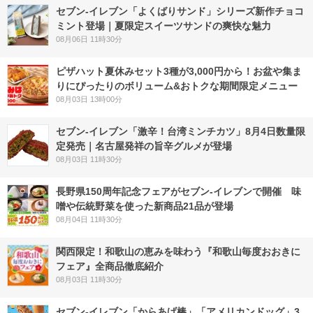
セブン‐イレブン「よくばりサンド」シリーズ新作チョコ
ミント登場｜夏限定スイーツサンドの爽快な魅力
08月06日 11時30分
ピザハット夏休みセット3種が3,000円から！お盆や集ま
りにぴったりのボリューム&おトクな期間限定メニュー
08月03日 13時00分
セブン-イレブン「激辛！台湾ミンチカツ」8月4日数量限
定発売｜名古屋発祥の旨辛グルメが登場
08月03日 11時30分
長野県150周年記念フェアがセブン-イレブンで開催 味
噌や伝統野菜を使った新商品21品が登場
08月04日 11時30分
関西限定！和歌山の恵みを味わう『和歌山毎度おおきに
フェア』全商品徹底紹介
08月03日 11時30分
セブン‐イレブン「からあげ棒」「アメリカンドッグ」3