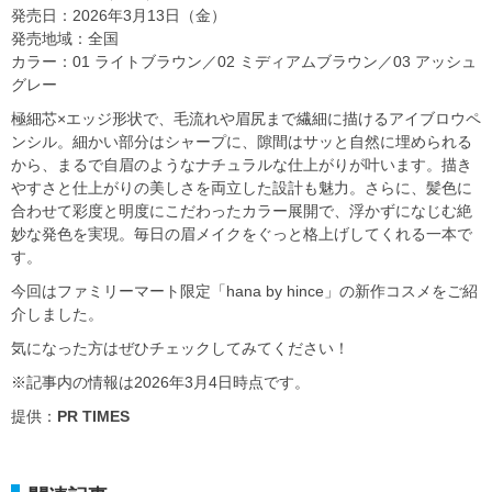
発売日：2026年3月13日（金）
発売地域：全国
カラー：01 ライトブラウン／02 ミディアムブラウン／03 アッシュ
グレー
極細芯×エッジ形状で、毛流れや眉尻まで繊細に描けるアイブロウペ
ンシル。細かい部分はシャープに、隙間はサッと自然に埋められる
から、まるで自眉のようなナチュラルな仕上がりが叶います。描き
やすさと仕上がりの美しさを両立した設計も魅力。さらに、髪色に
合わせて彩度と明度にこだわったカラー展開で、浮かずになじむ絶
妙な発色を実現。毎日の眉メイクをぐっと格上げしてくれる一本で
す。
今回はファミリーマート限定「hana by hince」の新作コスメをご紹
介しました。
気になった方はぜひチェックしてみてください！
※記事内の情報は2026年3月4日時点です。
提供：
PR TIMES