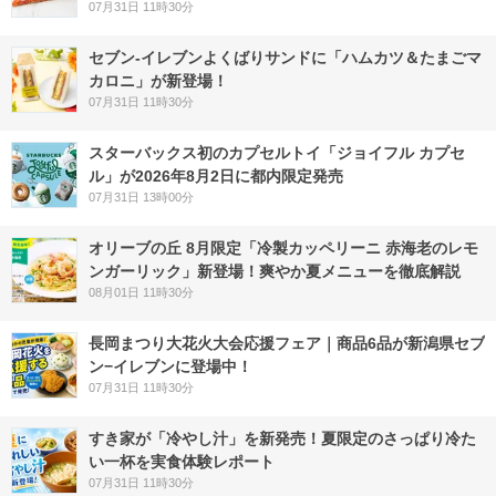
07月31日 11時30分
セブン‐イレブンよくばりサンドに「ハムカツ＆たまごマ
カロニ」が新登場！
07月31日 11時30分
スターバックス初のカプセルトイ「ジョイフル カプセ
ル」が2026年8月2日に都内限定発売
07月31日 13時00分
オリーブの丘 8月限定「冷製カッペリーニ 赤海老のレモ
ンガーリック」新登場！爽やか夏メニューを徹底解説
08月01日 11時30分
長岡まつり大花火大会応援フェア｜商品6品が新潟県セブ
ン−イレブンに登場中！
07月31日 11時30分
すき家が「冷やし汁」を新発売！夏限定のさっぱり冷た
い一杯を実食体験レポート
07月31日 11時30分