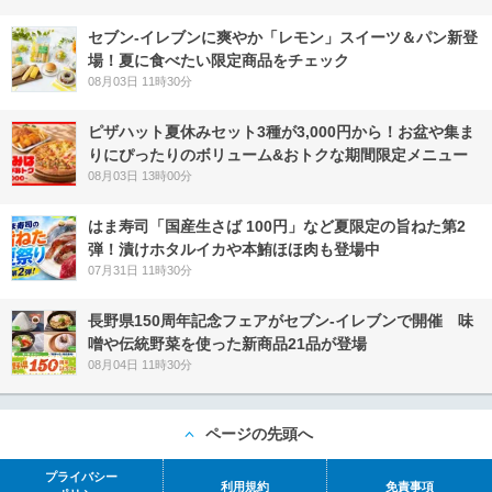
セブン‐イレブンに爽やか「レモン」スイーツ＆パン新登
場！夏に食べたい限定商品をチェック
08月03日 11時30分
ピザハット夏休みセット3種が3,000円から！お盆や集ま
りにぴったりのボリューム&おトクな期間限定メニュー
08月03日 13時00分
はま寿司「国産生さば 100円」など夏限定の旨ねた第2
弾！漬けホタルイカや本鮪ほほ肉も登場中
07月31日 11時30分
長野県150周年記念フェアがセブン-イレブンで開催 味
噌や伝統野菜を使った新商品21品が登場
08月04日 11時30分
ページの先頭へ
プライバシー
利用規約
免責事項