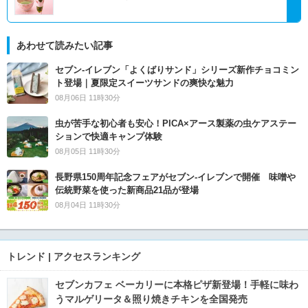
あわせて読みたい記事
セブン‐イレブン「よくばりサンド」シリーズ新作チョコミン
ト登場｜夏限定スイーツサンドの爽快な魅力
08月06日 11時30分
虫が苦手な初心者も安心！PICA×アース製薬の虫ケアステー
ションで快適キャンプ体験
08月05日 11時30分
長野県150周年記念フェアがセブン-イレブンで開催 味噌や
伝統野菜を使った新商品21品が登場
08月04日 11時30分
トレンド | アクセスランキング
セブンカフェ ベーカリーに本格ピザ新登場！手軽に味わ
うマルゲリータ＆照り焼きチキンを全国発売