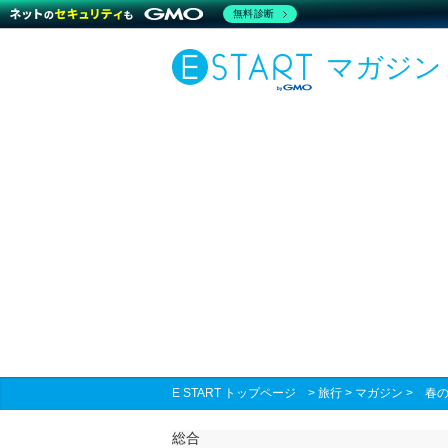
無料診断
マガジン
E START トップページ
>
旅行
>
マガジン
>
春の
総合