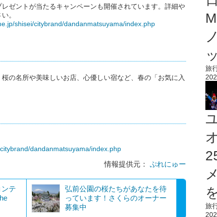
プレゼントが当たるキャンペーンも開催されています。詳細や
M
さい。
me.jp/shisei/citybrand/dandanmatsuyama/index.php
旅
202
。桜の名所や美味しいお店、心優しい宿など、春の「お気に入
ei/citybrand/dandanmatsuyama/index.php
情報提供元：
ぷれにゅー
コンテ
弘前公園の桜たちがあなたを待
を
he
っています！さくらのオーナー
旅
募集中
202