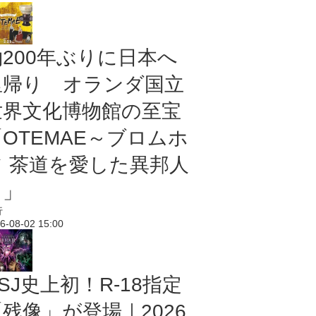
約200年ぶりに日本へ
里帰り オランダ国立
世界文化博物館の至宝
「OTEMAE～ブロムホ
フ 茶道を愛した異邦人
～」
行
6-08-02 15:00
SJ史上初！R-18指定
残像」が登場｜2026