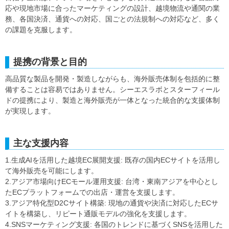
応や現地市場に合ったマーケティングの設計、越境物流や通関の業
務、各国決済、通貨への対応、国ごとの法規制への対応など、多く
の課題を克服します。
提携の背景と目的
高品質な製品を開発・製造しながらも、海外販売体制を包括的に整
備することは容易ではありません。シーエスラボとスターフィール
ドの提携により、製造と海外販売が一体となった統合的な支援体制
が実現します。
主な支援内容
1.生成AIを活用した越境EC展開支援: 既存の国内ECサイトを活用し
て海外販売を可能にします。
2.アジア市場向けECモール運用支援: 台湾・東南アジアを中心とし
たECプラットフォームでの出店・運営を支援します。
3.アジア特化型D2Cサイト構築: 現地の通貨や決済に対応したECサ
イトを構築し、リピート通販モデルの強化を支援します。
4.SNSマーケティング支援: 各国のトレンドに基づくSNSを活用した