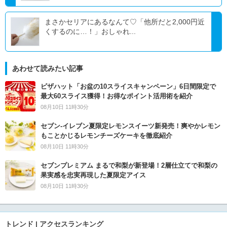
まさかセリアにあるなんて♡「他所だと2,000円近
くするのに…！」おしゃれ...
あわせて読みたい記事
ピザハット「お盆の10スライスキャンペーン」6日間限定で
最大60スライス獲得！お得なポイント活用術を紹介
08月10日 11時30分
セブン‐イレブン夏限定レモンスイーツ新発売！爽やかレモン
もことかじるレモンチーズケーキを徹底紹介
08月10日 11時30分
セブンプレミアム まるで和梨が新登場！2層仕立てで和梨の
果実感を忠実再現した夏限定アイス
08月10日 11時30分
トレンド | アクセスランキング