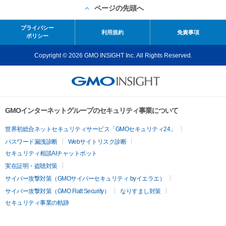
ページの先頭へ
プライバシー
利用規約
免責事項
ポリシー
Copyright © 2026 GMO INSIGHT Inc. All Rights Reserved.
GMOインターネットグループのセキュリティ事業について
世界初総合ネットセキュリティサービス「GMOセキュリティ24」
パスワード漏洩診断
Webサイトリスク診断
セキュリティ相談AIチャットボット
実在証明・盗聴対策
サイバー攻撃対策（GMOサイバーセキュリティ byイエラエ）
サイバー攻撃対策（GMO Flatt Security）
なりすまし対策
セキュリティ事業の軌跡