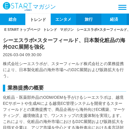
マガジン
総合
エンタメ
旅行
経済
トレンド
E START トップページ
トレンド
マガジン
シーエスラボ×スターフィールド
シーエスラボ×スターフィールド、日本製化粧品の海
外D2C展開を強化
2026-03-04 09:30:00
株式会社シーエスラボが、スターフィールド株式会社との業務提携
により、日本製化粧品の海外市場へのD2C展開および販路拡大を行
う。
業務提携の概要
化粧品・医薬部外品のODM/OEMを手がけるシーエスラボは、越境
ECサポートや生成AIによる越境EC管理システムを開発するスター
フィールドとの業務提携で、商品企画から海外向けEC構築、マーケ
ティング、越境物流まで、ワンストップの支援体制を実現します。
これにより、化粧品の海外市場におけるD2C展開および販路拡大を
目指す企業は、アジア市場を中心とする海外進出における多言語対