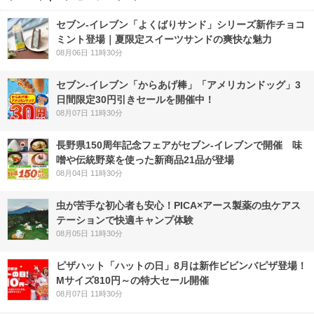
セブン‐イレブン「よくばりサンド」シリーズ新作チョコ
ミント登場｜夏限定スイーツサンドの爽快な魅力
08月06日 11時30分
セブン‐イレブン「からあげ棒」「アメリカンドッグ」3
日間限定30円引きセールを開催中！
08月07日 11時30分
長野県150周年記念フェアがセブン-イレブンで開催 味
噌や伝統野菜を使った新商品21品が登場
08月04日 11時30分
虫が苦手な初心者も安心！PICA×アース製薬の虫ケアス
テーションで快適キャンプ体験
08月05日 11時30分
ピザハット「ハットの日」8月は新作ビビンバピザ登場！
Mサイズ810円～の特大セール開催
08月07日 11時30分