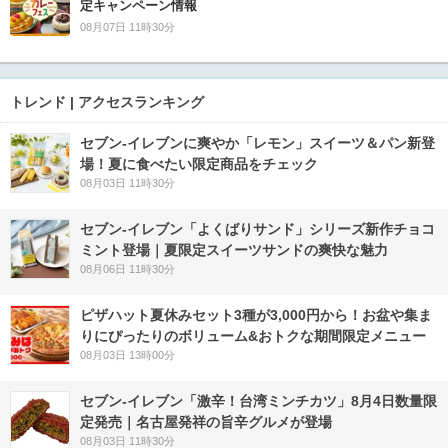
定キャンペーン情報
08月07日 11時30分
トレンド | アクセスランキング
セブン‐イレブンに爽やか「レモン」スイーツ＆パン新登
場！夏に食べたい限定商品をチェック
08月03日 11時30分
セブン‐イレブン「よくばりサンド」シリーズ新作チョコ
ミント登場｜夏限定スイーツサンドの爽快な魅力
08月06日 11時30分
ピザハット夏休みセット3種が3,000円から！お盆や集ま
りにぴったりのボリューム&おトクな期間限定メニュー
08月03日 13時00分
セブン-イレブン「激辛！台湾ミンチカツ」8月4日数量限
定発売｜名古屋発祥の旨辛グルメが登場
08月03日 11時30分