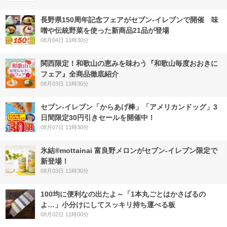
長野県150周年記念フェアがセブン-イレブンで開催 味
噌や伝統野菜を使った新商品21品が登場
08月04日 11時30分
関西限定！和歌山の恵みを味わう『和歌山毎度おおきに
フェア』全商品徹底紹介
08月03日 11時30分
セブン‐イレブン「からあげ棒」「アメリカンドッグ」3
日間限定30円引きセールを開催中！
08月07日 11時30分
氷結®mottainai 富良野メロンがセブン‐イレブン限定で
新登場！
08月03日 11時30分
100均に便利なの出たよ～「1本丸ごとはかさばるの
よ…」小分けにしてスッキリ持ち運べる板
08月02日 11時00分