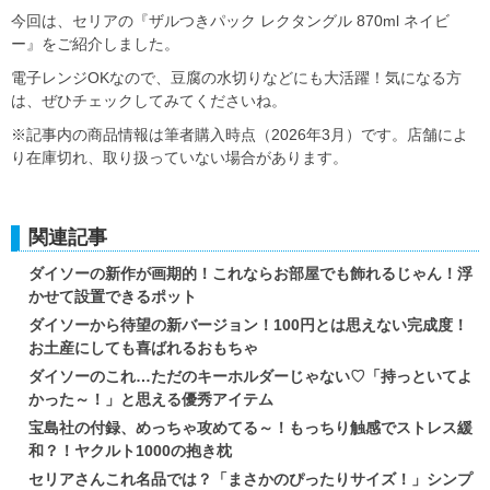
今回は、セリアの『ザルつきパック レクタングル 870ml ネイビ
ー』をご紹介しました。
電子レンジOKなので、豆腐の水切りなどにも大活躍！気になる方
は、ぜひチェックしてみてくださいね。
※記事内の商品情報は筆者購入時点（2026年3月）です。店舗によ
り在庫切れ、取り扱っていない場合があります。
関連記事
ダイソーの新作が画期的！これならお部屋でも飾れるじゃん！浮
かせて設置できるポット
ダイソーから待望の新バージョン！100円とは思えない完成度！
お土産にしても喜ばれるおもちゃ
ダイソーのこれ…ただのキーホルダーじゃない♡「持っといてよ
かった～！」と思える優秀アイテム
宝島社の付録、めっちゃ攻めてる～！もっちり触感でストレス緩
和？！ヤクルト1000の抱き枕
セリアさんこれ名品では？「まさかのぴったりサイズ！」シンプ