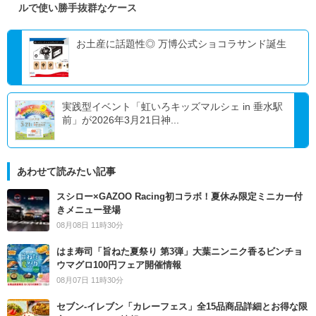
ルで使い勝手抜群なケース
お土産に話題性◎ 万博公式ショコラサンド誕生
実践型イベント「虹いろキッズマルシェ in 垂水駅
前」が2026年3月21日神...
あわせて読みたい記事
スシロー×GAZOO Racing初コラボ！夏休み限定ミニカー付
きメニュー登場
08月08日 11時30分
はま寿司「旨ねた夏祭り 第3弾」大葉ニンニク香るビンチョ
ウマグロ100円フェア開催情報
08月07日 11時30分
セブン‐イレブン「カレーフェス」全15品商品詳細とお得な限