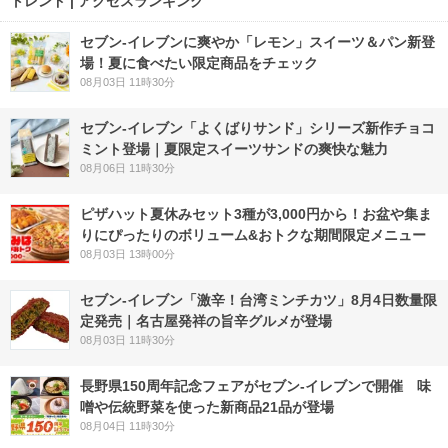
トレンド | アクセスランキング
セブン‐イレブンに爽やか「レモン」スイーツ＆パン新登
場！夏に食べたい限定商品をチェック
08月03日 11時30分
セブン‐イレブン「よくばりサンド」シリーズ新作チョコ
ミント登場｜夏限定スイーツサンドの爽快な魅力
08月06日 11時30分
ピザハット夏休みセット3種が3,000円から！お盆や集ま
りにぴったりのボリューム&おトクな期間限定メニュー
08月03日 13時00分
セブン-イレブン「激辛！台湾ミンチカツ」8月4日数量限
定発売｜名古屋発祥の旨辛グルメが登場
08月03日 11時30分
長野県150周年記念フェアがセブン-イレブンで開催 味
噌や伝統野菜を使った新商品21品が登場
08月04日 11時30分