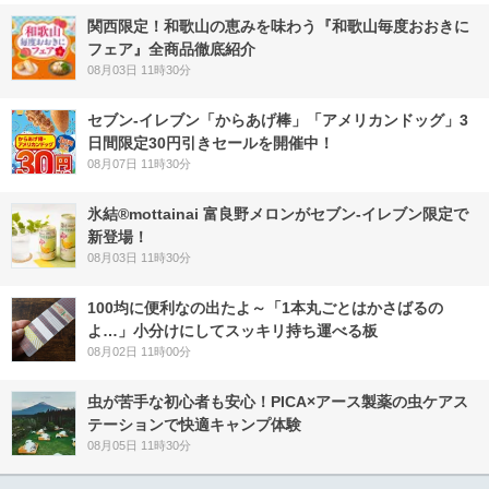
関西限定！和歌山の恵みを味わう『和歌山毎度おおきに
フェア』全商品徹底紹介
08月03日 11時30分
セブン‐イレブン「からあげ棒」「アメリカンドッグ」3
日間限定30円引きセールを開催中！
08月07日 11時30分
氷結®mottainai 富良野メロンがセブン‐イレブン限定で
新登場！
08月03日 11時30分
100均に便利なの出たよ～「1本丸ごとはかさばるの
よ…」小分けにしてスッキリ持ち運べる板
08月02日 11時00分
虫が苦手な初心者も安心！PICA×アース製薬の虫ケアス
テーションで快適キャンプ体験
08月05日 11時30分