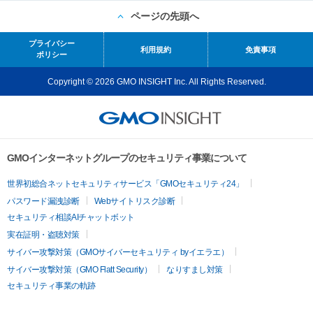
ページの先頭へ
プライバシー
利用規約
免責事項
ポリシー
Copyright © 2026 GMO INSIGHT Inc. All Rights Reserved.
GMOインターネットグループのセキュリティ事業について
世界初総合ネットセキュリティサービス「GMOセキュリティ24」
パスワード漏洩診断
Webサイトリスク診断
セキュリティ相談AIチャットボット
実在証明・盗聴対策
サイバー攻撃対策（GMOサイバーセキュリティ byイエラエ）
サイバー攻撃対策（GMO Flatt Security）
なりすまし対策
セキュリティ事業の軌跡