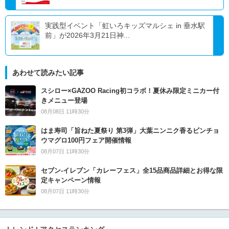
実践型イベント「虹いろキッズマルシェ in 垂水駅
前」が2026年3月21日神...
あわせて読みたい記事
スシロー×GAZOO Racing初コラボ！夏休み限定ミニカー付
きメニュー登場
08月08日 11時30分
はま寿司「旨ねた夏祭り 第3弾」大葉ニンニク香るビンチョ
ウマグロ100円フェア開催情報
08月07日 11時30分
セブン‐イレブン「カレーフェス」全15品商品詳細とお得な限
定キャンペーン情報
08月07日 11時30分