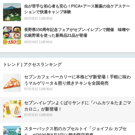
虫が苦手な初心者も安心！PICA×アース製薬の虫ケアステー
ションで快適キャンプ体験
08月05日 11時30分
長野県150周年記念フェアがセブン-イレブンで開催 味噌や
伝統野菜を使った新商品21品が登場
08月04日 11時30分
トレンド | アクセスランキング
セブンカフェ ベーカリーに本格ピザ新登場！手軽に味わ
うマルゲリータ＆照り焼きチキンを全国発売
07月31日 11時30分
セブン‐イレブンよくばりサンドに「ハムカツ＆たまごマ
カロニ」が新登場！
07月31日 11時30分
スターバックス初のカプセルトイ「ジョイフル カプセ
ル」が2026年8月2日に都内限定発売