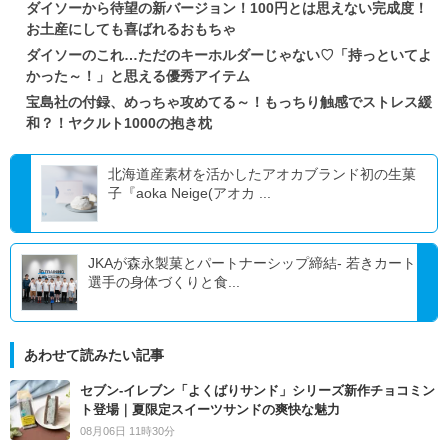
ダイソーから待望の新バージョン！100円とは思えない完成度！
お土産にしても喜ばれるおもちゃ
ダイソーのこれ…ただのキーホルダーじゃない♡「持っといてよ
かった～！」と思える優秀アイテム
宝島社の付録、めっちゃ攻めてる～！もっちり触感でストレス緩
和？！ヤクルト1000の抱き枕
北海道産素材を活かしたアオカブランド初の生菓
子『aoka Neige(アオカ ...
JKAが森永製菓とパートナーシップ締結- 若きカート
選手の身体づくりと食...
あわせて読みたい記事
セブン‐イレブン「よくばりサンド」シリーズ新作チョコミン
ト登場｜夏限定スイーツサンドの爽快な魅力
08月06日 11時30分