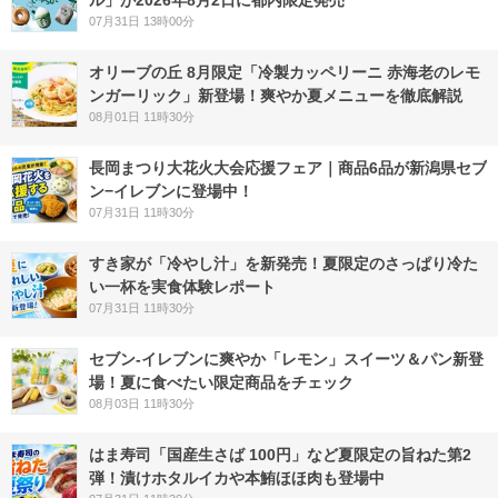
07月31日 13時00分
オリーブの丘 8月限定「冷製カッペリーニ 赤海老のレモ
ンガーリック」新登場！爽やか夏メニューを徹底解説
08月01日 11時30分
長岡まつり大花火大会応援フェア｜商品6品が新潟県セブ
ン−イレブンに登場中！
07月31日 11時30分
すき家が「冷やし汁」を新発売！夏限定のさっぱり冷た
い一杯を実食体験レポート
07月31日 11時30分
セブン‐イレブンに爽やか「レモン」スイーツ＆パン新登
場！夏に食べたい限定商品をチェック
08月03日 11時30分
はま寿司「国産生さば 100円」など夏限定の旨ねた第2
弾！漬けホタルイカや本鮪ほほ肉も登場中