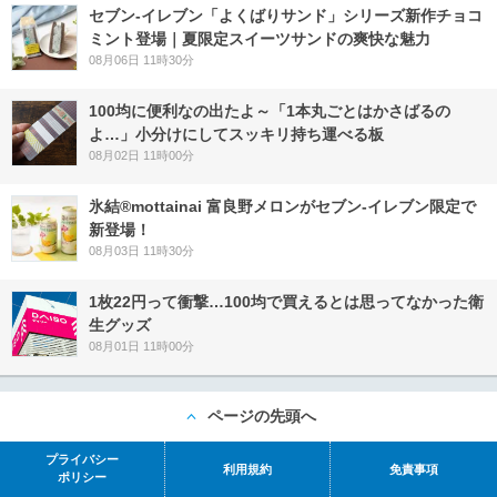
セブン‐イレブン「よくばりサンド」シリーズ新作チョコ
ミント登場｜夏限定スイーツサンドの爽快な魅力
08月06日 11時30分
100均に便利なの出たよ～「1本丸ごとはかさばるの
よ…」小分けにしてスッキリ持ち運べる板
08月02日 11時00分
氷結®mottainai 富良野メロンがセブン‐イレブン限定で
新登場！
08月03日 11時30分
1枚22円って衝撃…100均で買えるとは思ってなかった衛
生グッズ
08月01日 11時00分
ページの先頭へ
プライバシー
利用規約
免責事項
ポリシー