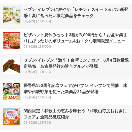
セブン‐イレブンに爽やか「レモン」スイーツ＆パン新登
場！夏に食べたい限定商品をチェック
08月03日 11時30分
ピザハット夏休みセット3種が3,000円から！お盆や集ま
りにぴったりのボリューム&おトクな期間限定メニュー
08月03日 13時00分
セブン-イレブン「激辛！台湾ミンチカツ」8月4日数量限
定発売｜名古屋発祥の旨辛グルメが登場
08月03日 11時30分
長野県150周年記念フェアがセブン-イレブンで開催 味
噌や伝統野菜を使った新商品21品が登場
08月04日 11時30分
関西限定！和歌山の恵みを味わう『和歌山毎度おおきに
フェア』全商品徹底紹介
08月03日 11時30分