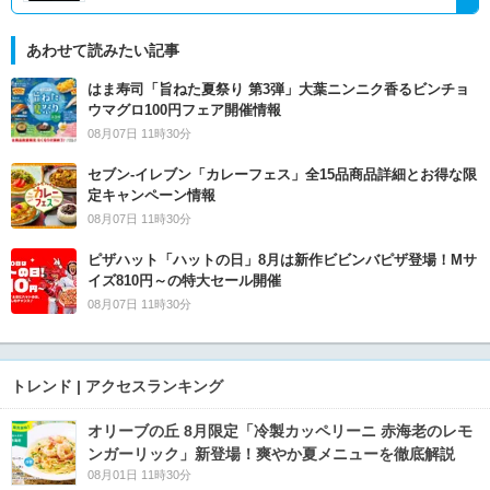
あわせて読みたい記事
はま寿司「旨ねた夏祭り 第3弾」大葉ニンニク香るビンチョ
ウマグロ100円フェア開催情報
08月07日 11時30分
セブン‐イレブン「カレーフェス」全15品商品詳細とお得な限
定キャンペーン情報
08月07日 11時30分
ピザハット「ハットの日」8月は新作ビビンバピザ登場！Mサ
イズ810円～の特大セール開催
08月07日 11時30分
トレンド | アクセスランキング
オリーブの丘 8月限定「冷製カッペリーニ 赤海老のレモ
ンガーリック」新登場！爽やか夏メニューを徹底解説
08月01日 11時30分