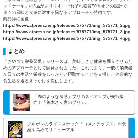
ンドケーキ」の3品があります。それぞれ糖質50％オフの設計で、
個々の風味と食感に対する異なるアプローチが特徴です。
商品詳細画像
https://www.atpress.ne.jp/releases/575771/img_575771_2.jpg
https://www.atpress.ne.jp/releases/575771/img_575771_3.jpg
https://www.atpress.ne.jp/releases/575771/img_575771_4.jpg
まとめ
「おやつで栄養習慣」シリーズは、美味しさと健康を両立させるた
めのアプローチとして開発されました。これにより、一般の消費者
が日々の生活で栄養をしっかりと摂取することを支援し、健康的な
食生活を送るきっかけを提供します。
「肉のような食感」ブリのスペアリブが先行販
売！「荒木さん家のブリ」...
ブルボンのライススナック『コメノチップス』が食
感を高めてリニューアル