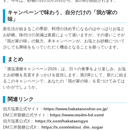
す。今年は、砂糖の日の3月10日から、第2弾が開始されます。
キャンペーンで味わう、自分だけの「我が家の
味」
新生活が始まるこの季節、料理の決め手になるのはやっぱりお塩と
お砂糖。味付けの加減は家庭によって違いますが、その違いこそが
『我が家の味』の魅力。本キャンペーンが、お塩とお砂糖について
少しでも興味をもっていただく機会となることを願っています。
まとめ
「適塩適糖キャンペーン2026」は、日々の食事をより楽しみ、お塩
とお砂糖を見直すきっかけを提供します。第2弾として、新たに始ま
るこのキャンペーンで、あなたの「我が家の味」を見つけてみては
いかがでしょうか。
関連リンク
伯方塩業公式サイト：
https://www.hakatanoshio.co.jp/
DM三井製糖公式サイト：
https://www.msdm-hd.com/
伯方塩業公式X：
https://x.com/hakataengyo
DM三井製糖公式X：
https://x.com/mitsui_dm_sugar