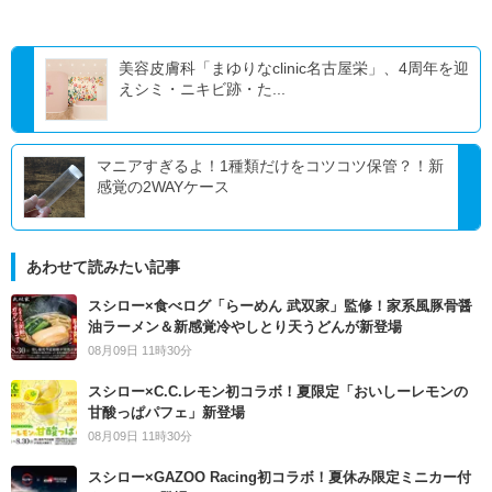
美容皮膚科「まゆりなclinic名古屋栄」、4周年を迎
えシミ・ニキビ跡・た...
マニアすぎるよ！1種類だけをコツコツ保管？！新
感覚の2WAYケース
あわせて読みたい記事
スシロー×食べログ「らーめん 武双家」監修！家系風豚骨醤
油ラーメン＆新感覚冷やしとり天うどんが新登場
08月09日 11時30分
スシロー×C.C.レモン初コラボ！夏限定「おいしーレモンの
甘酸っぱパフェ」新登場
08月09日 11時30分
スシロー×GAZOO Racing初コラボ！夏休み限定ミニカー付