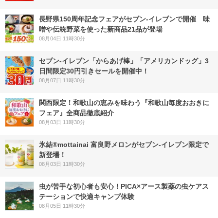
長野県150周年記念フェアがセブン-イレブンで開催 味
噌や伝統野菜を使った新商品21品が登場
08月04日 11時30分
セブン‐イレブン「からあげ棒」「アメリカンドッグ」3
日間限定30円引きセールを開催中！
08月07日 11時30分
関西限定！和歌山の恵みを味わう『和歌山毎度おおきに
フェア』全商品徹底紹介
08月03日 11時30分
氷結®mottainai 富良野メロンがセブン‐イレブン限定で
新登場！
08月03日 11時30分
虫が苦手な初心者も安心！PICA×アース製薬の虫ケアス
テーションで快適キャンプ体験
08月05日 11時30分