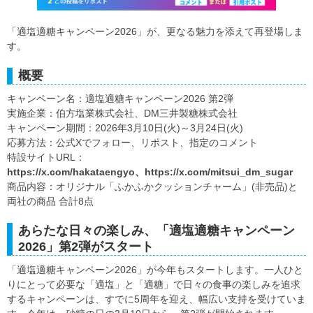
「適塩適糖キャンペーン2026」が、更なる魅力を添えて再登場しま
す。
概要
キャンペーン名：適塩適糖キャンペーン2026 第2弾
実施企業：伯方塩業株式会社、DM三井製糖株式会社
キャンペーン期間：2026年3月10日(火)～3月24日(火)
応募方法：公式Xでフォロー、リポスト、指定のコメント
特設サイトURL：
https://x.com/hakataengyo、https://x.com/mitsui_dm_sugar
商品内容：オリジナル「ふかふかクッションチャーム」(非売品)と
両社の商品 合計8点
あらたな日々の楽しみ、「適塩適糖キャンペーン
2026」第2弾がスタート
「適塩適糖キャンペーン2026」が今年もスタートします。一人ひと
りにとって必要な「適塩」と「適糖」で日々の食事の楽しみを追求
するキャンペーンは、すでに5周年を迎え、幅広い支持を受けていま