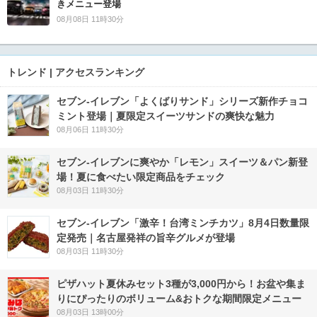
きメニュー登場
08月08日 11時30分
トレンド | アクセスランキング
セブン‐イレブン「よくばりサンド」シリーズ新作チョコ
ミント登場｜夏限定スイーツサンドの爽快な魅力
08月06日 11時30分
セブン‐イレブンに爽やか「レモン」スイーツ＆パン新登
場！夏に食べたい限定商品をチェック
08月03日 11時30分
セブン-イレブン「激辛！台湾ミンチカツ」8月4日数量限
定発売｜名古屋発祥の旨辛グルメが登場
08月03日 11時30分
ピザハット夏休みセット3種が3,000円から！お盆や集ま
りにぴったりのボリューム&おトクな期間限定メニュー
08月03日 13時00分